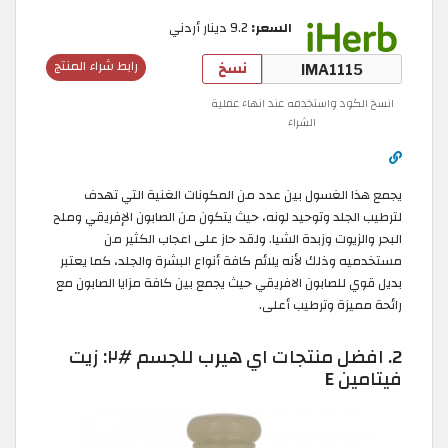
السعر:
9.2 دينار أردني
نسخ
رابط شراء المنتج
انسخ الكود واستخدمه عند انهاء عملية
الشراء
يجمع هذا الغسول بين عدد من المكونات الغنية التي تهدف
لترطيب الجلد وتوحيد لونه، حيث يتكون من الصابون الإفريقي وملح
البحر والزيوت وزبدة الشيا. ولقد حاز على اعجاب الكثير من
مستخدميه وذلك لأنه يلائم كافة أنواع البشرة والجلد، كما يعتبر
بديل قوي للصابون الافريقي حيث يجمع بين كافة مزايا الصابون مع
رائحة مميزة وترطيب أعلى.
2. افضل منتجات اي هيرب للجسم #٢: زيت
فيتامين E