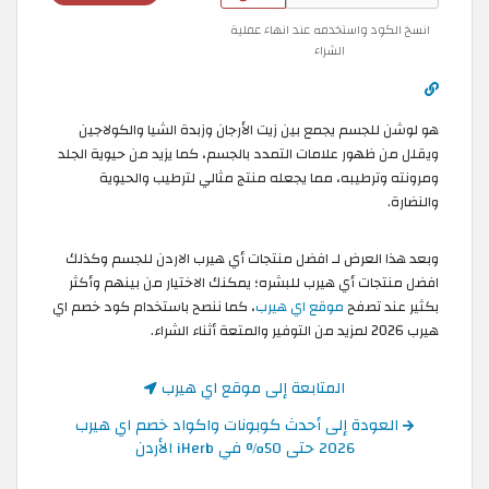
انسخ الكود واستخدمه عند انهاء عملية
الشراء
هو لوشن للجسم يجمع بين زيت الأرجان وزبدة الشيا والكولاجين
ويقلل من ظهور علامات التمدد بالجسم، كما يزيد من حيوية الجلد
ومرونته وترطيبه، مما يجعله منتج مثالي لترطيب والحيوية
والنضارة.
وبعد هذا العرض لـ افضل منتجات أي هيرب الاردن للجسم وكذلك
افضل منتجات أي هيرب للبشره؛ يمكنك الاختيار من بينهم وأكثر
بكثير عند تصفح
موقع اي هيرب
، كما ننصح باستخدام كود خصم اي
هيرب 2026 لمزيد من التوفير والمتعة أثناء الشراء.
المتابعة إلى موقع اي هيرب
العودة إلى أحدث كوبونات واكواد خصم اي هيرب
2026 حتى 50% في iHerb الأردن