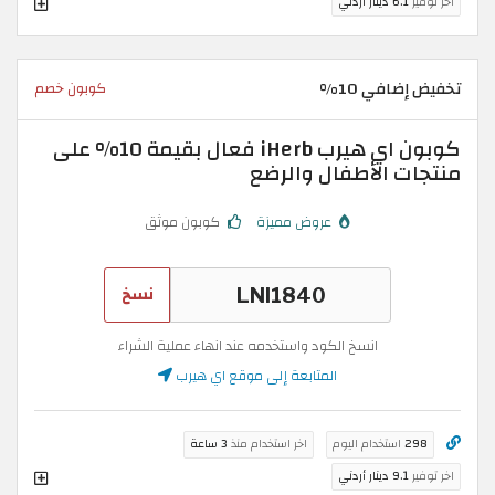
اخر توفير
6.1 دينار أردني
تخفيض إضافي 10%
كوبون خصم
كوبون اي هيرب iHerb فعال بقيمة 10% على
منتجات الأطفال والرضع
عروض مميزة
كوبون موثق
نسخ
انسخ الكود واستخدمه عند انهاء عملية الشراء
المتابعة إلى موقع اي هيرب
298
استخدام اليوم
اخر استخدام منذ
3 ساعة
اخر توفير
9.1 دينار أردني