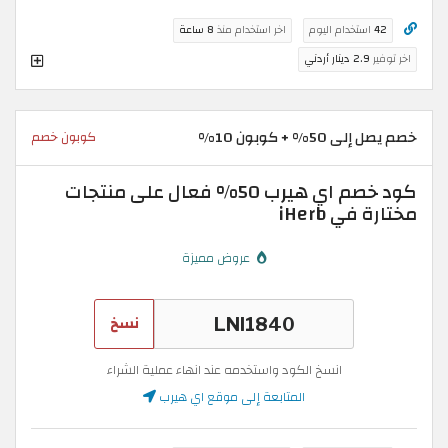
42
استخدام اليوم
اخر استخدام منذ
8 ساعة
اخر توفير
2.9 دينار أردني
خصم يصل إلى 50% + كوبون 10%
كوبون خصم
كود خصم اي هيرب 50% فعال على منتجات
مختارة في iHerb
عروض مميزة
نسخ
انسخ الكود واستخدمه عند انهاء عملية الشراء
المتابعة إلى موقع اي هيرب