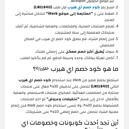
عبر موقع الكوبون Alcoupon.
انسخ رمز
كود خصم آي هيرب
اول طلب
(LNI1840)
.
اضغط على زر
"المتابعة إلى موقع iHerb"
لتنتقل مباشرة إلى
المتجر.
تصفح المنتجات الصحية، والمكملات، والعناية الشخصية، ثم أضف
منتجاتك المفضلة إلى سلة المشتريات.
قبل إتمام الشراء، قم بلصق كود خصم اي هيرب
في المكان
المخصص.
سوف
يُطبق أكبر خصم ممكن
على إجمالي طلبك.
أكمل تعبئة بياناتك، وحدد وسيلة الدفع، ثم قم بتأكيد الطلب.
ما هو كود خصم اي هيرب ٣٠٪؟
استمتع بخصم مميز من iHerb عند استخدام
كود خصم اي هيرب
التالي
(LNI1840)
لتحصل على تخفيض 30% فعال على منتجات
مختارة من المكملات الغذائية، المكياج، منتجات الاستحمام، والعناية
بالأطفال. ادخل إلى قسم
"تخفيضات وعروض"
ثم اختر المنتجات
المشمولة بخصم 30%، ولا تنسى استخدام كود خصم iherb
قبل إتمام
عملية الشراء لتحصل على خصم إضافي 10% على مشترياتك.
أين تجد أحدث كوبونات وخصومات اي