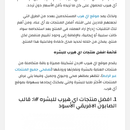
أي هيرب للحصول على كل ما تريده بأقل الأسعار دون تردد.
ولذلك يمد
موقع اي هرب
المستخدمين بعدد من الطرق التي
تجعلهم قادرين على اقتناء أفضل المنتجات بلا أي عناء. ومن أهم
تلك التقنيات؛ إدراج آراء العملاء في المنتج بعد استخدامه سواء
كانت سلبية أو إيجابية، بالإضافة إلى وجود تقييم منفصل لكل
منتج، يمكن من خلاله تحديد مدى كفاءة وفاعلية هذا المنتج.
قائمة افضل منتجات اي هيرب للبشره
يقدم موقع اي هيرب الاردن تشكيلة مميزة و باقة متكاملة من
منتجات العناية بالبشرة ونضارتها ورونقها (
تصفحي جميع المنتجات
عبر الرابط
)، لتظهر بمظهر صحي وحيوي وجميل. وفيما يلي عرض
المنتجات الأكثر طلبا للبشرة والتي يمكنك إيجادها بسهولة بموقع
أي هرب.
1. افضل منتجات اي هيرب للبشره #١: قالب
الصابون الافريقي الأسود