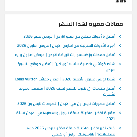
iHerb.
مقالات مميزة لهذا الشهر
أفضل 5 أدوات مطبخ من تيمو الاردن | عروض تيمو 2026
أجود الأدوات المنزلية من امازون الاردن | عروض امازون 2026
أفضل معدات وإكسسوارات الرياضة الاردن | عروض امازون برايم
شنط قوتشي الاصلية للنساء أون لاين | أفضل مواقع التسوق
الاردن
شنط لويس فيتون الأصلية 2026 | افضل حقائب Louis Vuitton
أفضل منتجات اي هيرب للشعر لسنة 2026 | ستعيد الحيوية
لشعرك
أفضل عطورات نايس ون في الاردن | خصومات نايس ون 2026
مقارنة أفضل ماكينة حلاقة للرجال واسعارها في الاردن لسنة
2021
كيف تقرر افضل ماكينة حلاقة الذقن للرجال 2026 حسب
متطلباتك؟ | باناسونيك، براون أو كيمي