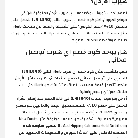
هيرب الأردن؟
تصفح أحدث كوبونات وخصومات اي هيرب الأردن المتوفرة الآن في
موقع الكوبون. اختر كود خصم اي هيرب التالي
(LNI1840)
لتحصل على
تخفيض 10% "خصم الكوبون" على تشكيلة واسعة من منتجات iHerb
مثل مكملات الفيتامينات والمعادن، مستحضرات العناية بالبشرة، زيوت
طبيعية والأغذية الصحية العضوية.
هل يوجد كود خصم اي هيرب توصيل
مجاني
نعم، بالتأكيد، فعّل كود خصم اي هيرب iHerb التالي
(LNI1840)
للحصول على
توصيل مجاني لجميع منتجات آي هيرب داخل الأردن
عندما تتجاوز قيمة الطلب ،
لتصلك مشترياتك من iHerb حتى باب
منزلك دون أي رسوم إضافية
أدخل رمز كود ايهيرب
(LNI1840)
في خانة الخصم عند إتمام الشراء
لتحصل على
خصم 10% للمستخدمين الجدد والحاليين
عبر موقع
وتطبيق iHerb. لا تفوّت فرصة توفير مضاعف على أفضل المنتجات
الطبيعية والعناية الشخصية، من علامات موثوقة مثل Now Foods
وCalifornia Gold Nutrition وMad Hippie.
لا تنسى متابعة هذه
الصفحة للاطلاع على أحدث العروض والتخفيضات الحصرية من