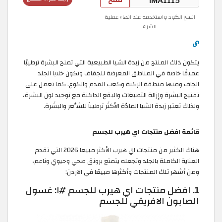
انسخ الكود واستخدمه عند انهاء عملية
الشراء
يتكون ذلك المنتج من زبدة الشيا الطبيعية التي تمنح البشرة ترطيبًا
عميقًا خاصة في المناطق المعرضة للجفاف وتكون خلايا الجلد
الجاف ومنها منطقة الركبة وكعب القدم والكوع. كما تعمل على
تفتيح البشرة وإزالة التصبغات والبقع الداكنة مع توحيد لون البشرة،
ولذلك تعتبر زبدة الشيا المادّة الأكثَر ترطيباً للشَّعر والبشَرة.
قائمة افضل منتجات اي هيرب للجسم
هناك الكثير من منتجات اي هيرب الأكثر مبيعا 2026 التي تقدم
العناية الكاملة بالجلد وتجعله يتمتع برونق صحي وحيوي وناعم،
ومن أشهر تلك المنتجات وأكثرها مبيعًا في الاردن:
1. افضل منتجات اي هيرب للجسم #١: غسول
الصابون الافريقي للجسم