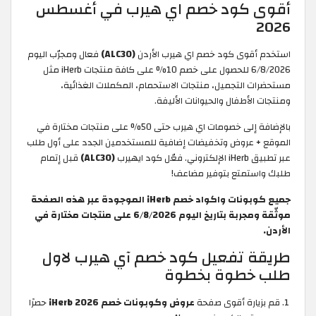
أقوى كود خصم اي هيرب في أغسطس
2026
استخدم أقوى كود خصم اي هيرب الأردن
(ALC30)
فعال ومجرّب اليوم
6/8/2026 للحصول على خصم 10% على كافة منتجات iHerb مثل
مستحضرات التجميل، منتجات الاستحمام، المكملات الغذائية،
ومنتجات الأطفال والحيوانات الأليفة.
بالإضافة إلى خصومات اي هيرب حتى 50% على منتجات مختارة في
الموقع + عروض وتخفيضات إضافية للمستخدمين الجدد على أول طلب
عبر تطبيق iHerb الإلكتروني. فعّل كود ايهيرب
(ALC30)
قبل إتمام
طلبك واستمتع بتوفير مضاعف!
جميع كوبونات واكواد خصم iHerb الموجودة عبر هذه الصفحة
موثّقة ومجربة بتاريخ اليوم 6/8/2026 على منتجات مختارة في
الأردن.
طريقة تفعيل كود خصم آي هيرب لاول
طلب خطوة بخطوة
قم بزيارة أقوى صفحة
عروض وكوبونات خصم iHerb 2026
حصرًا