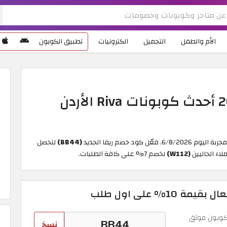
الأم والطفل
التجميل
الكترونيات
تطبيق الكوبون
كود خصم ريفا فاشون 2026 أحدث كوبونات Riva الأردن
(BB44)
لتحصل
(W112)
لخصم 7% على كافة الطلبات.
وبون موثق
نسخ