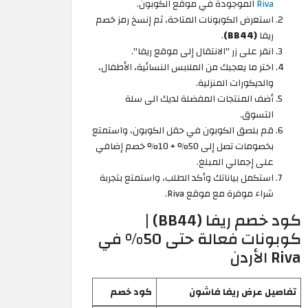
Riva
الموجودة في موقع الكوبون.
استعرض الكوبونات المتاحة، ثم إنسخ رمز خصم
ريفا
(BB44)
.
انقر على زر "الانتقال إلى موقع ريفا".
اختر ما يعجبك من الملابس النسائية، الأطفال،
والديكورات المنزلية.
أضف المنتجات المفضلة لديك الى سلة
التسوق.
قم بلصق الكوبون في حقل الكوبون، واستمتع
بخصومات تصل إلى 50% + 10% خصم إضافي
على إجمالي المبلغ.
استكمل بياناتك وأكد الطلب، واستمتع بتجربة
شراء موفرة مع موقع Riva.
كود خصم ريفا (BB44) |
كوبونات فعالة حتى 50% في
Riva الأردن
تفاصيل عرض ريفا فاشون
كود خصم