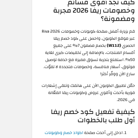
كيف تجد أقوى قسائم
وخصومات ريفا 2026 مجربة
ومضمونة؟
قم بزيارة أفضل صفحة كوبونات وخصومات Riva 2026
عبر موقع الكوبون، واحصل على كود خصم ريفا
الحصري
(W112)
بخصم مضمون 7% على جميع
أقسام المنتجات، بالإضافة إلى تخفيضات كبرى لغاية
50%. استمتع بتجربة تسوق مميزة مع خدمة توصيل
موثوق، أسعار منافسة، وخصومات متجددة لا تفوّت.
سارع الآن ووفّر أكثر!
حمّل تطبيق الكوبون الآن على هاتفك وتلقى إشعارات
فورية بأحدث وأقوى عروض وكوبونات ريفا الفعّالة
في 2026.
كيفية تفعيل كود خصم ريفا
أول طلب بالخطوات
ادخل إلى أحدث صفحة
اكواد خصم وكوبونات