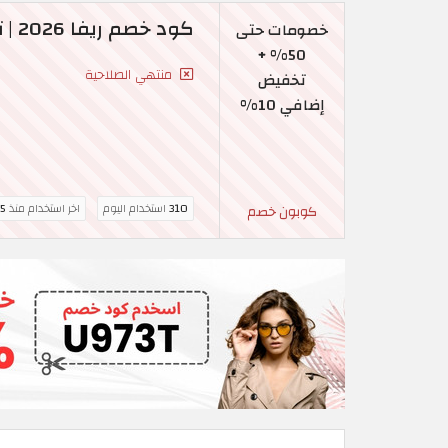
كود خصم ريفا 2026 | تخفيضات نهاية العام حتى 50% على الأزياء
خصومات حتى
50% +
منتهي الصلاحية
تخفيض
إضافي 10%
310
استخدام اليوم
اخر استخدام منذ
5 ساعة
كوبون خصم