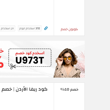
372
استخدام اليوم
اخر استخدام 
كوبون خصم
كود ريفا الأردن | خصم 10% على آخر إصدارات الأزياء
خصم 10%