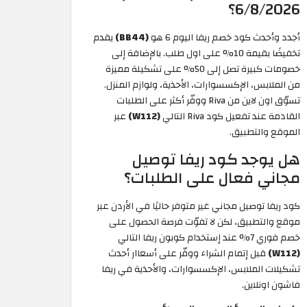
6/8/2026؟
أجدد وأحدث كود خصم ريفا اليوم 6 هو
(BB44)
يقدم
تخفيضًا بقيمة 10% على اول طلب. بالإضافة إلى
خصومات كبيرة تصل إلى 50% على تشكيلة مميزة
من الملابس، الإكسسوارات، الأحذية، ولوازم المنزل.
تسوّق اون لاين من Riva ووفّر أكثر على الطلبات
القادمة عند تفعيل كود Riva التالي
(W112)
عبر
الموقع والتطبيق.
هل يوجد كود ريفا توصيل
مجاني فعال على الطلبات؟
كود ريفا توصيل مجاني غير متوفر حاليًا في الأردن عبر
موقع والتطبيق، لكن لا تفوّت فرصة الحصول على
خصم فوري 7% عند إستخدام كوبون ريفا التالي
(W112)
قبل إتمام الشراء ووفّر على أسعاار أحدث
تشكيلات الملابس، الإكسسوارات، والأحذية في ريفا
فاشون اونلاين.