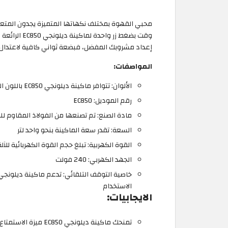
محبي القهوة بمختلف نكهاتها المتميزة يجدون المتعة 
وقت بضغط زر 
إعداد مشروبك المفضل، فبضعة ثواني كافية لاعتدال ح
المواصفات:
الألوان: تتوافر ماكينة ديلونجي EC850 باللون الفضي المميز
رقم الموديل: EC850
مادة الصنع: تم تصنعها من الفولاذ المقاوم لل
السعة: تقدر سعة الماكينة بنحو واحد لتر
القوة الكهربية: تبلغ حجم القوة الكهربائية للآلة 1450 وا
الجهد الكهربي: 240 فولت
الاستخدام
الايجابيات: