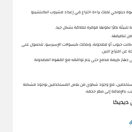
EC850 أفضل ماكينة قهوة ديلونجي تملك براءة اختراع في إعداد مشروب الكابتشينو
قة للبيئة نظرًا لكونها موفرة للطاقة بشكل جيد.
من تنظيفها.
ء كانت حبوب أو مطحونة، وكذلك كبسولات الإسبرسو، للحصول على
ة عن امتزاج اللبن.
على جهاز كريمة مدمج حتى يتم توافقه مع القهوة المطحونة
لمستخدمين، مع وجود شكوى من بعض المستخدمين بوجود مشكلة
ب، بالإضافة إلى صغر حجمه.