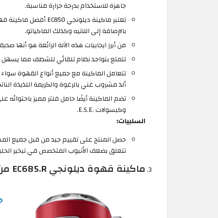
جاهزة للاستخدام بدرجة حرارة مناسبة.
تعتبر ماكينة ديلونجي 
بالإضافة إلى اللاتيه وكذلك الماكياتو.
من أبرز ايجابيات هذه الآلة الرائعة هو أنها صدي
تتمتع بتواجد نظام تلقائي للشطف مما يسهل 
تتعامل الماكينة مع جميع أنواع القهوة سوا
ألذ مشروب غني بالرغوة والكريمة اللذيذة الناتج
تضم الماكينة أيضًا حامل فلتر مميز باحتوائه 
وكبسولات .E.S.E.
السلبيات:
حصل المنتج على تقييم جيد من قبل جميع ا
تتعلق بضعف الأنبوب المتخصص في تبخير الحلي
ماكينة قهوة ديلونجي EC685.R من ديديكا