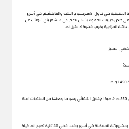
الحقيقية في تناول الاسبريسو و اللاتيه والكابتشينو في أسرع
واحدة لماكينة ديلونجي EC850 الرائعة في طحن حبيبات القهوة بشكل ناعم كي لا تشعر بأي شوائب عن
التك المزاجية بكوب قهوة لا مثيل له.
صدأ
ط
خاصية التوقف التلقائي: تدعم ماكينة ديلونجي ec 850 خاصية الإغلاق التلقائي وهو ما يجعلها من المنتجات آمنة
تمنحك ماكينة ديلونجي EC850 ميزة الاستمتاع بمشروباتك المفضلة في أسرع وقت، ففي 40 ثانية تصبح الماكينة