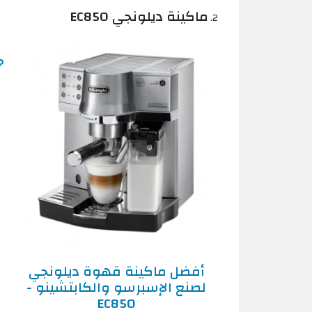
ماكينة ديلونجي EC850
أفضل ماكينة قهوة ديلونجي
لصنع الإسبرسو والكابتشينو -
EC850