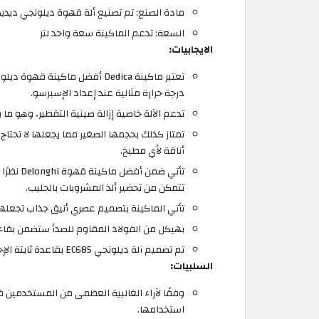
مادة الصنع: تم تصنيع ألة قهوة ديلونجي ديديك
السعة: تدعم الماكينة سعة واحد لتر
الايجابيات:
درجة حرارة مثالية عند إعداد الإسبرسو.
تدعم الآلة خاصية إزالة صينية التقطير، وهو م
تمتاز كذلك بحجمها الصغير مما يجعلها لا تحتا
أناقة لأي مطبخ.
تأتي ضمن
تتمكن من تحضير ألذ المشروبات بالحليب.
تأتي الماكينة بتصميم عصري أنيق جذاب تجعله
بهيكل من الفولاذ المقاوم للصدأ ستضمن بقاء 
تم تصميم آلة ديلونجي EC685 بقاعدة ثابتة الإحكام حتى يسهل تثبيتها على أي سطح دون القلق من سقوطها.
السلبيات:
استخدامها.