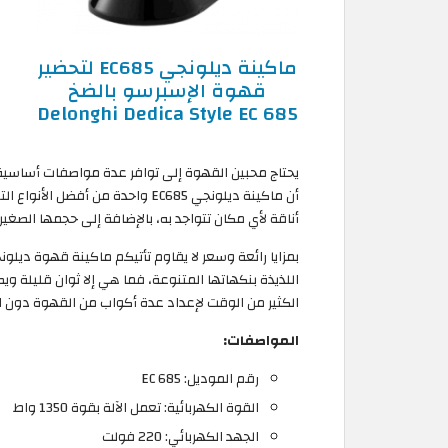
ماكينة ديلونجي EC685 لتحضير
قهوة الإسبرسو بالضخ
Delonghi Dedica Style EC 685
يحتاج محبين القهوة إلى توافر عدة مواصفات أساسية 
أن ماكينة ديلونجي EC685 واحدة من
أناقة لأي مكان تتواجد به، بالإضافة إلى حجمها الصغير
بمزايا رائعة وسعر لا يقاوم تأتيكم ماكينة قهوة ديل
اللذيذة بنكهاتها المتنوعة، فما هي إلا ثوان قليلة و
الكثير من الوقت لإعداد عدة أكواب من القهوة دون الح
المواصفات:
رقم الموديل: EC 685
القوة الكهربائية: تعمل الآلة بقوة 1350 واط
الجهد الكهربائي: 220 فولت