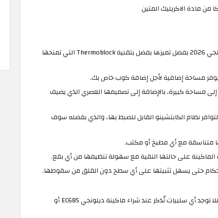
ا من مادة الاكريليك المتين
تعتبر ماكينة Dedica أفضل ماكينة قهوة ديلونجي 2026 بفضل تميزها بفضل بتقنية Thermoblock التي تمنحها
ا يوفر مساحة إضافية لأجل إضافة كوب خاص بك.
ج إلى مساحة كبيرة، بالإضافة إلى تصميمها العصري الذي يضيف
 أفضل ماكينة قهوة Delonghi نظرًا لتوافر نظام الكابتشينو القابل للضبط بها، والذي بفضله سوف
ا متناسقة مع أي مطبخ أو مكتب.
الماكينة على حالتها النقية مع سهولة تنظيفها من أي بقع.
وفقًا لآراء الغالبية العظمى من المستخدمين فلا توجد أي سلبيات تُذكر عند شراء ماكينة ديلونجي EC685 أو