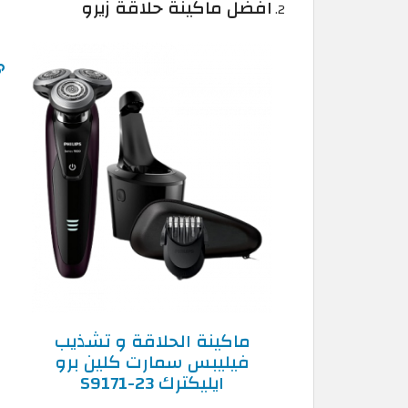
افضل ماكينة حلاقة زيرو
ماكينة الحلاقة و تشذيب
فيليبس سمارت كلين برو
ايليكترك S9171-23