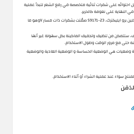
ضل احتوائه على شفرات ثنائية متخصصة في رفع الشعر لتبدأ عملية
ي النهاية على نعومة كالحرير.
افضل ماكينة حلاقة زيرو من فيليبس سمارت كلين برو ايليكترك، S9171-23 صمُتت بشفرات ذات مسار Vوهو ما
، ستتمكن من تنظيف وتجفيف الماكينة بكل سهولة غير أنها
نة حتى مع مرور الوقت وطول الاستخدام.
ثة وضعيات هي الوضعية الحساسة و الوضعية العادية والوضعية
تج سواء عند عملية الشراء أو أثناء الاستخدام.
لذقن