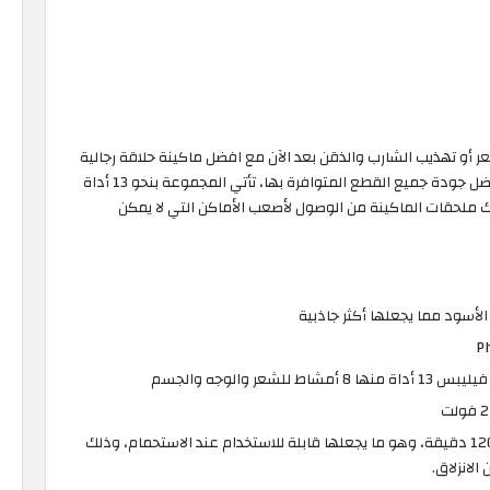
عر أو تهذيب الشارب والذقن بعد الآن مع افضل ماكينة حلاقة رجالية
من فيليبس، والتي تضمن تحقيق الحلاقة بأمان تام بفضل جودة جميع القطع المتوافرة بها، تأتي المجموعة بنحو 13 أداة
ك ملحقات الماكينة من الوصول لأصعب الأماكن التي لا يمكن
الأسود مما يجعلها أكثر جاذبية
 والوجه والجسم
عمر البطارية: تدعم الآلة العمل لمدة تصل إلى 120 دقيقة، وهو ما يجعلها قابلة للاستخدام عند الاستحمام، وذلك
لانزلاق.