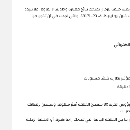
 حلاقة للرجال تمنحك نتائج ممتازة وجاذبية لا تقاوم، فلا تتردد
في طلب افضل ماكينة حلاقة زيرو من فيليبس سمارت كلين برو ايليكترك، S9171-23، والتي نجحت في أن تكون من
لكهربائي
مؤشر بطارية بثلاثة مستويات
بتقنية الكشف عن الشكل المحيطي وخاصية الرؤوس المرنة 8X ستصبح الحلاقة أكثر سهولة، وسيصبح بإمكانك
ا بين الحلاقة الجافة التي تمنحك راحة كبيرة، أو الحلاقة الرطبة