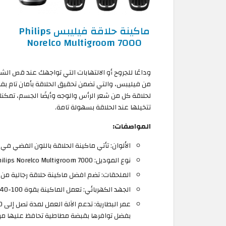
ماكينة حلاقة فيليبس Philips
Norelco Multigroom 7000
وداعًا للجروح أو الالتهابات التي تواجهك عند قص الش
لحلاقة كل من شعر الرأس والوجه وأيضًا الجسم، تمكن
تتخيلها عند الحلاقة بسهولة تامة.
المواصفات:
الألوان: تأتي ماكينة الحلاقة باللون الفضي في 
نوع الموديل: Philips Norelco Multigroom 7000
الملحقات: تضم افضل ماكينة حلاقة رجالية من فيليبس 13 أداة منها 8 أمشاط للشعر
الجهد الكهربائي: تعمل الماكينة بقوة 100-240 فولت
بفضل توافرها بقبضة مطاطية تحافظ عليها من ا