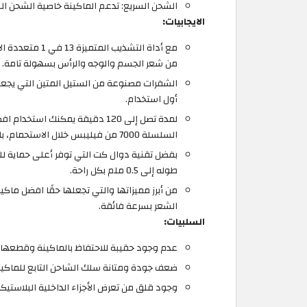
الشحن السريع: تدعم الماكينة خاصية الشحن السريع
الايجابيات:
مع أداة التشذيب
من شعر الجسم والوجه والرأس بسهولة تامة.
الشفرات مصنوعة من الستيل المتين التي يجعل
أول استخدام.
السلسلة 7000 من فيليبس خلال الاستحمام، بالإضافة إلى كونها مضادة للماء.
بفضل تقنية دوال كت التي توفر أعلى حماية للب
طوله إلى 0.5 ملم بكل راحة.
من أبرز مميزاتها والتي تجعلها حقًا افضل ماكي
الشعر بسرعة فائقة.
السلبيات:
عدم وجود حقيبة للاحتفاظ بالماكينة وقطعها.
ضعف جودة ومتانة سلك الشاحن التابع للماكين
وجود قلق من تعرض الأجزاء الداخلية البلاستيك