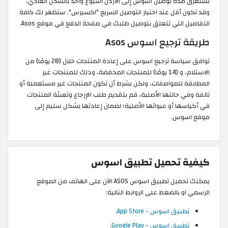
تستغرق مدة توصيل اسوس إلى الاردن اسبوع واحد بالشحن العادي،
وقد تكون أقل عند اختيار التوصيل السريع "اكسبرس". ستظهر لك كافة
التفاصيل التي تتعلق بتوصيل طلبك في صفحة الدفع في موقع Asos.
طريقة ترجيع اسوس Asos
توافق سياسة ترجيع اسوس على إعادة المنتجات خلال (28 يومًا) من
الاستلام، و (14 يومًا) للمنتجات المخفضة، وذلك للمنتجات غير
المطابقة للمواصفات، ولكن بشرط أن تكون المنتجات غير مستعملة أو
تالفة وفي حالتها الأصلية، قم بتقديم طلب الإرجاع وتعبئة المنتجات
في أكياسها أو عبواتها الأصلية؛ لضمان إعادتها بشكل سليم إلى
موقع اسوس.
كيفية تحميل تطبيق اسوس
يمكنك تحميل تطبيق اسوس ASOS الآن على الهاتف من الموقع
الرسمي او بالضغط على الروابط التالية:
تطبيق اسوس - App Store
.
تطبيق اسوس - Google Play
.