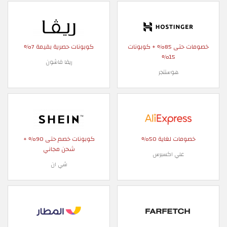
خصومات حتى 85% + كوبونات
كوبونات حصرية بقيمة 7%
15%
ريفا فاشون
هوستنجر
خصومات لغاية 50%
كوبونات خصم حتى 90% +
شحن مجاني
علي اكسبرس
شي ان