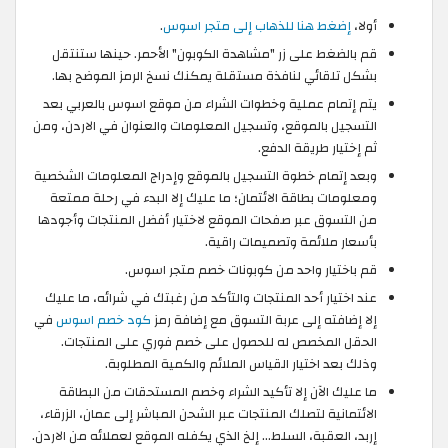
أولا،
إضغط هنا للذهاب إلى متجر اسوس
.
قم بالضغط على زر "مشاهدة الكوبون" الأحمر. حينها ستنتقل
بشكل تلقائي لنافذة مستقلة يمكنك نسخ الرمز الموضح بها.
يتم إتمام عملية وخطوات الشراء من موقع اسوس بالعربي بعد
التسجيل بالموقع، وتسجيل المعلومات والعنوان في الاردن، ومن
ثم إختيار طريقة الدفع.
وبعد إتمام خطوة التسجيل بالموقع وإدراج المعلومات الشخصية
ومعلومات بطاقة الائتمان؛ ما عليك إلا البدء في رحلة ممتعة
من التسوق عبر صفحات الموقع لاختيار أفضل المنتجات وأجودها
بأسعار ملائمة وتصميمات راقية.
قم باختيار واحد من كوبونات خصم متجر اسوس.
عند اختيار أحد المنتجات والتأكد من رغبتك في شرائه، ما عليك
إلا إضافته إلى عربة التسوق مع إضافة رمز
كود خصم اسوس
في
الحقل المخصص له للحصول على خصم فوري على المنتجات.
وذلك بعد اختيار القياس الملائم والكمية المطلوبة.
ما عليك الآن إلا تأكيد الشراء وخصم المستحقات من البطاقة
الائتمانية لتصلك المنتجات عبر الشحن المباشر إلى عمان، الزرقاء،
إربد، العقبة، السلط... إلخ الذي يكفله الموقع لعملائه من الاردن.