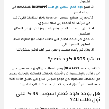
الكوبون.
انسخ
كود خصم اسوس اول طلب
(NEWAPP)
لتستخدمه في
مرحلة الدفع.
توجه إلى موقع اسوس Asos.com واختر المنتجات التي ترغب
في شرائها، ثم أضفها إلى سلة التسوق.
انتقل إلى صفحة الدفع، وقم بلصق رمز الكوبون في المكان
المخصص.
تحقق من قيمة الخصم التي حصلت عليها، عبر مقارنة السعر
السابق والسعر الحالي.
والآن قم بإتمام الطلب. واحصل على أكبر توفير لمشترياتك!
ما هو ASOS كود خصم؟
ASOS كود خصم
(NEWAPP)
يوفر للعملاء من الاردن خصم مميز على
أجود الأزياء والإكسسوارات والأحذية والحقائب النسائية والرجالية وغيرها
من المنتجات المتوفرة لدى موقع اسوس. سارع في تطبيق ASOS code
خصم لتستمتع بأقوى الخصومات على منتجات الطلب الخاص بك.
هل يوجد كود خصم اسوس 35% على
أول طلب لك؟