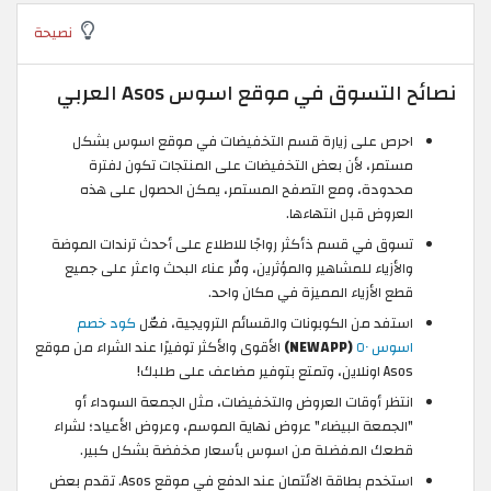
نصيحة
نصائح التسوق في موقع اسوس Asos العربي
احرص على زيارة قسم التخفيضات في موقع اسوس بشكل
مستمر، لأن بعض التخفيضات على المنتجات تكون لفترة
محدودة، ومع التصفح المستمر، يمكن الحصول على هذه
العروض قبل انتهاءها.
تسوق في قسم ذأكثر رواجًا للاطلاع على أحدث ترندات الموضة
والأزياء للمشاهير والمؤثرين، وفّر عناء البحث واعثر على جميع
قطع الأزياء المميزة في مكان واحد.
استفد من الكوبونات والقسائم الترويجية، فعّل
كود خصم
اسوس ٥٠
(NEWAPP)
الأقوى والأكثر توفيرًا عند الشراء من موقع
Asos اونلاين، وتمتع بتوفير مضاعف على طلبك!
انتظر أوقات العروض والتخفيضات، مثل الجمعة السوداء أو
"الجمعة البيضاء" عروض نهاية الموسم، وعروض الأعياد؛ لشراء
قطعك المفضلة من اسوس بأسعار مخفضة بشكل كبير.
استخدم بطاقة الائتمان عند الدفع في موقع Asos. تقدم بعض