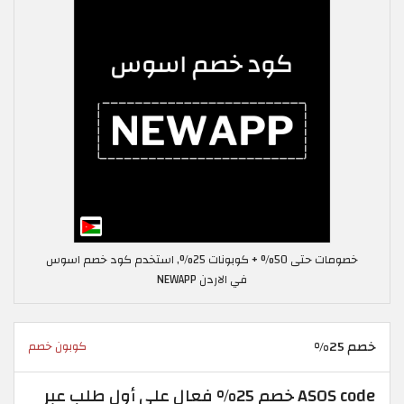
خصومات حتى 50% + كوبونات 25%, استخدم كود خصم اسوس
في الاردن NEWAPP
خصم 25%
كوبون خصم
ASOS code خصم 25% فعال على أول طلب عبر