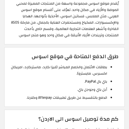
يُقدم موقع اسوس مجموعة واسعة من المنتجات المميزة لمحبي
الموضة والأزياء في مكان واحد. تعرّف على أقسام موقع اسوس
العربي، مثل الملابس، فساتين اسوس، الأحذية بأنواعها، الهدايا
والإكسسوارات، المكياج ومستحضرات العناية بالجمال، من ماركة ASOS
الفاخرة وأشهر العلامات التجارية العالمية، وقسم خاص بأحدث
المنتجات وتريندات الأزياء الأنيقة في مكان واحد وهو متجر اسوس.
طرق الدفع المتاحة في موقع اسوس
بطاقات الائتمان والخصم المباشر (فيزا كارد، ماستركارد، امريكان
اكسبرس، مايسترو).
باي بال PayPal.
أبل باي وجوجل باي.
الدفع بالتقسيط عن طريق تطبيقات Afterpay وكلارنا.
كم مدة توصيل اسوس الى الاردن؟