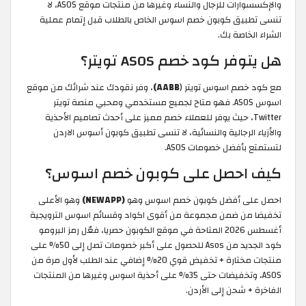
والإكسسوارات للرجال والنساء وغيرها من منتجات موقع ASOS، لا
تنسى تطبيق كوبون خصم اسوس الخاص بالطلاب قبل إتمام عملية
الشراء الخاصة بك.
هل يتوفر كود خصم ASOS تويتر؟
مع كود خصم اسوس تويتر (
AABB)
، وفر نقودك عند شرائك من موقع
اسوس ASOS. فهو متاح لجميع مستخدمي ومحبي منصة تويتر
Twitter، حيث يوفر للعملاء خصم مميز على أحدث تصاميم الأحذية
والأزياء الرجالية والنسائية، لا تنسى تطبيق كوبون أسوس الاردن
لتستمتع بأفضل خصومات ASOS.
كيف احصل على كوبون خصم اسوس؟
احصل على أفضل كوبون خصم اسوس وهو
(NEWAPP)
وهو الأعلى
تخفيضا من ضمن مجموعة من أقوى اكواد وقسائم اسوس الترويجية
أغسطس 2026 المتاحة في موقع الكوبون حصريا، فعّل رمز البرومو
كود الجديد من Asos للحصول على أكبر خصومات تصل إلى 50% على
منتجات مختارة + تخفيض قوي 20% إضافي عند الطلب لأول مرة من
ASOS، وتخفيضات حتى 35% على أحذية اسوس وغيرها من المنتجات
الفاخرة + شحن إلى الأردن.