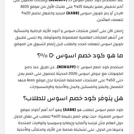
عند استخدام كود خصم اسوس 35
(NEWAPP)
بإمكانك الحصول على
أكبر تخفيض مميز بقيمة 35% على طلبك الأول من موقع ASOS
الاردن أو رمز كوبون اسوس
(AABB)
الجديد والفعال لخصم 20%
للعملاء العائدين.
إحصل الآن على أفضل منتجات اسوس و أجود الأزياء الرجالية والنسائية
من أشهر الماركات العالمية المضمونة والموثوقة، ولا تنسى تطبيق
كوبون اسوس للعملاء الجدد والطلاب قبل إتمام التسوق من الموقع.
ما هو كود خصم اسوس ٥٠ %؟
استخدم كود خصم اسوس ٥٠
(NEWAPP)
، عن طريق عند دمج
الكوبونات مع عروض اسوس 2026 الحديثة للحصول على خصم يصل
حتى 50% على المنتجات المخفضة المتاحة لدى موقع Asos منها
القمصان والبلايز والفساتين والبدل والأحذية والإكسسوارات.
هل يتوفر كود خصم اسوس للطلاب؟
كود خصم اسوس للطلاب هو
(AABB)
وهو أحد أهم أكواد موقع
اسوس المميزة. حيث يوفر خصم بقيمة 20% للطلاب في بعض الدول
حول العالم مثل فرنسا وألمانيا وإيطاليا وسويسرا والولايات المتحدة
وغيرها من الدول، على تشكيلة ضخمة من الأزياء والحقائب والأحذية