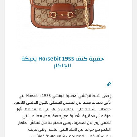
حقيبة كتف Horsebit 1955 بحبكة
الجاكار
إحدى شنط قوتشي الاصلية قوتشي Horsebit 1955 التي
تأتي بحمالة كتف من المعدن المطلي باللون الذهبي اللامع،
حافظت الشنطة على التفاصيل ذاتها التي تم تقديمها لأول
مرة على الحقيبة الأصلية مع إضافة بعض العناصر التي
تضفي روح من العصرية، وهي مصنوعة من قماش الجاكار
الناعم مع حواف من الجلد البني الناعم، وهي مزينة
بكريستال ذهبي لامع يحمل شعار ماركة قوتشي،