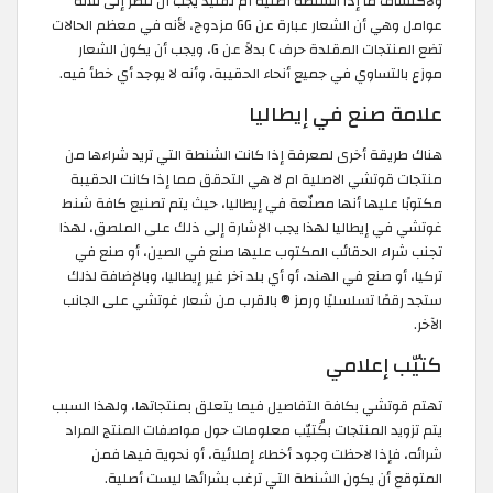
ولاكتشاف ما إذا الشنطة أصلية أم تقليد يجب أن تنظر إلى ثلاثة
عوامل وهي أن الشعار عبارة عن GG مزدوج، لأنه في معظم الحالات
تضع المنتجات المقلدة حرف C بدلاً عن G، ويجب أن يكون الشعار
موزع بالتساوي في جميع أنحاء الحقيبة، وأنه لا يوجد أي خطأ فيه.
علامة صنع في إيطاليا
هناك طريقة أخرى لمعرفة إذا كانت الشنطة التي تريد شراءها من
منتجات قوتشي الاصلية ام لا هي التحقق مما إذا كانت الحقيبة
مكتوبًا عليها أنها مصنّعة في إيطاليا، حيث يتم تصنيع كافة شنط
غوتشي في إيطاليا لهذا يجب الإشارة إلى ذلك على الملصق، لهذا
تجنب شراء الحقائب المكتوب عليها صنع في الصين، أو صنع في
تركيا، أو صنع في الهند، أو أي بلد آخر غير إيطاليا، وبالإضافة لذلك
ستجد رقمًا تسلسليًا ورمز ® بالقرب من شعار غوتشي على الجانب
الآخر.
كتيّب إعلامي
تهتم قوتشي بكافة التفاصيل فيما يتعلق بمنتجاتها، ولهذا السبب
يتم تزويد المنتجات بكُتيّب معلومات حول مواصفات المنتج المراد
شرائه، فإذا لاحظت وجود أخطاء إملائية، أو نحوية فيها فمن
المتوقع أن يكون الشنطة التي ترغب بشرائها ليست أصلية.