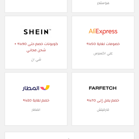
هوستنجر
خصومات لغاية 50%
كوبونات خصم حتى 90% +
شحن مجاني
علي اكسبرس
شي ان
خصم يصل إلى 70%
خصم لغاية 10%
فارفيتش
المطار