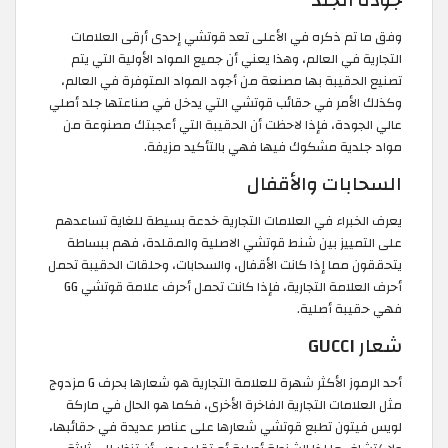
وفق ما تم ذكره في الأعلى تعد قوتشي إحدى أرقى العلامات
التجارية في العالم، وهذا يعني أن جميع المواد الأولية التي يتم
تصنيع الحقيبة بها مصنعة من أجود المواد المتوفرة في العالم،
وكذلك الأمر في حقائب قوتشي التي يدخل في صناعتها جلد أصلي
عالي الجودة، فإذا لاحظت أن الحقيبة التي أعجبتك مصنوعة من
مواد جلدية مشكوك فيها فهي بالتأكيد مزيفة.
السحابات والأقفال
يعرف الخبراء في العلامات التجارية خدعة بسيطة للغاية تساعدهم
على التمييز بين شنط قوتشي الاصلية والمقلدة، فهم ببساطة
يتحققون مما إذا كانت الأقفال، والسحابات، وحلقات الحقيبة تحمل
أحرف العلامة التجارية، فإذا كانت تحمل أحرف علامة قوتشي GG
فهي حقيبة أصلية.
شعار GUCCI
أحد الرموز الأكثر شهرة للعلامة التجارية هو شعارها بحرف G مزدوج
مثل العلامات التجارية الفاخرة الأخرى، فكما هو الحال في ماركة
لويس فيتون تطبع قوتشي شعارها على عناصر عديدة في حقائبها،