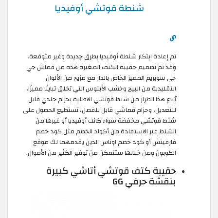
شنطة قوتشي أوفيديا
تم إعادة ابتكار شنطة أوفيديا بطرق جديدة وغير متوقعة،
وقد تم تصميم حقيبة الكتف الصغيرة هذه من قماش جي
جي سوبريم المميز الخاص بالدار مع مزيج من الألوان
التقليدية من البيج وخشب الأبنوس التي تخلق تباينًا مميزًا،
يُباع هذا الطراز من شنط قوتشي الاصلية بحزام جلدي قابل
للتعديل، وحزام قماشي قابل للفصل، تستطيع الحصول على
شنط قوتشي مخفضة سواء كانت أوفيديا أو غيرها من
الشنط عبر الاستفادة من أكواد الخصم مثل كود خصم
فارفيتش أو كود خصم اوناس الذين يقدمهما لك موقع
الكوبون ومن خلالها ستتمكن من توفير الكثير من الأموال.
حقيبة كتف قوتشي أتاشي كبيرة
بنقشة حرفي GG