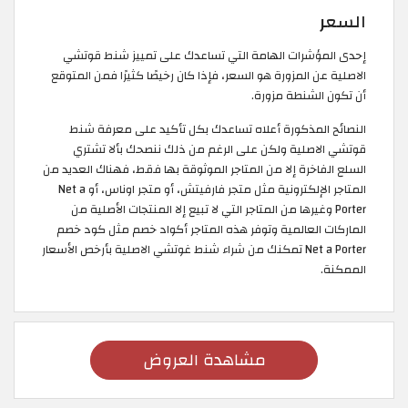
السعر
إحدى المؤشرات الهامة التي تساعدك على تمييز شنط قوتشي
الاصلية عن المزورة هو السعر، فإذا كان رخيصًا كثيرًا فمن المتوقع
أن تكون الشنطة مزورة.
النصائح المذكورة أعلاه تساعدك بكل تأكيد على معرفة شنط
قوتشي الاصلية ولكن على الرغم من ذلك ننصحك بألا تشتري
السلع الفاخرة إلا من المتاجر الموثوقة بها فقط، فهناك العديد من
المتاجر الإلكترونية مثل متجر فارفيتش، أو متجر اوناس، أو Net a
Porter وغيرها من المتاجر التي لا تبيع إلا المنتجات الأصلية من
الماركات العالمية وتوفر هذه المتاجر أكواد خصم مثل كود خصم
Net a Porter تمكنك من شراء شنط غوتشي الاصلية بأرخص الأسعار
الممكنة.
مشاهدة العروض