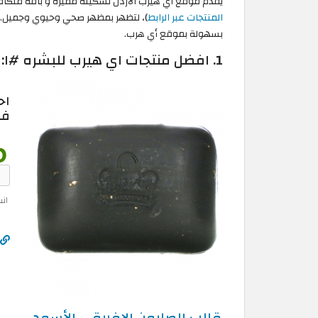
يقدم موقع اي هيرب الاردن تشكيلة مميزة و باقة متكاملة
المنتجات عبر الرابط
)، لتظهر بمظهر صحي وحيوي وجميل. وف
بسهولة بموقع أي هرب.
1. افضل منتجات اي هيرب للبشره #١: قالب الصابون الافريقي الأسود
اح
في
ان