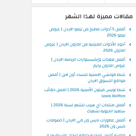
مقالات مميزة لهذا الشهر
أفضل 5 أدوات مطبخ من تيمو الاردن | عروض
تيمو 2026
أجود الأدوات المنزلية من امازون الاردن | عروض
امازون 2026
أفضل معدات وإكسسوارات الرياضة الاردن |
عروض امازون برايم
شنط قوتشي الاصلية للنساء أون لاين | أفضل
مواقع التسوق الاردن
شنط لويس فيتون الأصلية 2026 | افضل حقائب
Louis Vuitton
أفضل منتجات اي هيرب للشعر لسنة 2026 |
ستعيد الحيوية لشعرك
أفضل عطورات نايس ون في الاردن | خصومات
نايس ون 2026
مقارنة أفضل ماكينة حلاقة للرجال واسعارها في