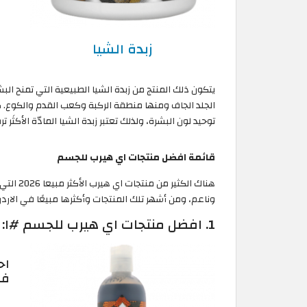
زبدة الشيا
يتكون ذلك المنتج من زبدة الشيا الطبيعية التي تمنح الب
الجلد الجاف ومنها منطقة الركبة وكعب القدم والكوع. كم
توحيد لون البشرة، ولذلك تعتبر زبدة الشيا المادّة الأكثَر ترط
قائمة افضل منتجات اي هيرب للجسم
هناك الك
وناعم، ومن أشهر تلك المنتجات وأكثرها مبيعًا في الاردن
1. افضل منتجات اي هيرب للجسم #١: غسول الصابون الافريقي للجسم
اح
في