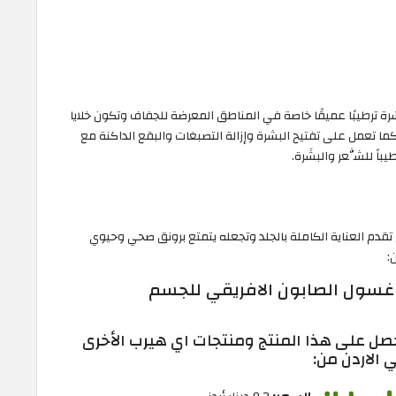
شرة ترطيبًا عميقًا خاصة في المناطق المعرضة للجفاف وتكون خلايا
ا تعمل على تفتيح البشرة وإزالة التصبغات والبقع الداكنة مع
يباً للشَّعر والبشَرة.
ثير من منتجات اي هيرب الأكثر مبيعا 2026 التي تقدم العناية الكاملة بالجلد وتجعله يتمتع برونق صحي وحيوي
:
صل على هذا المنتج ومنتجات اي هيرب الأخرى
 الاردن من: