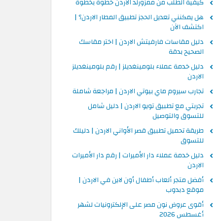
كيفية الطلب من ممزورلد الاردن خطوة بخطوة
هل يمكنني تعديل الحجز تطبيق المطار الاردن؟ |
اكتشف الآن
دليل مقاسات فارفيتش الاردن | اختر مقاسك
الصحيح بدقة
دليل خدمة عملاء بلومينغديلز | رقم بلومينغديلز
الاردن
تجارب سيروم ماي بيوتي الاردن | مراجعة شاملة
تجربتي مع تطبيق تويو الاردن | دليل شامل
للتسوق والتوصيل
طريقة تحميل تطبيق قصر الأواني الاردن | دليلك
للتسوق
دليل خدمة عملاء دار الأميرات | رقم دار الأميرات
الاردن
أفضل متجر ألعاب أطفال أون لاين في الاردن |
موقع دبدوب
أقوى عروض نون مصر على الإلكترونيات لشهر
أغسطس 2026