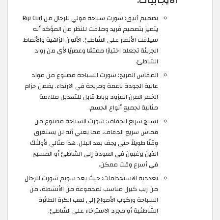
الايجابيات:
تصميم أنيق: شورت سباحة فولي للرجال من Rip Curl
يتميز بتصميم فريد وملفت للنظر من المؤكد أنه
سيلفت الأنظار على الشاطئ. الألوان الزاهية والأنماط
الجريئة تجعله اختيارًا ممتعًا وعصريًا لأي من رواد
الشاطئ.
المقاس المريح: شورت السباحة مصنوع من مواد
عالية الجودة ناعمة ومريحة في الارتداء. يضمن حزام
الخصر المرن المزود برباط قابل للتعديل ملاءمة
مثالية لجميع أنواع الجسم.
نسيج سريع الجفاف: شورت السباحة مصنوع من
قماش سريع الجفاف، مما يعني أنه لن يستغرق
وقتًا طويلاً حتى يجف بعد البلل. هذا مثالي لأولئك
الذين يرغبون في العودة إلى الشاطئ أو المسبح
في أسرع وقت ممكن.
تعددية الاستخدامات: حيث يعد سويم شورت للرجال
من ريب كيرل مناسب لمجموعة من الأنشطة، من
السباحة وركوب الأمواج إلى لعب الكرة الطائرة
الشاطئية أو مجرد الاسترخاء على الشاطئ.