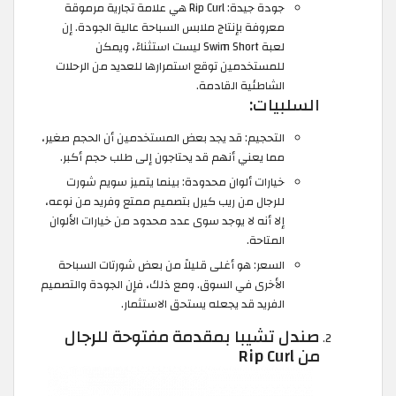
جودة جيدة: Rip Curl هي علامة تجارية مرموقة
معروفة بإنتاج ملابس السباحة عالية الجودة. إن
لعبة Swim Short ليست استثناءً، ويمكن
للمستخدمين توقع استمرارها للعديد من الرحلات
الشاطئية القادمة.
السلبيات:
التحجيم: قد يجد بعض المستخدمين أن الحجم صغير،
مما يعني أنهم قد يحتاجون إلى طلب حجم أكبر.
خيارات ألوان محدودة: بينما يتميز سويم شورت
للرجال من ريب كيرل بتصميم ممتع وفريد ​​من نوعه،
إلا أنه لا يوجد سوى عدد محدود من خيارات الألوان
المتاحة.
السعر: هو أغلى قليلاً من بعض شورتات السباحة
الأخرى في السوق. ومع ذلك، فإن الجودة والتصميم
الفريد قد يجعله يستحق الاستثمار.
صندل تشيبا بمقدمة مفتوحة للرجال
من Rip Curl