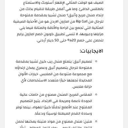
الصيف هو الوقت المثالي لإظهار أسلوبك والاستمتاع
بالطقس الدافئ. وما هي أفضل طريقة للقيام بذلك من
ارتداء صندل مريح وأنيق؟ صندل تشيبا بمقدمة مفتوحة
للرجال من Rip Curl من امازون الاردن هو من الأحذية الصيفية
المثالية التي تجمع بين الراحة والأناقة والمتانة فيما يلي
مزاياها وعيوبها، لا تنسى تطبيق كوبون خصم امازون برايم
لتحصل على خصم 20% حتى 50 دينار أردني.
الايجابيات:
تصميم أنيق: يتمتع صندل ريب كيرل تشيبا بمقدمة
مفتوحة للرجال بتصميم أنيق وعصري يمكن ارتداؤه
مع مجموعة متنوعة من الملابس. خيارات الألوان
المحايدة تجعلها خيارًا متعدد الاستخدامات لأي
خزانة ملابس.
المقاس المريح: الصندل مصنوع من خامات عالية
الجودة ناعمة ومريحة في الارتداء. يتيح التصميم
المفتوح عند الأصابع تدفقًا كبيرًا للهواء، بينما توفر
وسادة القدم المبطنة توسيدًا ودعمًا.
متين: صندل مصنوع من مواد متينة يمكنها تحمل
التآكل والتلف اليومي. يوفر النعل المطاطي ثباتًا