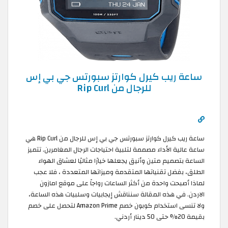
ساعة ريب كيرل كوارتز سبورتس جي بي إس
للرجال من Rip Curl
ساعة ريب كيرل كوارتز سبورتس جي بي إس للرجال من Rip Curl هي
ساعة عالية الأداء مصممة لتلبية احتياجات الرجال المغامرين. تتميز
الساعة بتصميم متين وأنيق يجعلها خيارًا مثاليًا لعشاق الهواء
الطلق، بفضل تقنياتها المتقدمة وميزاتها المتعددة ، فلا عجب
لماذا أصبحت واحدة من أكثر الساعات رواجاً على موقع امازون
الاردن. في هذه المقالة سنناقش إيجابيات وسلبيات هذه الساعة،
ولا تنسى استخدام كوبون خصم Amazon Prime لتحصل على خصم
بقيمة 20% حتى 50 دينار أردني.