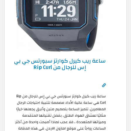
ساعة ريب كيرل كوارتز سبورتس جي بي
إس للرجال من Rip Curl
ساعة ريب كيرل كوارتز سبورتس جي بي إس للرجال من Rip
Curl هي ساعة عالية الأداء مصممة لتلبية احتياجات الرجال
المغامرين. تتميز الساعة بتصميم متين وأنيق يجعلها خيارًا
مثاليًا لعشاق الهواء الطلق، بفضل تقنياتها المتقدمة
وميزاتها المتعددة ، فلا عجب لماذا أصبحت واحدة من أكثر
الساعات رواجاً على موقع امازون الاردن. في هذه المقالة