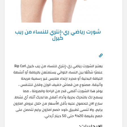
شورت رياضي ري-إنتري للنساء من ريب
كيرل
يعتبر الشورت رياضي ري-إنتري للنساء من ريب كيرل Rip Curl
عنصرًا شائعًا بين النساء اللواتي يستمتعن بالرياضة أو أنشطة
اللياقة البدنية أو مجرد ارتداء ملابس غير رسمية مريحة
وأنيقة. مصنوع من قماش خفيف الوزن وقابل للتنفس ،
يوفر هذا الشورت أقصى قدر من الراحة والمرونة ، مما
يسمح لك بالتحرك بحرية وأداء أفضل ما لديك أثناء أي نشاط.
سارع الان للحصول عليه بأقل الأسعار من خلال عروض امازون
برايم، ولا تنسى تطبيق كود خصم امازون برايم لتحصل على
خصم بقيمة 20% حتى 50 دينار أردني.
الايجابيات: