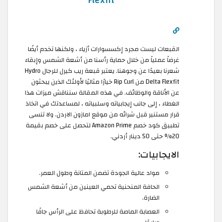
Flexfit
القبعات ليست مجرد إكسسوارات أزياء ، ولكنها تخدم أيضًا
غرضاً عملياً من خلال حماية رأسنا من أشعة الشمس وإبقاء
شعرنا بعيدًا عن وجوهنا. يعتبر قبعة ريب كيرل للرجال Hydro
Delta Flexfit من Rip Curl خيارًا مثاليًا لأولئك الذين يبحثون
عن الأناقة والوظائف. في هذه المقالة سنناقش ميزات هذا
الغطاء ، إلى جانب إيجابياته وسلبياته ، لمساعدتك في اتخاذ
قرار مستنير قبل شرائه من موقع امازون الاردن. ولا تنسى
تطبيق كود خصم Amazon Prime لتحصل على خصم بقيمة
20% حتى 50 دينار أردني.
الايجابيات:
مواد عالية الجودة تضمن المتانة وطول العمر.
الحافة المنحنية تحمي العينين من أشعة الشمس
الضارة.
العصابة الماصة للرطوبة تحافظ على الرأس جافًا