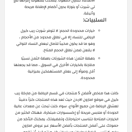
الأصدقاء لتناول القهوة. يمكنك بسهولة إقرانها مع
تي شيرت أو بلوزة بدون أكمام لإطلالة مريحة
وأنيقة.
السلبيات:
خيارات محدودة الحجم: لا تتوفر شورت ريب كيرل
الرياضي للنساء إلا في نطاق محدود من الأحجام ،
وهو ما قد يكون مخيباً للآمال لبعض النساء اللواتي
لا يقعن ضمن نطاق الحجم المتاح.
باهظة الثمن: هذه الشورتات باهظة الثمن نسبيًا
مقارنة بالخيارات الأخرى في السوق ، مما قد يجعلها
أقل وصولًا إلى بعض المستهلكين بميزانية
محدودة.
كانت هذا ملخص لأفضل 5 منتجات في قسم الرياضة من ماركة ريب
كيرل في موقع امازون الاردن حيث تعد هذه المنتجات كنزاً دفيناً
لعشاق الرياضة من جميع الأنواع، سواء كنت تبحث عن معدات عالية
الجودة أو ملابس مريحة أو إكسسوارات مبتكرة، فهناك الكثير من
الخيارات المتاحة لتناسب احتياجاتك وتفضيلاتك. يمكنك التأكد من
حصولك على أفضل المنتجات بأفضل الأسعار عبر عروض امازون
برايم. لا تنسى قراءة إيجابيات وسلبيات كل منتج قبل أن تقوم