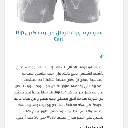
سويم شورت للرجال من ريب كيرل Rip
Curl
الصيف هو الوقت المثالي للذهاب إلى الشاطئ والاستمتاع
بأشعة الشمس. ومع ذلك، فإن اختيار ملابس السباحة
المناسبة يمكن أن يكون مهمة شاقة، أحد المنتجات
المميزة التي يقدمها امازون الاردن هو سويم شورت للرجال
من ريب كيرل من ماركة Rip Curl، هو خياراً مثالياً لمن يبحثون
عن شورت سباحة أنيق وعملي وهو مصنوع من مواد عالية
الجودة. في هذه المقالة، سنراجع إيجابيات وسلبيات هذا
المنتج. ولا تنسى تطبيق كود خصم امازون برايم 2026
لتحصل على خصم فوري بقيمة 20% حتى 50 دينار أردني.