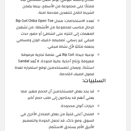
ممتازًا على مجموعة من الأسطح، بينما يضمن
الشريط القابل للتعديل ملاءمة آمنة.
تعدد الاستخدامات: صندل Rip Curl Chiba Open Toe
للرجال مناسب لمجموعة من الأنشطة، من تشغيل
المهمات إلى التنزه على الشاطئ أو حضور حدث
صيفي غير رسمي. تصميمه خفيف الوزن ومسامي
يجعله مثاليًا لأي نشاط صيفي.
نوعية جيدة: Rip Curl هي علامة تجارية مرموقة
معروفة بإنتاج أحذية عالية الجودة. لا يُعد Sandal
استثناءً، ويمكن للمستخدمين توقع استمراره لعدة
فصول الصيف القادمة.
السلبيات:
قد يجد بعض المستخدمين أن الحجم صغير، مما
يعني أنهم قد يحتاجون إلى طلب حجم أكبر.
خيارات ألوان محدودة.
الصندل أغلى قليلاً من بعض الصنادل الأخرى في
السوق. ومع ذلك، قد تجعل الجودة والتصميم
الأنيق الأمر يستحق الاستثمار.