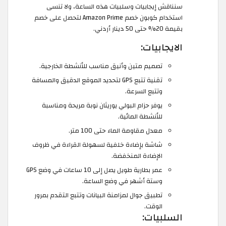
سنناقش إيجابيات وسلبيات هذه الساعة، ولا تنسى
استخدام كوبون خصم Amazon Prime لتحصل على خصم
بقيمة 20% حتى 50 دينار أردني.
الايجابيات:
تصميم متين وأنيق مناسب للأنشطة الخارجية.
تقنية تتبع GPS لتحديد الموقع الدقيق والمسافة
وتتبع السرعة.
يوفر حزام البولي يوريثان نوبة مريحة ومناسبة
للأنشطة المائية.
معدل مقاومة الماء حتى 100 متر.
شاشة بإضاءة خلفية لسهولة القراءة في ظروف
الإضاءة المنخفضة.
عمر بطارية طويل يصل إلى 10 ساعات في وضع GPS
وستة أشهر في وضع الساعة.
تطبيق جوال لمزامنة البيانات وتتبع التقدم بمرور
الوقت.
السلبيات: