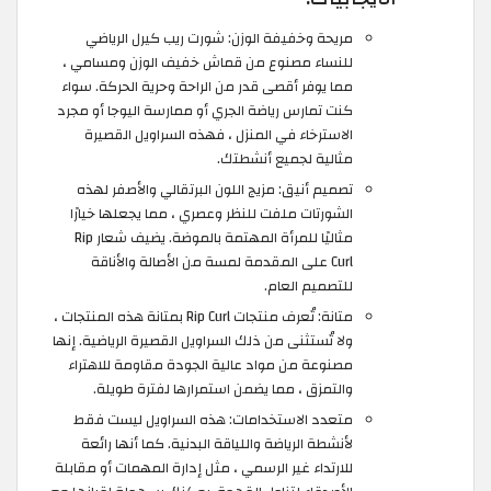
مريحة وخفيفة الوزن: شورت ريب كيرل الرياضي
للنساء مصنوع من قماش خفيف الوزن ومسامي ،
مما يوفر أقصى قدر من الراحة وحرية الحركة. سواء
كنت تمارس رياضة الجري أو ممارسة اليوجا أو مجرد
الاسترخاء في المنزل ، فهذه السراويل القصيرة
مثالية لجميع أنشطتك.
تصميم أنيق: مزيج اللون البرتقالي والأصفر لهذه
الشورتات ملفت للنظر وعصري ، مما يجعلها خيارًا
مثاليًا للمرأة المهتمة بالموضة. يضيف شعار Rip
Curl على المقدمة لمسة من الأصالة والأناقة
للتصميم العام.
متانة: تُعرف منتجات Rip Curl بمتانة هذه المنتجات ،
ولا تُستثنى من ذلك السراويل القصيرة الرياضية. إنها
مصنوعة من مواد عالية الجودة مقاومة للاهتراء
والتمزق ، مما يضمن استمرارها لفترة طويلة.
متعدد الاستخدامات: هذه السراويل ليست فقط
لأنشطة الرياضة واللياقة البدنية. كما أنها رائعة
للارتداء غير الرسمي ، مثل إدارة المهمات أو مقابلة