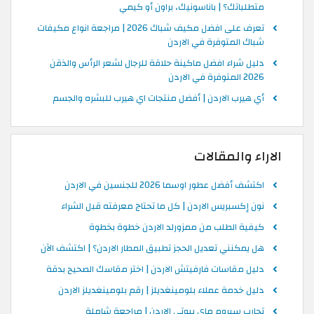
متطلباتك؟ | باناسونيك، براون أو كيمي
تعرف على افضل مكيف شباك 2026 | مراجعة انواع مكيفات
شباك المتوفرة في الاردن
دليل شراء افضل ماكينة حلاقة للرجال لشعر الرأس والذقن
2026 المتوفرة في الاردن
أي هيرب الاردن | أفضل منتجات اي هيرب للبشره والجسم
الاراء والمقالات
اكتشف أفضل عطور اوسما 2026 للجنسين في الاردن
نون إكسبريس الاردن | كل ما تحتاج معرفته قبل الشراء
كيفية الطلب من ممزورلد الاردن خطوة بخطوة
هل يمكنني تعديل الحجز تطبيق المطار الاردن؟ | اكتشف الآن
دليل مقاسات فارفيتش الاردن | اختر مقاسك الصحيح بدقة
دليل خدمة عملاء بلومينغديلز | رقم بلومينغديلز الاردن
تجارب سيروم ماي بيوتي الاردن | مراجعة شاملة