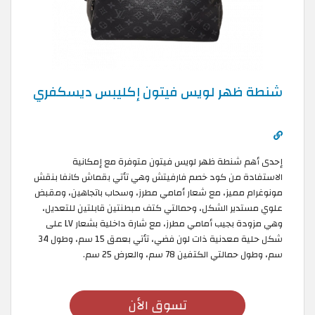
شنطة ظهر لويس فيتون إكليبس ديسكفري
إحدى أهم شنطة ظهر لويس فيتون متوفرة مع إمكانية
الاستفادة من كود خصم فارفيتش وهي تأتي بقماش كانفا بنقش
مونوغرام مميز، مع شعار أمامي مطرز، وسحاب باتجاهين، ومقبض
علوي مستدير الشكل، وحمالتي كتف مبطنتين قابلتين للتعديل،
وهي مزودة بجيب أمامي مطرز، مع شارة داخلية بشعار LV على
شكل حلية معدنية ذات لون فضي، تأتي بعمق 15 سم، وطول 34
سم، وطول حمالتي الكتفين 78 سم، والعرض 25 سم.
تسوق الأن