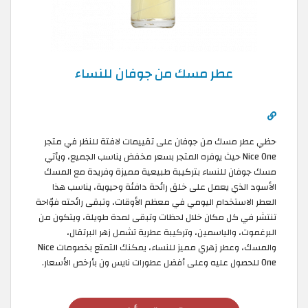
عطر مسك من جوفان للنساء
حظي عطر مسك من جوفان على تقييمات لافتة للنظر في متجر
Nice One حيث يوفره المتجر بسعر مخفض يناسب الجميع، ويأتي
مسك جوفان للنساء بتركيبة طبيعية مميزة وفريدة مع المسك
الأسود الذي يعمل على خلق رائحة دافئة وحيوية، يناسب هذا
العطر الاستخدام اليومي في معظم الأوقات، وتبقى رائحته فوّاحة
تنتشر في كل مكان خلال لحظات وتبقى لمدة طويلة، ويتكون من
البرغموت، والياسمين، وتركيبة عطرية تشمل زهر البرتقال،
والمسك، وعطر زهري مميز للنساء، يمكنك التمتع بخصومات Nice
One للحصول عليه وعلى أفضل عطورات نايس ون بأرخص الأسعار.