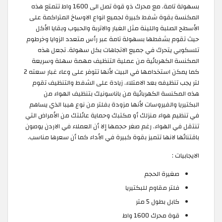
بسهولة تامة. مع محرك ذو قوة تصل الى 1600 واط تتمتع هذه
المكنسة بقوة شفط كبيرة لجميع انواع الاوساخ المتراكمة على
الأسطح الصلبة واللينة مثل الغبار والاتربة والحبوب وبقايا الأكل
حيث تقوم بشفطها بسهولة تامة عبر رأس متعدد الزوايا وخرطوم
تلسكوبي يتحرك في جميع الاتجاهات بكل سهولة. تجعل هذه
المكنسة الكهربائية من عملية التنظيف مهمة سهلة وسريعة
كما يمكن استخدامها في البيت لأنها تتوفر على وعاء غبار سعته 2
لتر يجب تنظيفه بعد الامتلاء. زيادة على الشفط والتنظيف تقوم
هذه المكنسة الكهربائية من باناسونيك بتنظيف الهواء من
البكتيريا والفيروسات لأنها مزودة بفلتر من نوع هيبا الذي يساهم
في تنظيم هواء منزلك أو مكتبك وحماية عائلتك من الأمراض التي
تنتقل في الهواء. رغم صغر حجمها إلا أن العملاء في الاردن يوصون
باقتنائها لانها تتميز بقوة كبيرة في الأداء كما أن سعرها مناسب.
الايجابيات :
صغيرة الحجم
فلتر مقاوم للبكتيريا
كابل بطول 5 متر
قوة محرك 1600 واط