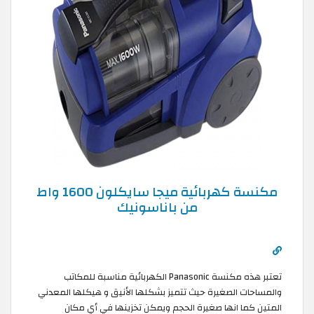
مكنسة كهربائية ميجا سايكلون 1600 واط
من باناسونيك
تعتبر هذه مكنسة Panasonic الكهربائية مناسبة للمكاتب
والمساحات الصغيرة حيث تتميز بشكلها الأنيق و هيكلها المعدني
المتين كما انها صغيرة الحجم ويمكن تخزينها في أي مكان