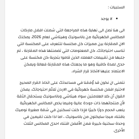
السلبيات :
لا يوجد
الى هنا نصل الى نهاية هذه المراجعة التي شملت افضل ماركات
المكانس الكهربائية من باناسونيك وهيتاشي لعام 2026. يمكنك
الان المقارنة بين مميزات كل مكنسة لتتعرف على المكنسة التي
تناسب احتياجاتك. كل المعلومات التي تضمنتها هذه المقارنة ، تم
جلبها من تقييمات العملاء الذين قاموا بتجربة كل مكنسة على
حدى لمدة كافية وهو ما يجعلك هذه المقارنة فعالة ويمكن
الاعتماد عليها لاتخاذ قرار الشراء.
نتمنى ان نكون قد وُفقنا في مساعدتك على اتخاذ القرار الصحيح
لاختيار افضل مكنسة كهربائية في الاردن تلائم احتياجاتك. يمكن
القول أن كلا العلامتين سواء هيتاشي وباناسونيك يستحقان الثقة
لأن منتجاتهما ذات جودة عالية وفيما يخص المكانس الكهربائية
يلعب الحجم دورًا كبيرًا فإذا كنت تسكنين في شقة صغيرة نوصيك
باقتناء ميجا سايكلون من باناسونيك ، اما اذا كنت تقيمين في
وحدة سكنية كبيرة فمن الأفضل اقتناء احدى المكانس الثلاث
الأخرى.