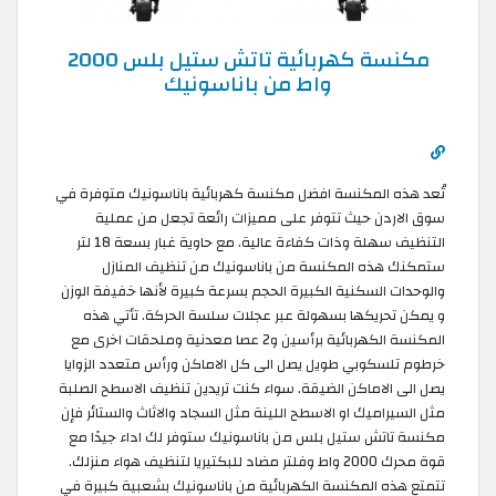
مكنسة كهربائية تاتش ستيل بلس 2000
واط من باناسونيك
تُعد هذه المكنسة افضل مكنسة كهربائية باناسونيك متوفرة في
سوق الاردن حيث تتوفر على مميزات رائعة تجعل من عملية
التنظيف سهلة وذات كفاءة عالية. مع حاوية غبار بسعة 18 لتر
ستمكنك هذه المكنسة من باناسونيك من تنظيف المنازل
والوحدات السكنية الكبيرة الحجم بسرعة كبيرة لأنها خفيفة الوزن
و يمكن تحريكها بسهولة عبر عجلات سلسة الحركة. تأتي هذه
المكنسة الكهربائية برأسين و2 عصا معدنية وملحقات اخرى مع
خرطوم تلسكوبي طويل يصل الى كل الاماكن ورأس متعدد الزوايا
يصل الى الاماكن الضيقة. سواء كنت تريدين تنظيف الاسطح الصلبة
مثل السيراميك او الاسطح اللينة مثل السجاد والاثاث والستائر فإن
مكنسة تاتش ستيل بلس من باناسونيك ستوفر لك اداء جيدًا مع
قوة محرك 2000 واط وفلتر مضاد للبكتيريا لتنظيف هواء منزلك.
تتمتع هذه المكنسة الكهربائية من باناسونيك بشعبية كبيرة في