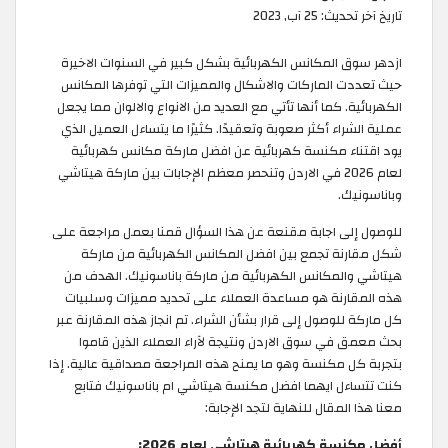
تاريخ آخر تحديث:
25 آب, 2023
ازدهر سوق المكانس الكهربائية بشكل كبير في السنوات الاخيرة
حيث تعددت الماركات والاشكال والمميزات التي توفرها المكانس
الكهربائية. كما أنها تأتي مع العديد من الانواع والالوان مما يجعل
عملية الشراء أكثر صعوبة وتعقيدًا. كثيرًا ما يتساءل العميل الذي
يود اقتناء مكنسة كهربائية عن افضل ماركة مكانس كهربائية
لعام 2026 في الاردن وتنحصر معظم الإجابات بين ماركة هيتاشي
وباناسونيك.
للوصول إلى اجابة مقنعة عن هذا السؤال قمنا بعمل مراجعة على
شكل مقارنة تجمع بين افضل المكانس الكهربائية من ماركة
هيتاشي والمكانس الكهربائية من ماركة باناسونيك. الهدف من
هذه المقارنة هو مساعدة العملاء على تحديد مميزات وسلبيات
كل ماركة للوصول إلى قرار بشأن الشراء. تم انجاز هذه المقارنة عبر
بحث معمق في سوق الاردن ونتيجة لآراء العملاء الذين قاموا
بتجربة كل مكنسة وهو ما يمنح هذه المراجعة مصداقية عالية. إذا
كنت تتساءل ايهما افضل مكنسة هيتاشي ام باناسونيك فتابع
معنا هذا المقال للنهاية لتجد الإجابة:
أفضل مكنسة كهربائية هيتاشي لعام 2026: