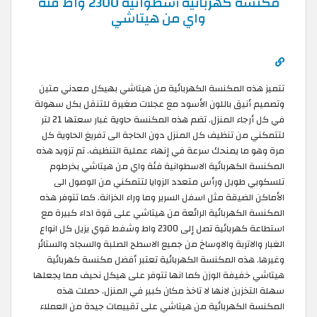
مكنسة كهربائية أسطوانية 2300 واط فئة
واي من هيتاشي
تتميز هذه المكنسة الكهربائية من هيتاشي بهيكل معدني متين
وتصميم أنيق باللون الأسود مع عجلات صغيرة للتنقل بكل سهولة
في كل أرجاء المنزل. تضم هذه المكنسة حاوية غبار سعتها 21 لتر
لتتمكني من تنظيف كل المنزل دون الحاجة الى تفريغ الحاوية كل
مرة وهو ما يمنحك سرعة في إنهاء عملية التنظيف. تم تزويد هذه
المكنسة الكهربائية الاسطوانية فئة واي من هيتاشي بخرطوم
تلسكوبي طويل ورأس متعدد الزوايا لتتمكني من الوصول الى
الأماكن الضيقة مثل اسفل السرير وما وراء الخزانة. كما تتوفر هذه
المكنسة الكهربائية الرائعة من هيتاشي على قوة اداء كبيرة مع
استطاعة كهربائية تصل إلى 2300 واط وشفط قوي يزيل كل انواع
الغبار والاتربة والاوساخ من جميع الاسطح الصلبة والسجاد والستائر
وغيرها. هذه المكنسة الكهربائية تعتبر أفضل مكنسة كهربائية
هيتاشي خفيفة الوزن كما انها تتوفر على هيكل نحيف مما يجعلها
سهلة التخزين لانها لا تاخذ مكان كبير في المنزل. حصلت هذه
المكنسة الكهربائية من هيتاشي على تقييمات جيدة من العملاء