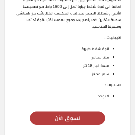
الكهربائية فلتر قماش يزيل كل مسببات الحساسية من الهواء
اضافة الى قوة شفط جبارة تصل إلى 1800 واط. مع تصميمها
الأنيق وشكلها الصغير تعد هذه المكنسة الكهربائية من هيتاشي
سهلة التخزين كما ينصح بها جميع العملاء نظرًا لقوة أدائها
وسعرها المناسب.
الايجابيات :
قوة شفط كبيرة
فلتر قماش
سعة غبار 18 لتر
سعر ممتاز
السلبيات :
لا يوجد
تسوق الأن