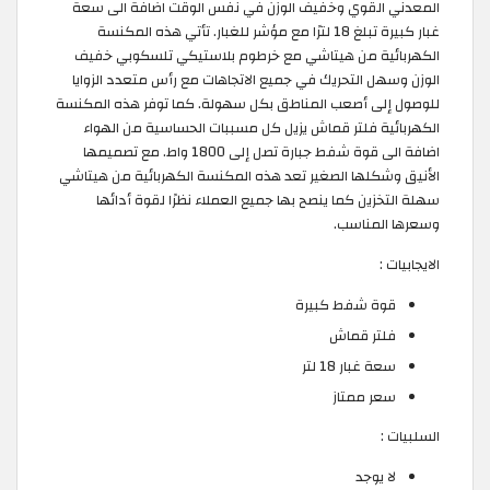
المعدني القوي وخفيف الوزن في نفس الوقت اضافة الى سعة
غبار كبيرة تبلغ 18 لترًا مع مؤشر للغبار. تأتي هذه المكنسة
الكهربائية من هيتاشي مع خرطوم بلاستيكي تلسكوبي خفيف
الوزن وسهل التحريك في جميع الاتجاهات مع رأس متعدد الزوايا
للوصول إلى أصعب المناطق بكل سهولة. كما توفر هذه المكنسة
الكهربائية فلتر قماش يزيل كل مسببات الحساسية من الهواء
اضافة الى قوة شفط جبارة تصل إلى 1800 واط. مع تصميمها
الأنيق وشكلها الصغير تعد هذه المكنسة الكهربائية من هيتاشي
سهلة التخزين كما ينصح بها جميع العملاء نظرًا لقوة أدائها
وسعرها المناسب.
الايجابيات :
قوة شفط كبيرة
فلتر قماش
سعة غبار 18 لتر
سعر ممتاز
السلبيات :
لا يوجد