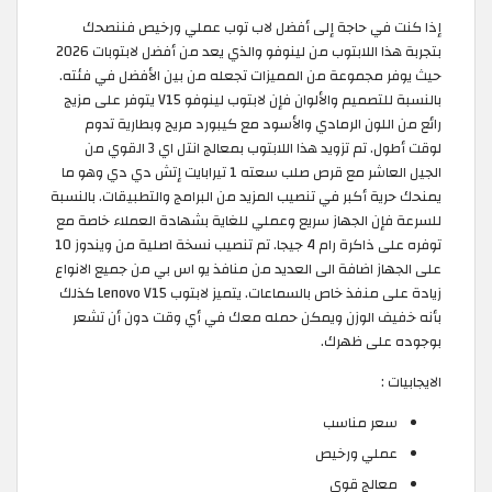
إذا كنت في حاجة إلى أفضل لاب توب عملي ورخيص فننصحك
بتجربة هذا اللابتوب من لينوفو والذي يعد من أفضل لابتوبات 2026
حيث يوفر مجموعة من المميزات تجعله من بين الأفضل في فئته.
بالنسبة للتصميم والألوان فإن لابتوب لينوفو V15 يتوفر على مزيج
رائع من اللون الرمادي والأسود مع كيبورد مريح وبطارية تدوم
لوقت أطول. تم تزويد هذا اللابتوب بمعالج انتل اي 3 القوي من
الجيل العاشر مع قرص صلب سعته 1 تيرابايت إتش دي دي وهو ما
يمنحك حرية أكبر في تنصيب المزيد من البرامج والتطبيقات. بالنسبة
للسرعة فإن الجهاز سريع وعملي للغاية بشهادة العملاء خاصة مع
توفره على ذاكرة رام 4 جيجا. تم تنصيب نسخة اصلية من ويندوز 10
على الجهاز اضافة الى العديد من منافذ يو اس بي من جميع الانواع
زيادة على منفذ خاص بالسماعات. يتميز لابتوب Lenovo V15 كذلك
بأنه خفيف الوزن ويمكن حمله معك في أي وقت دون أن تشعر
بوجوده على ظهرك.
الايجابيات :
سعر مناسب
عملي ورخيص
معالج قوي