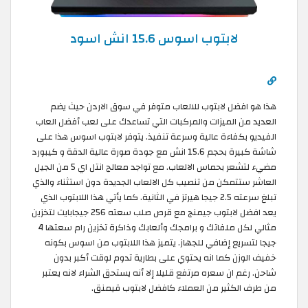
لابتوب اسوس 15.6 انش اسود
هذا هو افضل لابتوب للالعاب متوفر في سوق الاردن حيث يضم
العديد من الميزات والمركبات التي تساعدك على لعب أفضل العاب
الفيديو بكفاءة عالية وسرعة تنفيذ. يتوفر لابتوب اسوس هذا على
شاشة كبيرة بحجم 15.6 انش مع جودة صورة عالية الدقة و كيبورد
مضيء لتشعر بحماس الالعاب. مع تواجد معالج انتل اي 5 من الجيل
العاشر ستتمكن من تنصيب كل الالعاب الجديدة دون استثناء والذي
تبلغ سرعته 2.5 جيجا هيرتز في الثانية. كما يأتي هذا اللابتوب الذي
يعد افضل لابتوب جيمنج مع قرص صلب سعته 256 جيجابايت لتخزين
مثالي لكل ملفاتك و برامجك وألعابك وذاكرة تخزين رام سعتها 4
جيجا لتسريع إضافي للجهاز. يتميز هذا اللابتوب من اسوس بكونه
خفيف الوزن كما انه يحتوي على بطارية تدوم لوقت أكبر بدون
شاحن. رغم ان سعره مرتفع قليلا إلا أنه يستحق الشراء لانه يعتبر
من طرف الكثير من العملاء كافضل لابتوب قيمنق.