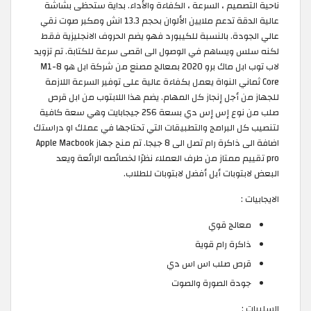
ناحية التصميم ، السرعة ، الكفاءة والأداء. بداية ستحظى بشاشة
عالية الدقة تدعم ملايين الألوان بحجم 13.3 انش ومكبر صوت نقي
عالي الجودة. بالنسبة للكيبورد فهو يضم الحروف الانجليزية فقط
لكنه سلس ويساهم في الوصول الى اقصى سرعة للكتابة. تم تزويد
لاب توب ابل ماك برو 2020 بمعالج مصنع من شركة ابل هو M1-8
Core ثماني النواة يعمل بكفاءة عالية على توفير السرعة اللازمة
للجهاز من أجل إنجاز كل المهام. يضم هذا اللابتوب من ابل قرص
صلب من نوع إس إس دي بسعة 256 جيجابايت وهي سعة كافية
لتنصيب كل البرامج والتطبيقات التي تحتاجها في عملك او دراستك
اضافة الى ذاكرة رام تصل الى 8 جيجا. تم منح جهاز Apple Macbook
pro تقييم ممتاز من طرف العملاء نظرًا لخصائصه الرائعة ويعد
البعض لابتوبات أبل أفضل لابتوبات للطلاب.
الايجابيات :
معالج قوي
ذاكرة رام قوية
قرص صلب اس اس دي
جودة الصورة والصوت
السلبيات :