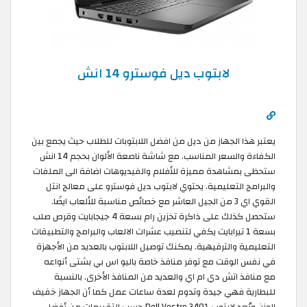
لابتوب ديل فوسترو 14 انش
يعتبر هذا الجهاز من ديل من افضل اللابتوبات للطلاب حيث يجمع بين
الكفاءة والسعر المناسب. مع شاشة ناصعة الألوان بحجم 14 انش
ستحظى بمشاهدة مميزة للأفلام والفيديوهات اضافة الى الملفات
والبرامج التعليمية. يحتوي لابتوب ديل فوسترو على معالج انتل
القوي اي 3 من الجيل العاشر مع خصائص مناسبة للألعاب ايضًا.
ستحصل كذلك على ذاكرة تخزين رام بسعة 4 جيجابايت وقرص صلب
بسعة 1 تيرابايت يكفي لتنصيب عشرات الالعاب والبرامج والتطبيقات
التعليمية والترفيهية. يمكنك توصيل اللابتوب بالعديد من الأجهزة
في نفس الوقت مع توفر منافذ خاصة باليو اس بي بشتى أنواعه
مع منافذ اتش دي ام اي والعديد من المنافذ الأخرى. بالنسبة
للبطارية فهي جيدة وتدوم لعدة ساعات عمل كما أن الجهاز خفيف