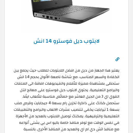
لابتوب ديل فوسترو 14 انش
يعتبر هذا الجهاز من ديل من افضل اللابتوبات للطلاب حيث يجمع بين
الكفاءة والسعر المناسب. مع شاشة ناصعة الألوان بحجم 14 انش
ستحظى بمشاهدة مميزة للأفلام والفيديوهات اضافة الى الملفات
والبرامج التعليمية. يحتوي لابتوب ديل فوسترو على معالج انتل
القوي اي 3 من الجيل العاشر مع خصائص مناسبة للألعاب ايضًا.
ستحصل كذلك على ذاكرة تخزين رام بسعة 4 جيجابايت وقرص صلب
بسعة 1 تيرابايت يكفي لتنصيب عشرات الالعاب والبرامج والتطبيقات
التعليمية والترفيهية. يمكنك توصيل اللابتوب بالعديد من الأجهزة
في نفس الوقت مع توفر منافذ خاصة باليو اس بي بشتى أنواعه
مع منافذ اتش دي ام اي والعديد من المنافذ الأخرى. بالنسبة