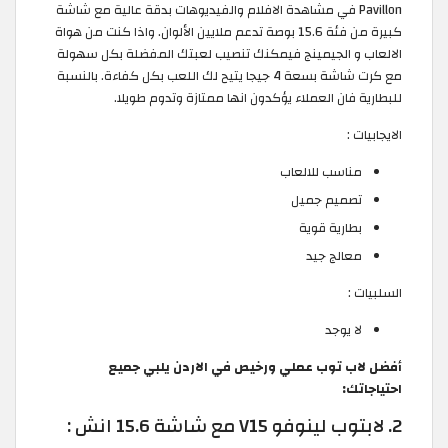
Pavillon في مشاهدة الافلام والفيديوهات بدقة عالية مع شاشة
كبيرة من فئة 15.6 بوصة تدعم ملايين الألوان. واذا كنت من هواة
الالعاب و الجيمينج فيمكنك تنصيب لعبتك المفضلة بكل سهولة
مع كرت شاشة بسعة 4 جيجا يتيح لك اللعب بكل كفاءة. بالنسبة
للبطارية فان العملاء يؤكدون انها ممتازة وتدوم طويلا.
الايجابيات :
مناسب للالعاب
تصميم جميل
بطارية قوية
معالج جيد
السلبيات :
لا يوجد
أفضل لاب توب عملي ورخيص في الاردن يلبي جميع
احتياجاتك:
2. لابتوب لينوفو V15 مع شاشة 15.6 انش :