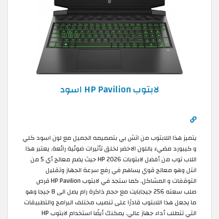
لابتوب HP Pavilion اسود
يتميز هذا اللابتوب من اتش بي بتصميمه الجميل مع لون اسود كلي
و كيبورد مضيء باللون الاخضر لخلق تأثيرات ضوئية رائعة. يعتبر هذا
اللاب توب من أفضل لابتوبات HP 2026 حيث يضم معالج أي 5 من
انتل وهو معالج قوي يساهم في رفع سرعة الجهاز وتقليل
التوقفات و المشاكل. كما ستجد في لابتوب HP Pavilion قرص
صلب سعته 256 جيجابايت مع حجم ذاكرة رام يصل الى 8 جيجا وهو
ما يجعل هذا اللابتوب قادرًا على تنصيب مختلف البرامج والتطبيقات
التي تتطلب أداء جهاز عالي. يمكنك أيضًا استخدام لابتوب HP