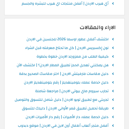
أي هيرب الاردن | أفضل منتجات اي هيرب للبشره والجسم
الاراء والمقالات
اكتشف أفضل عطور اوسما 2026 للجنسين في الاردن
نون إكسبريس الاردن | كل ما تحتاج معرفته قبل الشراء
كيفية الطلب من ممزورلد الاردن خطوة بخطوة
هل يمكنني تعديل الحجز تطبيق المطار الاردن؟ | اكتشف الآن
دليل مقاسات فارفيتش الاردن | اختر مقاسك الصحيح بدقة
دليل خدمة عملاء بلومينغديلز | رقم بلومينغديلز الاردن
تجارب سيروم ماي بيوتي الاردن | مراجعة شاملة
تجربتي مع تطبيق تويو الاردن | دليل شامل للتسوق والتوصيل
طريقة تحميل تطبيق قصر الأواني الاردن | دليلك للتسوق
دليل خدمة عملاء دار الأميرات | رقم دار الأميرات الاردن
أفضل متجر ألعاب أطفال أون لاين في الاردن | موقع دبدوب