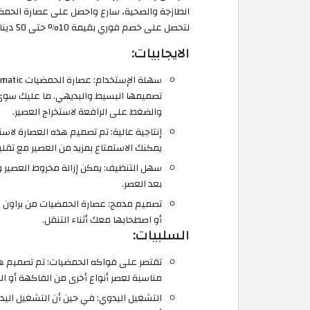
لتحصل على خصم فوري بقيمة 10% حتى 50 دينار أردني.
الايجابيات:
تصميمها البسيط والبديهي. ما عليك سوى
والضغط على الرافعة لاستخراج العصير.
إنتاجية عالية: تم تصميم هذه العصارة لاس
يمكنك الاستمتاع بمزيد من العصير مع تقلي
سهل التنظيف: يمكن إزالة مخروط العصير 
بعد العصر.
تصميم مدمج: عصارة الحمضيات من براون 
أو اصطحابها معك أثناء التنقل.
السلبيات:
تقتصر على فواكه الحمضيات: تم تصميم هذ
مناسبة لعصر أنواع أخرى من الفاكهة أو الخ
التشغيل اليدوي: في حين أن التشغيل اليد