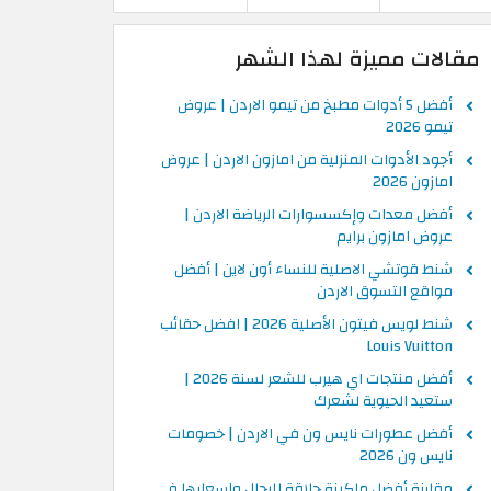
مقالات مميزة لهذا الشهر
أفضل 5 أدوات مطبخ من تيمو الاردن | عروض
تيمو 2026
أجود الأدوات المنزلية من امازون الاردن | عروض
امازون 2026
أفضل معدات وإكسسوارات الرياضة الاردن |
عروض امازون برايم
شنط قوتشي الاصلية للنساء أون لاين | أفضل
مواقع التسوق الاردن
شنط لويس فيتون الأصلية 2026 | افضل حقائب
Louis Vuitton
أفضل منتجات اي هيرب للشعر لسنة 2026 |
ستعيد الحيوية لشعرك
أفضل عطورات نايس ون في الاردن | خصومات
نايس ون 2026
مقارنة أفضل ماكينة حلاقة للرجال واسعارها في