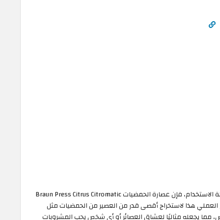
إذا كنت تبحث عن عصارة حمضيات موثوقة وسهلة الاستخدام، فإن عصارة الحمضيات Braun Press Citrus Citromatic
خ العملي هذا لاستخراج أقصى قدر من العصير من الحمضيات مثل
ض، مما يجعله مثاليًا لعشاق العصائر أو أي شخص يحب المشروبات