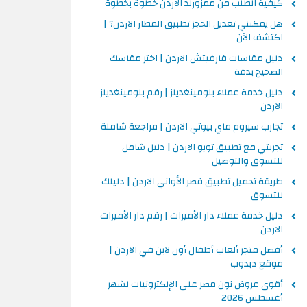
كيفية الطلب من ممزورلد الاردن خطوة بخطوة
هل يمكنني تعديل الحجز تطبيق المطار الاردن؟ |
اكتشف الآن
دليل مقاسات فارفيتش الاردن | اختر مقاسك
الصحيح بدقة
دليل خدمة عملاء بلومينغديلز | رقم بلومينغديلز
الاردن
تجارب سيروم ماي بيوتي الاردن | مراجعة شاملة
تجربتي مع تطبيق تويو الاردن | دليل شامل
للتسوق والتوصيل
طريقة تحميل تطبيق قصر الأواني الاردن | دليلك
للتسوق
دليل خدمة عملاء دار الأميرات | رقم دار الأميرات
الاردن
أفضل متجر ألعاب أطفال أون لاين في الاردن |
موقع دبدوب
أقوى عروض نون مصر على الإلكترونيات لشهر
أغسطس 2026