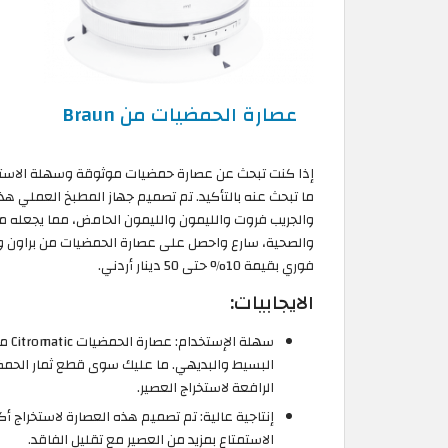
عصارة الحمضيات من Braun
ما تبحث عنه بالتأكيد. تم تصميم جهاز المطبخ العملي هذ
والجريب فروت والليمون والليمون الحامض، مما يجعله مث
فوري بقيمة 10% حتى 50 دينار أردني.
الايجابيات:
سهل
البسيط والبديهي. ما عليك سوى قطع ثمار الحم
الرافعة لاستخراج العصير.
إنتاجية عالية: تم تصميم هذه العصارة لاستخراج 
الاستمتاع بمزيد من العصير مع تقليل الفاقد.