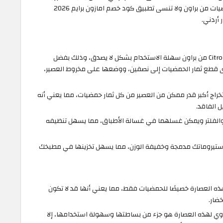
الطازجة والصحية، سارع واحصل على عصارة الحمضيات من براون ولا تنسى تطبيق كود خصم امازون برايم 2026
سهلة الإستخدام: عصارة الحمضيات Citromatic من براون سهلة الاستخدام بشكل لا يصدق، وذلك بفضل
 قطع ثمار الحمضيات إلى نصفين، ووضعها على مخروط العصير،
تخراج أكبر قدر ممكن من العصير من كل ثمار حمضيات، مما يعني أنه
ل الفاقد.
والفلتر ويمكن غسلهما في غسالة الأطباق، مما يسهل تنظيفه
ستيروماتك مدمجة وخفيفة الوزن، مما يسهل تخزينها في مطبخك
ه العصارة خصيصًا للحمضيات فقط، مما يعني أنها قد لا تكون
ضار.
وي لهذه العصارة هو جزء من بساطتها وسهولة استخدامها، إلا