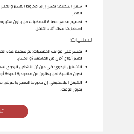
سهل التنظيف: يمكن إزالة مخروط العصير والفلت
العصر.
تصميم مدمج: عصارة الحمضيات من براون ستيروم
اصطحابها معك أثناء التنقل.
السلبيات:
تقتصر على فواكه الحمضيات: تم تصميم هذه العص
لعصر أنواع أخرى من الفاكهة أو الخضار.
التشغيل اليدوي: في حين أن التشغيل اليدوي لهذه
تكون مناسبة لمن يعانون من محدودية الحركة أو 
الهيكل البلاستيكي: إن مخروط العصير والمرشح مصن
بمرور الوقت.
تس