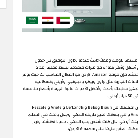
مضيعة للوقت ومملاً خاصةً عندما تحاول التوفيق بين جدول
 أسهل وأكثر كفاءة مع ميزات متقدمة تبسط عملية إعداد
الوجبات وتوفر الوقت. إذا كنت تبحث عن هذه الأدوات الحديثة، فإن موقع Amazon الاردن هو المكان المناسب لك حيث يوفر
ات التجارية مثل براون وبيكو وديلونجي وأريتي ونسكافيه
تجهيز مطبخك بأحدث وأفضل الأدوات عالية الجودة بأسعار منافسة
ني.
قمنا بتجميع قائمة بأفضل 5 أدوات وأجهزة مطبخ لا بد من امتلاكها من Braun وBeko وDe'Longhi و Ariete و Nescafé
Dolce Gusto والتي تستطيع العثور عليها على Amazon UAE والتي يمكنها تغيير طريقة الطهي وجعل وقتك في المطبخ
بخك أو في حال كنت شخص يحب الطهي، دعونا نكتشف ونرى