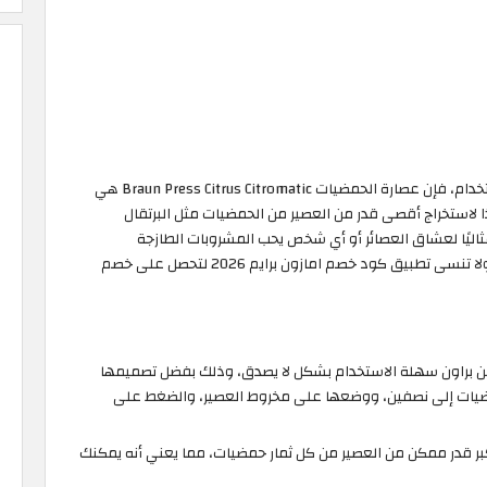
إذا كنت تبحث عن عصارة حمضيات موثوقة وسهلة الاستخدام، فإن عصارة الحمضيات Braun Press Citrus Citromatic هي
ا لاستخراج أقصى قدر من العصير من الحمضيات مثل البرتقال
اليًا لعشاق العصائر أو أي شخص يحب المشروبات الطازجة
والصحية، سارع واحصل على عصارة الحمضيات من براون ولا تنسى تطبيق كود خصم امازون برايم 2026 لتحصل على خصم
ة الإستخدام: عصارة الحمضيات Citromatic من براون سهلة الاستخدام بشكل لا يصدق، وذلك بفضل تصميمها
ضيات إلى نصفين، ووضعها على مخروط العصير، والضغط على
أكبر قدر ممكن من العصير من كل ثمار حمضيات، مما يعني أنه يمكنك