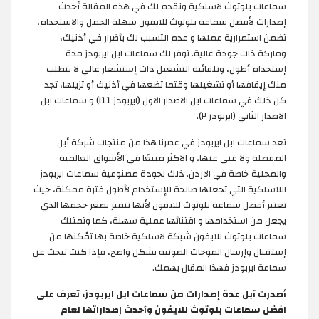
سماعات بلوتوث لاسلكية ونقدم لك في هذه المقالة أحدث
إصدارات لأفضل سماعة بلوتوث للايفون سهلة الحمل والاستخدام،
تضمن استمرارية عملها و عدم التسبب لك بأضرار في أذنيك،
وماركة ذات جودة عالية. توفر لك سماعات ابل ايربودز مدة
إستخدام أطول، وتلقائية التشغيل ذات إستشعار عالي لا يتطلب
منك إيقافها أو تشغيلها وقتما تضعها في أذنيك أو تزيلها، تجد
كل ذلك في سماعات ابل الاصدار الاول (ايربودز i11) و سماعات ابل
الاصدار الثاني (ايربودز ٢).
تعد سماعات ابل ايربودز في عصرنا هذا من منتجات شركة أبل
المفضلة ولا غنى عنها، و الاكثر مبيعًا في الأسواق العالمية
والمحلية خاصة في الاردن. ذلك لجودة مصنوعية سماعات ايربودز
اللاسلكية التي تجعلها صالحة للإستخدام لأطول فترة ممكنة، حيث
تعتبر أفضل سماعة بلوتوث للايفون لأنها تتميز بصغر حجمها الذي
يجعل من استخدامها و اقتنائها عملية سهلة، كما وتمتلك
سماعات بلوتوث للايفون شبكة لاسلكية خاصة بها تمّكنها من
إستقبال وإرسال الموجات الصوتية بشكل واضح، فإذا كنت تبحث عن
سماعة ايربودز فهذا المقال يهمك.
أصدرت آبل عدة إصدارات من سماعات ابل ايربودز، تعرف على
افضل سماعات بلوتوث للايفون وأحدث إصداراتها لعام