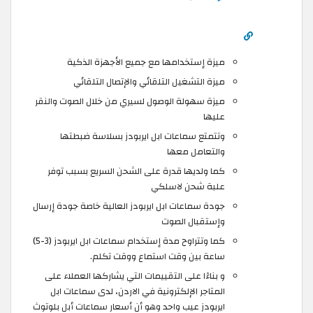
ميزة إستخدامها مع جميع الأجهزة الذكية
ميزة التشغيل التلقائي والإتصال التلقائي
ميزة سهولة الوصول لسيري من خلال الصوت والنقر
عليها
وتتمتع سماعات ابل ايربودز بسلاسة ضبطتها
والتعامل معها
كما ولديها قدرة على الشحن السريع بسبب توفر
علبة شحن لاسلكي
جودة سماعات ابل ايربودز العالية خاصة جودة إرسال
وإستقبال الصوت
كما وتتراوح مدة إستخدام سماعات ابل ايربودز (3-5)
ساعة بين وقت استماع ووقت تكلم.
و بناءًا على التقييمات التي يشاركها العملاء على
المتاجر الإلكترونية في الاردن، لدى سماعات ابل
ايربودز عيب واحد وهو أن أسعار سماعات أبل بلوتوث