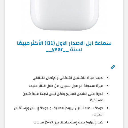
سماعة ابل الاصدار الاول (i11) الأكثر مبيعًا
لسنة __year__
لديها ميزة التشغيل التلقائي والإتصال التلقائي
ميزة سهولة الوصول لسيري من خلال النقر عليها
قدرة على الشحن السريع ولكن ليس لديها علبة شحن
لاسلكية
جودة سماعات ابل ايربودز العالية، و جودة إرسال وإستقبال
الصوت،
كما وتتراوح مدة إستخدامها بين (2-5) ساعات