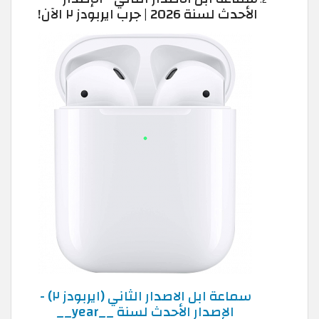
الأحدث لسنة 2026 | جرب ايربودز ٢ الآن!
سماعة ابل الاصدار الثاني (ايربودز ٢) -
الإصدار الأحدث لسنة __year__