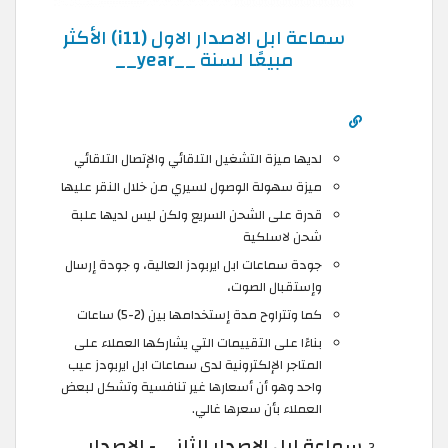
سماعة ابل الاصدار الاول (i11) الأكثر
مبيعًا لسنة __year__
لديها ميزة التشغيل التلقائي والإتصال التلقائي
ميزة سهولة الوصول لسيري من خلال النقر عليها
قدرة على الشحن السريع ولكن ليس لديها علبة
شحن لاسلكية
جودة سماعات ابل ايربودز العالية، و جودة إرسال
وإستقبال الصوت،
كما وتتراوح مدة إستخدامها بين (2-5) ساعات
بناءًا على التقييمات التي يشاركها العملاء على
المتاجر الإلكترونية لدى سماعات ابل ايربودز عيب
واحد وهو أن أسعارها غير تنافسية وتشكل لبعض
العملاء بأن سعرها غالي.
سماعة ابل الاصدار الثاني - الإصدار