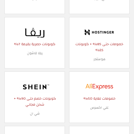
خصومات حتى 85% + كوبونات
كوبونات حصرية بقيمة 7%
15%
ريفا فاشون
هوستنجر
خصومات لغاية 50%
كوبونات خصم حتى 90% +
شحن مجاني
علي اكسبرس
شي ان