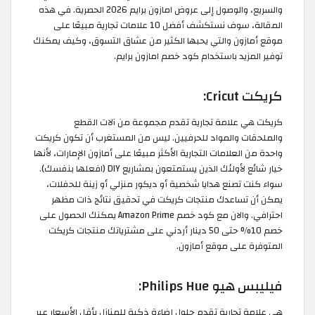
والسريع، والوصول إلى عروض امازون برايم 2026 الحصرية. في هذه
المقالة، سوف نستكشف أفضل 10 علامات تجارية مبيعًا على
موقع أمازون والتي يحبها الكثير من عشاق التسوق، وكيف يمكنك
توفير المزيد باستخدام كود خصم امازون برايم.
كريكت Cricut:
كريكت هي علامة تجارية تقدم مجموعة من آلات القطع
والملحقات والمواد للحرفيين. ليس من المستغرب أن تكون كريكت
واحدة من العلامات التجارية الأكثر مبيعًا على أمازون الإمارات، لأنها
خيار شائع لأولئك الذين يستمتعون بمشاريع DIY (افعلها بنفسك).
سواء كنت تصنع هدايا شخصية أو ديكور منزلي أو زينة للحفلات،
يمكن أن تساعدك منتجات كريكت في تحقيق نتائج ذات مظهر
احترافي. والان مع كود خصم Amazon Prime يمكنك الحصول على
خصم 10% حتى 50 دينار أردني على مشترياتك منتجات كريكت
المتوفرة على موقع أمازون.
فيليبس هيو Philips Hue:
هي علامة تجارية تقدم حلول إضاءة ذكية للمنازل بأقل الأسعار عبر