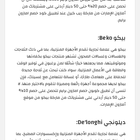
تحصل على خصم 20% حتى 50 دينار أردني على مشترياتك من
أمازون الإمارات من ماركة ريب كيرل عند تطبيق كود خصم امازون
برايم.
بيكو Beko:
بيكو هي علامة تجارية تقدم الأجهزة المنزلية، بما في ذلك الثلاجات
والغسالات وغسالات الصحون. تشتهر منتجات بيكو بكفاءتها
وموثوقيتها، مما يجعلها خيارًا شائعًا لمن يرغبون في توفير الوقت
والطاقة في الأعمال المنزلية. سواء كنت تبحث عن ثلاجة جديدة
للحفاظ على طعامك طازجًا، أو غسالة للتعامل مع غسيلك، فإن
بيكو لديها مجموعة أجهزة رائعة ومميزة لتقوم بالاختيار منها. لا
تنسى أن تطبق كوبون خصم امازون برايم لتحصل على خصم 10%
حتى 50 دينار أردني على مشترياتك من ماركة بيكو من موقع
أمازون الإمارات.
ديلونجي De'longhi:
هي علامة تجارية تقدم الأجهزة المنزلية وإكسسوارات المطبخ، بما