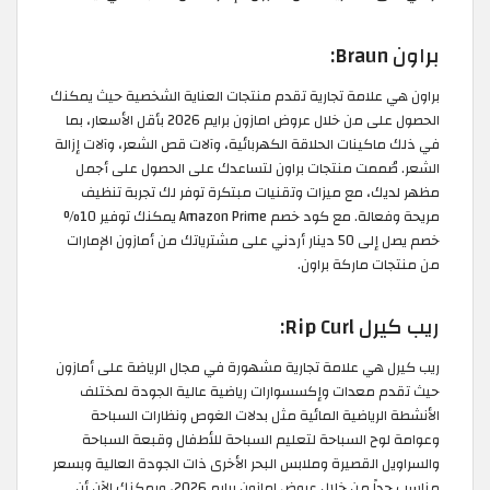
براون Braun:
براون هي علامة تجارية تقدم منتجات العناية الشخصية حيث يمكنك
الحصول على من خلال عروض امازون برايم 2026 بأقل الأسعار، بما
في ذلك ماكينات الحلاقة الكهربائية، وآلات قص الشعر، وآلات إزالة
الشعر. صُممت منتجات براون لتساعدك على الحصول على أجمل
مظهر لديك، مع ميزات وتقنيات مبتكرة توفر لك تجربة تنظيف
مريحة وفعالة. مع كود خصم Amazon Prime يمكنك توفير 10%
خصم يصل إلى 50 دينار أردني على مشترياتك من أمازون الإمارات
من منتجات ماركة براون.
ريب كيرل Rip Curl:
ريب كيرل هي علامة تجارية مشهورة في مجال الرياضة على أمازون
حيث تقدم معدات وإكسسوارات رياضية عالية الجودة لمختلف
الأنشطة الرياضية المائية مثل بدلات الغوص ونظارات السباحة
وعوامة لوح السباحة لتعليم السباحة للأطفال وقبعة السباحة
والسراويل القصيرة وملابس البحر الأخرى ذات الجودة العالية وبسعر
مناسب جداً من خلال عروض امازون برايم 2026، ويمكنك الآن أن