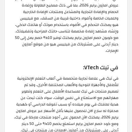
عروض امازون برايم 2026، بما في ذلك مصابيح الطاولة وإضاءة
الحمام والإضاءة التجارية والمشاعل ومنتجات الإضاءة الخارجية
واللمبات الخاصة وأضواء داخلية قريبة من السقف، مع فيليبس
هيو يمكنك التحكم في الأضواء باستخدام صوتك أو هاتفك الذكي،
وإنشاء مشاهد إضاءة مخصصة لتناسب حالتك المزاجية وتفضيلاتك.
مع كوبون خصم امازون برايم يمكنك توفير 10% خصم يصل إلى 50
دينار أردني على مشترياتك من فيليبس هيو من موقع أمازون
الإمارات.
في تيك VTech:
في تيك هي علامة تجارية متخصصة في ألعاب التعلم الإلكترونية
للأطفال والأجهزة اللوحية والألعاب المختلفة الأخرى، وقد تم
تصميم منتجات في تيك لمساعدة الأطفال على التعلم وتطوير
مهاراتهم مع الاستمتاع في نفس الوقت، سواء كنت تبحث عن
هدية لطفلك في يوم ميلاده أو بسبب تفوقه الدراسي أو كهدية
محفزة له سارع الان للحصول عليها بأقل الأسعار عبر عروض امازون
برايم 2026، يمكنك الآن الحصول على أجود منتجات ماركة في تيك،
ومع كود خصم امازون برايم استمتع بخصم 10% حتى 50 دينار
أردني على مشترياتك من أمازون الإمارات من منتجات في تيك.