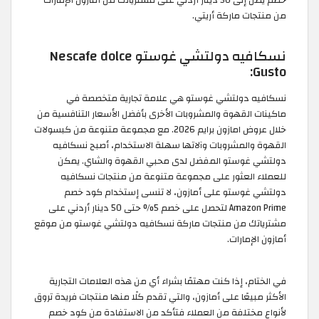
خصم يصل إلى 50 دينار أردني على مشترياتك من أمازون الإمارات
من منتجات ماركة أريتي.
نسكافيه دولتشي غوستو Nescafe dolce
Gusto:
نسكافيه دولتشي غوستو هي علامة تجارية متخصصة في
ماكينات القهوة والمشروبات الأخرى بأفضل الأسعار التنافسية من
خلال عروض امازون برايم 2026. مع مجموعة متنوعة من كبسولات
القهوة والمشروبات وآلاتها سهلة الاستخدام، أصبح نسكافيه
دولتشي غوستو المفضل لدى محبي القهوة والشاي. يمكن
للعملاء العثور على مجموعة متنوعة من منتجات نسكافيه
دولتشي غوستو على أمازون، لا تنسى إستخدام كود خصم
Amazon Prime لتحصل على خصم 5% حتى 50 دينار أردني على
مشترياتك من منتجات ماركة نسكافيه دولتشي غوستو من موقع
أمازون الإمارات.
في الختام، إذا كنت مهتمًا بشراء أي من هذه العلامات التجارية
الأكثر مبيعًا على أمازون، والتي تقدم كلًا منها منتجات فريدة تروق
لأنواع مختلفة من العملاء فتأكد من الاستفادة من كود خصم