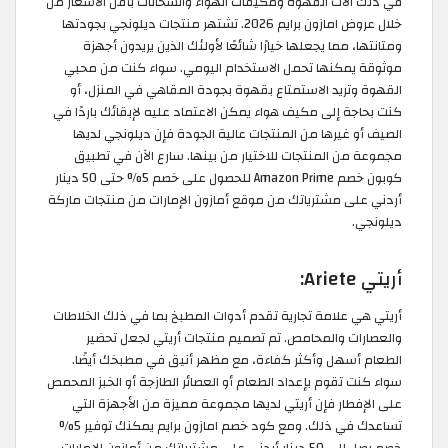
في ذلك آلات القهوة ومكيفات الهواء والسخانات بأقل الأسعار من
خلال عروض امازون برايم 2026. تشتهر منتجات ديلونجي بجودتها
ومتانتها، مما يجعلها خيارًا شائعًا لأولئك الذين يريدون أجهزة
موثوقة يمكنها تحمل الاستخدام اليومي. سواء كنت من محبي
القهوة وتريد الاستمتاع بقهوة بجودة المقاهي في المنزل، أو
كنت بحاجة إلى مكيف هواء يمكن الاعتماد عليه لإبقائك باردًا في
الصيف أو غيرها من المنتجات عالية الجودة فإن ديلونجي لديها
مجموعة من المنتجات للاختيار من بينها. سارع الآن في تطبيق
كوبون خصم Amazon Prime للحصول على خصم 5% حتى 50 دينار
أردني على مشترياتك من موقع أمازون الإمارات من منتجات ماركة
ديلونجي.
أريتي Ariete:
أريتي هي علامة تجارية تقدم أدوات المطبخ بما في ذلك الخلاطات
والعصارات والمحامص. تم تصميم منتجات أريتي لجعل تحضير
الطعام أسهل وأكثر كفاءة، مع مظهر أنيق في مطبخك أيضًا.
سواء كنت تقوم بإعداد الطعام أو العصائر الطازجة أو الخبز المحمص
على الإفطار فإن أريتي لديها مجموعة مميزة من الأجهزة التي
تساعدك في ذلك. ومع كود خصم امازون برايم يمكنك توفير 5%