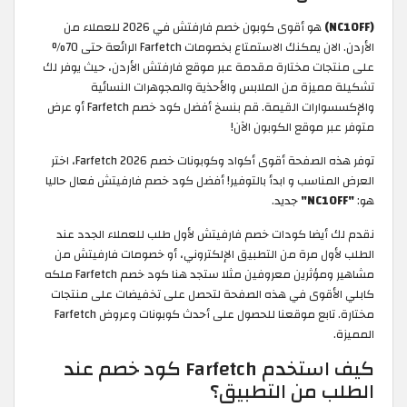
(NC10FF)
هو أقوى كوبون خصم فارفتش في 2026 للعملاء من
الأردن. الان يمكنك الاستمتاع بخصومات Farfetch الرائعة حتى 70%
على منتجات مختارة مقدمة عبر موقع فارفتش الأردن، حيث يوفر لك
تشكيلة مميزة من الملابس والأحذية والمجوهرات النسائية
والإكسسوارات القيمة. قم بنسخ أفضل كود خصم Farfetch أو عرض
متوفر عبر موقع الكوبون الآن!
توفر هذه الصفحة أقوى أكواد وكوبونات خصم Farfetch 2026، اختر
العرض المناسب و ابدأ بالتوفير! أفضل كود خصم فارفيتش فعال حاليا
هو:
"NC10FF"
جديد.
نقدم لك أيضا كودات خصم فارفيتش لأول طلب للعملاء الجدد عند
الطلب لأول مرة من التطبيق الإلكتروني، أو خصومات فارفيتش من
مشاهير ومؤثرين معروفين مثلا ستجد هنا كود خصم Farfetch ملكه
كابلي الأقوى في هذه الصفحة لتحصل على تخفيضات على منتجات
مختارة. تابع موقعنا للحصول على أحدث كوبونات وعروض Farfetch
المميزة.
كيف استخدم Farfetch كود خصم عند
الطلب من التطبيق؟