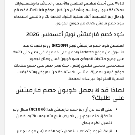
10% على أحدث تصاميم الملابس والأحذية والحقائب والإكسسوارات
المختلفة للرجال والنساء والأطفال من خلال موقع Farfetch. فقط قم
بإدخال رمز القسيمة أثناء عملية الشراء الخاصة بك ولا تنسى استخدام
كود خصم فرفش 2026 من موقع الكوبون.
كود خصم فارفيتش تويتر أغسطس 2026
استعمل كود خصم فارفيتش تويتر
(NC10FF)
ووفر نقودك عند
التسوق من موقع Farfetch واحصل على خصم إضافي يصل حتى 70%
على جميع منتجات الموقع، وهو كوبون فعال ومتاح لجميع
مستخدمي ومحبي تطبيق إكس، حيث يوفر خصم على جميع منتجات
موقع فارفج المميزة، لا تنسى الاستفادة من العروض والتخفيضات
الحصرية المتوفرة عبر هذه الصفحة.
لماذا قد لا يعمل كوبون خصم فارفيتش
على طلبك؟
على الرغم من أن رمز خصم فارفيتش هذا:
(NC10FF)
فعال وتم
التحقق منه اليوم، إلى انه يجب اتباع التعليمات الآتيه لضمان
تفعيل الكود بنجاح:
قراءة شروط وأحكام استعمال كود الخصم (هل هو صالح عبر