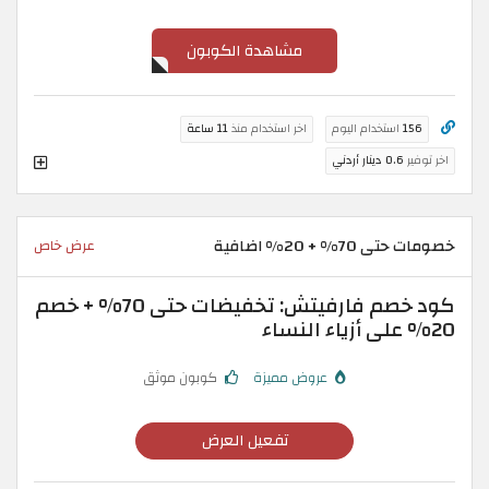
مشاهدة الكوبون
156
استخدام اليوم
اخر استخدام منذ
11 ساعة
اخر توفير
0.6 دينار أردني
خصومات حتى 70% + 20% اضافية
عرض خاص
كود خصم فارفيتش: تخفيضات حتى 70% + خصم
20% على أزياء النساء
عروض مميزة
كوبون موثق
تفعيل العرض