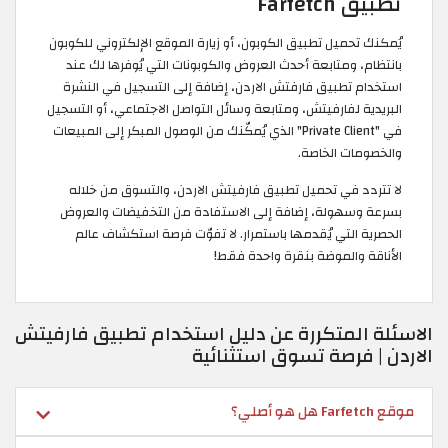
تطبيق Farfetch
يُمكنك تحميل تطبيق الكوبون، أو زيارة الموقع الإلكتروني للكوبون
بانتظام، ومتابعة أحدث العروض والكوبونات التي يُوفرها لك عند
استخدام تطبيق فارفتش الاردن، إضافة إلى التسجيل في النشرة
البريدية لفارفيتش، ومتابعة وسائل التواصل الاجتماعي، أو التسجيل
في "Private Client" الذي يُمكّنك من الوصول المبكر إلى المبيعات
والخصومات الخاصة.
لا تتردد في تحميل تطبيق فارفيتش الاردن، والتسوق من خلاله
بسرعة وسهولة، إضافة إلى الاستفادة من التخفيضات والعروض
الحصرية التي يُقدمها باستمرار. لا تفوّت فرصة استكشاف عالم
الأناقة والموضة بنقرة واحدة فقط!
الاسئلة المتكررة عن دليل استخدام تطبيق فارفيتش
الاردن | فرصة تسوق استثنائية
موقع Farfetch هل هو أصلي؟