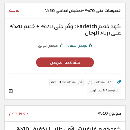
خصومات حتى 70% +تخفيض اضافي 20%
تنزيلات
كود خصم Farfetch : وفّر حتى 70% + خصم 20%
على أزياء الرجال
عروض مميزة
كوبون موثق
مشاهدة العروض
373
استخدام اليوم
اخر استخدام منذ
4 ساعة
اخر توفير
8.4 دينار أردني
كوبون 10%
كوبون خصم
كود خصم فارفيتش لأول طلب | تخفيض 10%