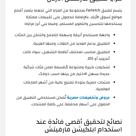
يتسم تطبيق Farfetch بمجموعة من المزايا التي تجعله يتصدر أفخم
مواقع تسوق الأزياء، بالإضافة للحصول على تقييمات ممتازة
يستخدمها للتحسين والتطوير المستمر، وفيما يلي أبرز مزاياه:
واجهة مستخدم أنيقة وسهلة التصفح والتنقل بين الفئات.
التطبيق يدعم العديد من اللغات، ومنها العربية.
التطبيق مناسب لمختلف أنظمة التشغيل، سواء كانت
أندرويد أو IOS.
تشكيلات كبيرة ومتنوعة مُقسمة ضمن فئات شرائية
عديدة يسهل الاختيار من بينها حسب ذوقك.
منتجات حصرية بجودة تصنيع عالية من أشهر الماركات
العالمية.
عروض وتخفيضات حصرية
تُمكن مستخدمي التطبيق من
الحصول على أسعار مخفضة على كافة المنتجات.
نصائح لتحقيق أقصى فائدة عند
استخدام ابلكيشن فارفيتش