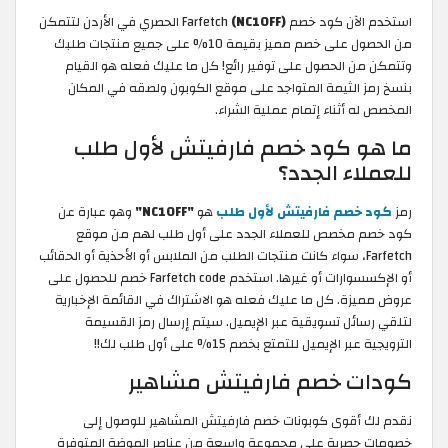
استخدم الآن كود خصم Farfetch
(NC10FF)
الحصري في الأردن لتتمكن
من الحصول على خصم مميز بقيمة 10% على جميع منتجات طلبك
وتتمكن من الحصول على توفير رائع! كل ما عليك فعله هو القيام
بنسخ رمز الثيمة المتواجد على موقع الكوبون ولصقه في المكان
المخصص له أثناء إتمام عملية الشراء.
ما هو كود خصم فارفيتش لأول طلب
للعملاء الجدد؟
رمز
كود خصم فارفيتش لأول طلب
هو
"NC10FF"
وهو عبارة عن
كود خصم مخصص للعملاء الجدد على أول طلب لهم من موقع
Farfetch، سواء كانت منتجات الطلب من الملابس أو الأحذية أو الحقائب
أو الإكسسوارات أو غيرها. استخدم Farfetch code خصم للحصول على
عروض مميزة. كل ما عليك فعله هو الاشتراك في القائمة الإخبارية
لتلقي رسائل تسويقية عبر الإيميل. سيتم إرسال رمز القسيمة
الترويجية عبر الإيميل للتمتع بخصم 15% على أول طلب لك!!
كودات خصم فارفيتش مشاهير
نقدم لك أقوى كوبونات خصم فارفيتش المشاهير للوصول إلى
خصومات حصرية على مجموعة واسعة من عناصر الموضة المتوفرة