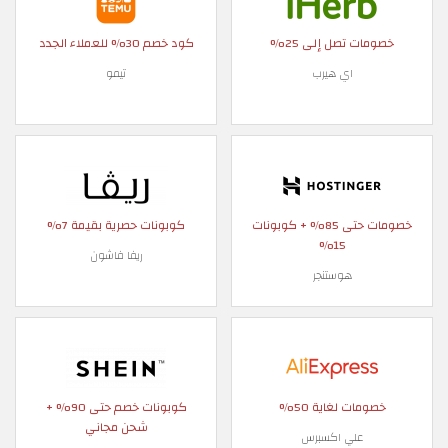
خصومات تصل إلى 25%
كود خصم 30% للعملاء الجدد
اي هيرب
تيمو
خصومات حتى 85% + كوبونات
كوبونات حصرية بقيمة 7%
15%
ريفا فاشون
هوستنجر
خصومات لغاية 50%
كوبونات خصم حتى 90% +
شحن مجاني
علي اكسبرس