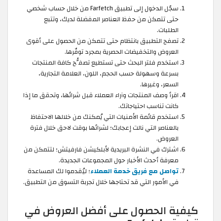
سجّل الدخول إلى تطبيق Farfetch من خلال حساب شخصي
حتى تتمكن من حفظ العناصر المفضلة لديك، وتتبع
الطلبات.
تصفح التطبيق بانتظام حتى تتمكن من الحصول على أقوى
العروض والتخفيضات الحصرية بمجرد توفّرها.
استخدم فلتر البحث حتى تستطيع تصفُّح كافة المنتجات
بسرعة وسهولة حسب الحجم، اللون، العلامة التجارية،
السعر، وغيرها.
اقرأ وصف المنتجات وآراء العملاء قبل شرائها، وتحقق ما إذا
كانت تناسب احتياجاتك.
استخدم قائمة الأمنيات التي يُمكنك من خلالها الاحتفاظ
بالعناصر التي نالت إعجابك؛ لشرائها بوقت لاحق خلال فترة
العروض.
اشترك في النشرة البريدية لأبلكيشن فارفيتش؛ لتتمكن من
معرفة أحدث الأخبار حول المجموعات الجديدة.
تواصل مع فريق خدمة العملاء
؛ ليُقدموا لك المساعدة
في الأمور التي قد تحتاجها خلال تجربة التسوق من التطبيق.
كيفية الحصول على أفضل العروض في