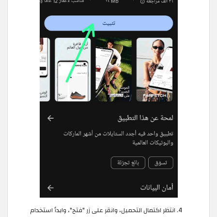
انتظر اكتمال التحميل، وانقر على زر "فتح"، وابدأ استخدام