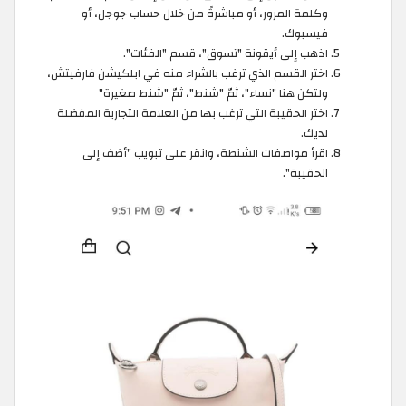
وكلمة المرور، أو مباشرةً من خلال حساب جوجل، أو
فيسبوك.
اذهب إلى أيقونة "تسوق"، قسم "الفئات".
اختر القسم الذي ترغب بالشراء منه في ابلكيشن فارفيتش،
ولتكن هنا "نساء"، ثمّ "شنط"، ثمّ "شنط صغيرة"
اختر الحقيبة التي ترغب بها من العلامة التجارية المفضلة
لديك.
اقرأ مواصفات الشنطة، وانقر على تبويب "أضف إلى
الحقيبة".