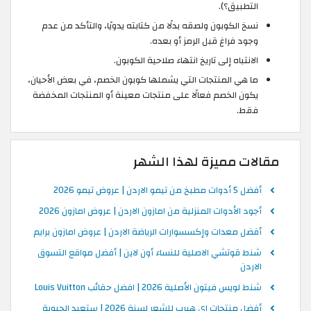
التطبيق؟).
نسخ الكوبون ولصقه بدلًا من كتابته يدويًا، والتأكد من عدم
وجود فراغ قبل الرمز أو بعده.
الانتباه إلى تاريخ انتهاء صلاحية الكوبون.
ما هي المنتجات التي يشملها كوبون الخصم، في بعض الأحيان،
يكون الخصم فعالًا على منتجات معينة أو المنتجات المخفضة
فقط.
مقالات مميزة لهذا الشهر
أفضل 5 أدوات مطبخ من تيمو الاردن | عروض تيمو 2026
أجود الأدوات المنزلية من امازون الاردن | عروض امازون 2026
أفضل معدات وإكسسوارات الرياضة الاردن | عروض امازون برايم
شنط قوتشي الاصلية للنساء أون لاين | أفضل مواقع التسوق
الاردن
شنط لويس فيتون الأصلية 2026 | افضل حقائب Louis Vuitton
أفضل منتجات اي هيرب للشعر لسنة 2026 | ستعيد الحيوية