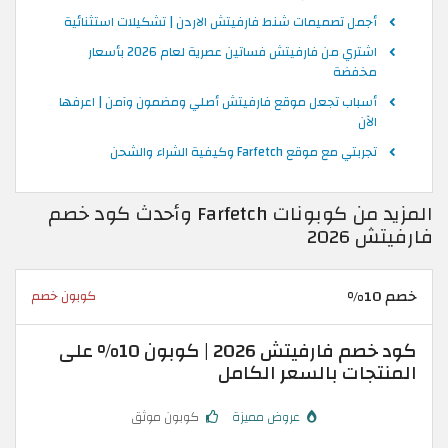
أجمل تصميمات شنط فارفيتش الاردن | تشكيلات استثنائية
اشتري من فارفيتش فساتين عصرية لعام 2026 بأسعار
مخفضة
أسباب تجعل موقع فارفيتش أصلي ومضمون وآمن | اعرفها
الآن
تجربتي مع موقع Farfetch وكيفية الشراء والشحن
المزيد من كوبونات Farfetch وأحدث كود خصم
فارفيتش 2026
خصم 10%
كوبون خصم
كود خصم فارفيتش 2026 | كوبون 10% على
المنتجات بالسعر الكامل
عروض مميزة
كوبون موثق