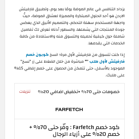
يزداد التنافس في عالم الموضة يومًا بعد يوم، وتطبيق فارفيتش
الاردن هو أحد الحلول المبتكرة والمميزة لعشاق الموضة، حيثُ
واجهة المستخدم سهلة التحكم، والتصميم الأنيق الذي يعكس
جودة المنتجات التي يشملها، والسطور أدناه تعرض لك تفاصيل
شاملة حول كيفية تحميله والتسوق منه والاستفادة من كافة
الخدمات التي يقدمها.
إذا كنت تتسوق من فارفيتش لأول مرة؛ انسخ
كوبون خصم
فارفيتش لأول طلب
"
"
مباشرة من خلال الضغط على زر "نسخ"
الموجود بالأسفل، حتى تتمكن من الحصول على خصم إضافي 15%
على طلبك.
خصومات حتى 70% +تخفيض اضافي 20%
تنزيلات
كود خصم Farfetch : وفّر حتى 70% +
خصم 20% على أزياء الرجال