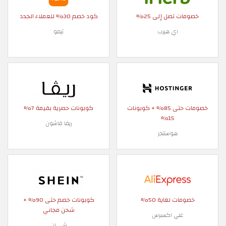
خصومات تصل إلى 25%
كود خصم 30% للعملاء الجدد
اي هيرب
تيمو
خصومات حتى 85% + كوبونات
كوبونات حصرية بقيمة 7%
15%
ريفا فاشون
هوستنجر
خصومات لغاية 50%
كوبونات خصم حتى 90% +
شحن مجاني
علي اكسبرس
شي ان