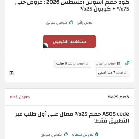
كود خصم اسوس أغسطس 2026 : عروض حتى
75% + كوبون 25%
عرض رائع
كوبون موثق
مشاهدة الكوبون
15
استخدام اليوم
اخر استخدام منذ
6 ساعة
اخر توفير
7 دينار أردني
خصم 25%
كوبون خصم
ASOS code خصم 25% فعال على أول طلب عبر
التطبيق فقط!
عروض مميزة
كوبون موثق