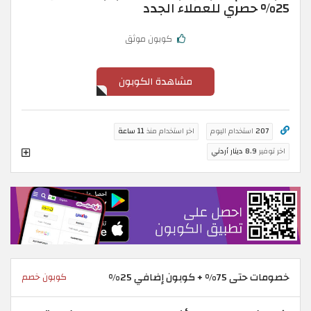
25% حصري للعملاء الجدد
كوبون موثق
مشاهدة الكوبون
207
استخدام اليوم
اخر استخدام منذ
11 ساعة
اخر توفير
8.9 دينار أردني
خصومات حتى 75% + كوبون إضافي 25%
كوبون خصم