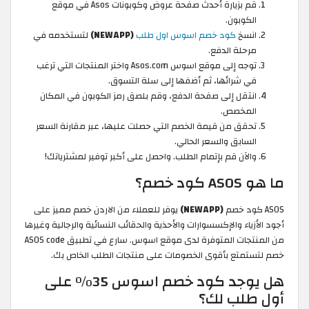
قم بزيارة أحدث صفحة عروض وكوبونات Asos في موقع
الكوبون.
انسخ
كود خصم اسوس اول طلب
(NEWAPP)
لتستخدمه في
مرحلة الدفع.
توجه إلى موقع اسوس Asos.com واختر المنتجات التي ترغب
في شرائها، ثم أضفها إلى سلة التسوق.
انتقل إلى صفحة الدفع، وقم بلصق رمز الكوبون في المكان
المخصص.
تحقق من قيمة الخصم التي حصلت عليها، عبر مقارنة السعر
السابق والسعر الحالي.
والآن قم بإتمام الطلب. واحصل على أكبر توفير لمشترياتك!
ما هو ASOS كود خصم؟
ASOS كود خصم
(NEWAPP)
يوفر للعملاء من الاردن خصم مميز على
أجود الأزياء والإكسسوارات والأحذية والحقائب النسائية والرجالية وغيرها
من المنتجات المتوفرة لدى موقع اسوس. سارع في تطبيق ASOS code
خصم لتستمتع بأقوى الخصومات على منتجات الطلب الخاص بك.
هل يوجد كود خصم اسوس 35% على
أول طلب لك؟