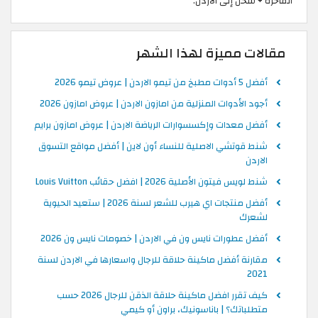
الفاخرة + شحن إلى الأردن.
مقالات مميزة لهذا الشهر
أفضل 5 أدوات مطبخ من تيمو الاردن | عروض تيمو 2026
أجود الأدوات المنزلية من امازون الاردن | عروض امازون 2026
أفضل معدات وإكسسوارات الرياضة الاردن | عروض امازون برايم
شنط قوتشي الاصلية للنساء أون لاين | أفضل مواقع التسوق
الاردن
شنط لويس فيتون الأصلية 2026 | افضل حقائب Louis Vuitton
أفضل منتجات اي هيرب للشعر لسنة 2026 | ستعيد الحيوية
لشعرك
أفضل عطورات نايس ون في الاردن | خصومات نايس ون 2026
مقارنة أفضل ماكينة حلاقة للرجال واسعارها في الاردن لسنة
2021
كيف تقرر افضل ماكينة حلاقة الذقن للرجال 2026 حسب
متطلباتك؟ | باناسونيك، براون أو كيمي