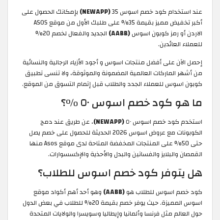
عند استخدام كود خصم اسوس 35
(NEWAPP)
بإمكانك الحصول على
أكبر تخفيض مميز بقيمة 35% على طلبك الأول من موقع ASOS
الاردن أو رمز كوبون اسوس
(AABB)
الجديد والفعال لخصم 20%
للعملاء العائدين.
إحصل الآن على أفضل منتجات اسوس و أجود الأزياء الرجالية والنسائية
من أشهر الماركات العالمية المضمونة والموثوقة، ولا تنسى تطبيق
كوبون اسوس للعملاء الجدد والطلاب قبل إتمام التسوق من الموقع.
ما هو كود خصم اسوس ٥٠ %؟
استخدم كود خصم اسوس ٥٠
(NEWAPP)
، عن طريق عند دمج
الكوبونات مع عروض اسوس 2026 الحديثة للحصول على خصم يصل
حتى 50% على المنتجات المخفضة المتاحة لدى موقع Asos منها
القمصان والبلايز والفساتين والبدل والأحذية والإكسسوارات.
هل يتوفر كود خصم اسوس للطلاب؟
كود خصم اسوس للطلاب هو
(AABB)
وهو أحد أهم أكواد موقع
اسوس المميزة. حيث يوفر خصم بقيمة 20% للطلاب في بعض الدول
حول العالم مثل فرنسا وألمانيا وإيطاليا وسويسرا والولايات المتحدة