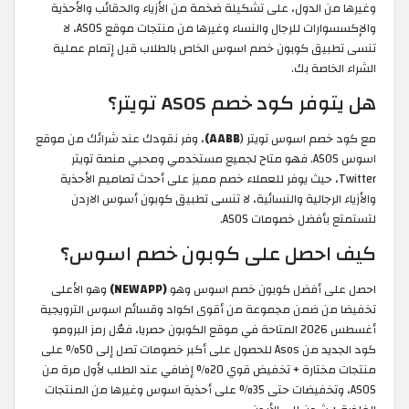
وغيرها من الدول، على تشكيلة ضخمة من الأزياء والحقائب والأحذية
والإكسسوارات للرجال والنساء وغيرها من منتجات موقع ASOS، لا
تنسى تطبيق كوبون خصم اسوس الخاص بالطلاب قبل إتمام عملية
الشراء الخاصة بك.
هل يتوفر كود خصم ASOS تويتر؟
مع كود خصم اسوس تويتر (
AABB)
، وفر نقودك عند شرائك من موقع
اسوس ASOS. فهو متاح لجميع مستخدمي ومحبي منصة تويتر
Twitter، حيث يوفر للعملاء خصم مميز على أحدث تصاميم الأحذية
والأزياء الرجالية والنسائية، لا تنسى تطبيق كوبون أسوس الاردن
لتستمتع بأفضل خصومات ASOS.
كيف احصل على كوبون خصم اسوس؟
احصل على أفضل كوبون خصم اسوس وهو
(NEWAPP)
وهو الأعلى
تخفيضا من ضمن مجموعة من أقوى اكواد وقسائم اسوس الترويجية
أغسطس 2026 المتاحة في موقع الكوبون حصريا، فعّل رمز البرومو
كود الجديد من Asos للحصول على أكبر خصومات تصل إلى 50% على
منتجات مختارة + تخفيض قوي 20% إضافي عند الطلب لأول مرة من
ASOS، وتخفيضات حتى 35% على أحذية اسوس وغيرها من المنتجات