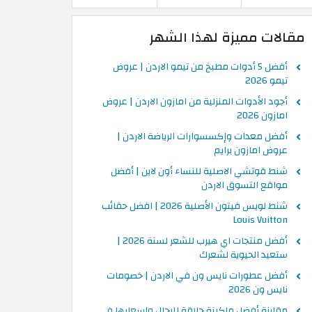
مقالات مميزة لهذا الشهر
أفضل 5 أدوات مطبخ من تيمو الاردن | عروض
تيمو 2026
أجود الأدوات المنزلية من امازون الاردن | عروض
امازون 2026
أفضل معدات وإكسسوارات الرياضة الاردن |
عروض امازون برايم
شنط قوتشي الاصلية للنساء أون لاين | أفضل
مواقع التسوق الاردن
شنط لويس فيتون الأصلية 2026 | افضل حقائب
Louis Vuitton
أفضل منتجات اي هيرب للشعر لسنة 2026 |
ستعيد الحيوية لشعرك
أفضل عطورات نايس ون في الاردن | خصومات
نايس ون 2026
مقارنة أفضل ماكينة حلاقة للرجال واسعارها في