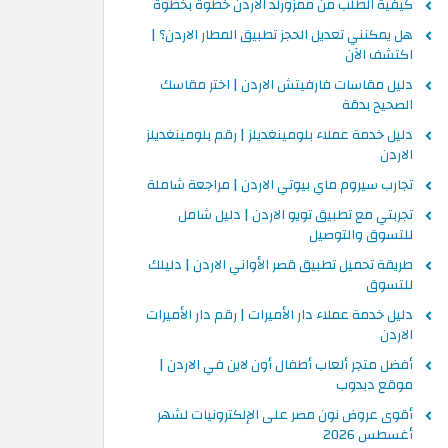
كيفية الطلب من ممزورلد الاردن خطوة بخطوة
هل يمكنني تعديل الحجز تطبيق المطار الاردن؟ |
اكتشف الآن
دليل مقاسات فارفيتش الاردن | اختر مقاسك
الصحيح بدقة
دليل خدمة عملاء بلومينغديلز | رقم بلومينغديلز
الاردن
تجارب سيروم ماي بيوتي الاردن | مراجعة شاملة
تجربتي مع تطبيق تويو الاردن | دليل شامل
للتسوق والتوصيل
طريقة تحميل تطبيق قصر الأواني الاردن | دليلك
للتسوق
دليل خدمة عملاء دار الأميرات | رقم دار الأميرات
الاردن
أفضل متجر ألعاب أطفال أون لاين في الاردن |
موقع دبدوب
أقوى عروض نون مصر على الإلكترونيات لشهر
أغسطس 2026