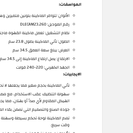
المواصفات:
الألوان: تتوافر الماكينة بلونين متميزين و
رقم الموديل: DLECAM23.260
نظام التشغيل: تعمل ماكينة القهوة ماجني
الطول: تأتي الماكينة بطول 23.8 سم
العرض: يبلغ سعة العمق 34.5 سم
الارتفاع: يصل ارتفاع الماكينة إلى 34.5 سم
الجهد الكهربي: 220-240 فولت
الايجابيات:
تأتي الماكينة بحجم صغير مما يجعلها لا تح
سهولة التنظيف عقب الاستخدام، مع ضما
الهيكل المقاوم لأي صدأ أو بهتان، مما يج
جودة الصنع والتصميم التي تضمن بقاء ال
تضم الماكينة لوحة تحكم بسيطة وسهلة ال
وقت سريع.