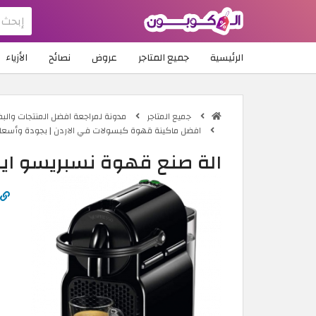
الرئيسية
جميع المتاجر
عروض
نصائح
الأزياء
جميع المتاجر
مدونة لمراجعة افضل المنتجات والبض
افضل ماكينة قهوة كبسولات في الاردن | بجودة وأسعار
الة صنع قهوة نسبريسو اينسيا -BK-NE