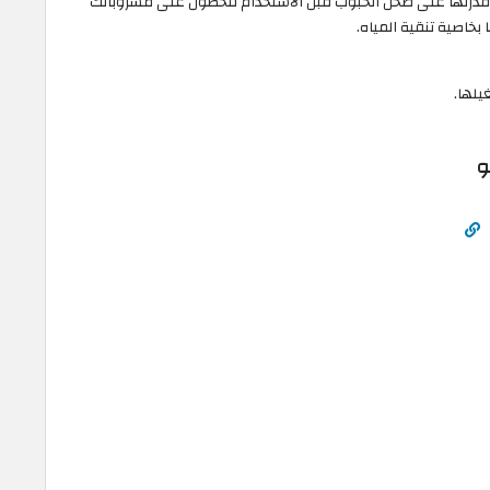
درتها على طحن الحبوب قبل الاستخدام للحصول على مشروباتك
بخاصية تنقية المياه.
يلها.
و