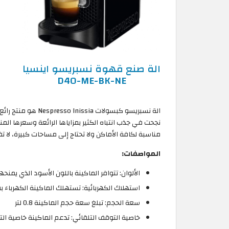
الة صنع قهوة نسبريسو اينسيا
D40-ME-BK-NE
الة نسبريسو كبسولا
نجحت في جذب انتباه الكثير بمزاياها الرائعة وسعرها الم
مناسبة لكافة الأماكن ولا تحتاج إلى مساحات كبيرة، لا ت
المواصفات:
الألوان: تتوافر الماكينة باللون الأسود الذي يمنحه
استهلاك الكهربائية: تستهلك الماكينة الكهرباء بقوة 260
سعة الحجم: تبلغ سعة حجم الماكينة 0.8 لتر
خاصية التوقف التلقائي: تدعم الماكينة خاصية الت