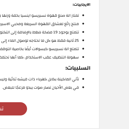
الايجابيات:
تمتاز الة صنع قهوة نسبريسو اينسيا بخفة وزنها
منتج رائع لعشاق القهوة السريعة ومحبي الاسبريس
تتمتع بوجود 19 مضخة ضغط بالإضافة إلى التكنولوجيا نسبريسو الرئيسية.
25 ثانية فقط هو كل ما تحتاجه لوصول الماء إلى درجة الحرارة المناسبة.
تتمتع الة نسبريسو كبسولات أيضًا بخاصية التوقف التلقا
سهولة التنظيف عقب الاستخدام، كما أنها تحتفظ ب
السلبيات:
تأتي الماكينة بكابل كهرباء ذات فيشه ثنائية وليس
في بعض الأحيان تصدر صوت يبدو مزعجًا للبعض.
تس