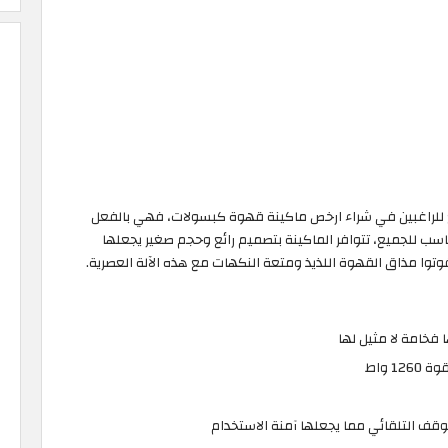
ت Nespresso Inissia هو منتج رائع للراغبين في شراء ارخص ماكينة قهوة كبسولات، فهي بالفعل
ناسب للجميع، تتوافر الماكينة بتصميم رائع وحجم صغير يجعلها
فوتوا مذاق القهوة اللذيذ ومتعة النكهات مع هذه الآلة العصرية.
ا فخامة لا مثيل لها
1 واط
وقف التلقائي مما يجعلها آمنة الاستخدام