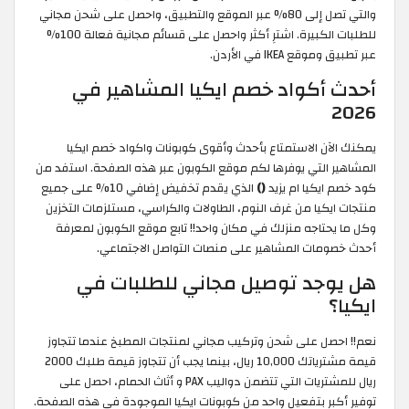
والتي تصل إلى 80% عبر الموقع والتطبيق، واحصل على شحن مجاني
للطلبات الكبيرة. اشترِ أكثر واحصل على قسائم مجانية فعالة 100%
عبر تطبيق وموقع IKEA في الأردن.
أحدث أكواد خصم ايكيا المشاهير في
2026
يمكنك الآن الاستمتاع بأحدث وأقوى كوبونات واكواد خصم ايكيا
المشاهير التي يوفرها لكم موقع الكوبون عبر هذه الصفحة. استفد من
كود خصم ايكيا ام يزيد
()
الذي يقدم تخفيض إضافي 10% على جميع
منتجات ايكيا من غرف النوم، الطاولات والكراسي، مستلزمات التخزين
وكل ما يحتاجه منزلك في مكان واحد!! تابع موقع الكوبون لمعرفة
أحدث خصومات المشاهير على منصات التواصل الاجتماعي.
هل يوجد توصيل مجاني للطلبات في
ايكيا؟
نعم!! احصل على شحن وتركيب مجاني لمنتجات المطبخ عندما تتجاوز
قيمة مشترياتك 10,000 ريال، بينما يجب أن تتجاوز قيمة طلبك 2000
ريال للمشتريات التي تتضمن دواليب PAX و أثاث الحمام، احصل على
توفير أكبر بتفعيل واحد من كوبونات ايكيا الموجودة في هذه الصفحة.