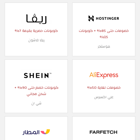
خصومات حتى 85% + كوبونات
كوبونات حصرية بقيمة 7%
15%
ريفا فاشون
هوستنجر
خصومات لغاية 50%
كوبونات خصم حتى 90% +
شحن مجاني
علي اكسبرس
شي ان