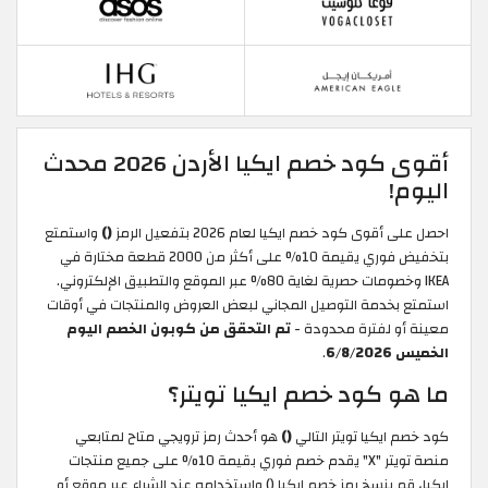
أقوى كود خصم ايكيا الأردن 2026 محدث
اليوم!
احصل على أقوى كود خصم ايكيا لعام 2026 بتفعيل الرمز
()
واستمتع
بتخفيض فوري يقيمة 10% على أكثر من 2000 قطعة مختارة في
IKEA وخصومات حصرية لغاية 80% عبر الموقع والتطبيق الإلكتروني.
استمتع بخدمة التوصيل المجاني لبعض العروض والمنتجات في أوقات
معينة أو لفترة محدودة -
تم التحقق من كوبون الخصم اليوم
الخميس 6/8/2026
.
ما هو كود خصم ايكيا تويتر؟
كود خصم ايكيا تويتر التالي
()
هو أحدث رمز ترويجي متاح لمتابعي
منصة تويتر "X" يقدم خصم فوري بقيمة 10% على جميع منتجات
ايكيا، قم بنسخ رمز خصم ايكيا () واستخدامه عند الشراء عبر موقع أو