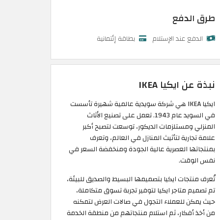
طرق الدفع
الدفع عند الإستلام
بطاقة إئتمانية
نبذة عن ايكيا IKEA
ايكيا IKEA هي شركة سويدية عالمية شهيرة تأسست
في السويد عام 1943. تعمل على تصنيع الأثاث
المنزلي ومستلزمات الديكور، توسعت لتصبح أكبر
علامة تجارية لتأثيث المنازل في العالم، وتعرف
بمنتجاتها العصرية عالية الجودة ومنخفضة السعر في
نفس الوقت.
تُعرف منتجات ايكيا بتصميمها البسيط والصديق للبيئة،
تم تصميم متاجر ايكيا لتوفير تجربة تسوق متكاملة،
حيث يمكن للعملاء التجول في صالات العرض لتمكنه
من أخذ أفكار، ثم استلام منتجاتهم من منطقة الخدمة