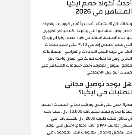
أحدث أكواد خصم ايكيا
المشاهير في 2026
يمكنك الآن الاستمتاع بأحدث وأقوى كوبونات واكواد
خصم ايكيا المشاهير التي يوفرها لكم موقع الكوبون
عبر هذه الصفحة. استفد من كود خصم ايكيا ام يزيد
()
الذي يقدم تخفيض إضافي 10% على جميع منتجات
ايكيا من غرف النوم، الطاولات والكراسي، مستلزمات
التخزين وكل ما يحتاجه منزلك في مكان واحد!! تابع
موقع الكوبون لمعرفة أحدث خصومات المشاهير على
منصات التواصل الاجتماعي.
هل يوجد توصيل مجاني
للطلبات في ايكيا؟
نعم!! احصل على شحن وتركيب مجاني لمنتجات المطبخ
عندما تتجاوز قيمة مشترياتك 10,000 ريال، بينما يجب
أن تتجاوز قيمة طلبك 2000 ريال للمشتريات التي
تتضمن دواليب PAX و أثاث الحمام، احصل على توفير
أكبر بتفعيل واحد من كوبونات ايكيا الموجودة في