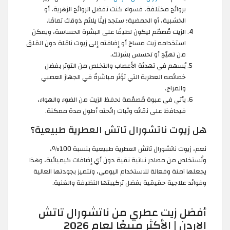
بروائح مختلفة، فسواء كنت تفضل الروائح الزهرية، أو
الخشبية، أو الحمضية؛ ستجد زيتًا يلائم ذوقك تمامًا.
الزيت مُصمّم ليكون لطيفًا على البشرة الحساسة، ويمكن
استخدامه زيت مساج أو إضافته إلى زيوت ناقلة دون القلق
من تهيّج أو تحسس بشرتك.
يُسهم في تهدئة الأعصاب والتخلص من التوتر بفضل
خصائصه العطرية التي تؤثر مباشرةً في الجهاز العصبي
والمزاج.
يأتي في عبوة مُصمّمة لحفظ الزيت من الضوء والهواء،
فيحافظ على نقائه وثبات رائحته أطول مدة ممكنة.
هل زيوت ناتشورال تاتش العطرية طبيعية؟
نعم، زيوت ناتشورال تاتش العطرية طبيعية بنسبة 100٪،
وتُستخلص من مصادر نباتية نقية دون أي إضافات كيميائية، وهذا
يجعلها آمنة وفعالة للاستخدام اليومي، وتتميز بجودتها العالية
وفوائد علاجية حقيقية بفضل تركيبتها النظيفة والغنية.
أفضل زيت عطري من ناتشورال تاتش
الاردن | الأكثر مبيعًا لعام 2026