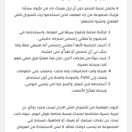
لا تكتمل تجربة المنتج دون أن ترى بعينك آراء من جرّبوه سابقًا؛
فإليك مجموعة من آراء العملاء الذين استخدموا زيت ناتشورال تاتش
العطري ونشروا تجاربهم:
الرائحة فخمة وتفوح سريعًا في الغرفة، واستخدمته في
الديفيوزر وأعطاني إحساس استرخاء حقيقي.
أحببت التركيبة لأنها أعطتني إحساس أنه طبيعي فعلًا وما
سبّب لي أي تحسس أو تهيُّج على البشرة.
جربت زيوتًا من ماركات أخرى، لكن هذا فعليًا فرق معي فهو
ثابت وريحته مميزة.
طلبته وقت التخفيضات وما ندمت، وحصلت على خصومات
وصلت إلى 50%، والجودة واضحة من أول استخدام.
أستخدمه قبل النوم، وأصبح جزءًا من روتيني اليومي،
وريحته تهدّئ الأعصاب.
الزيوت العطرية من ناتشورال تاتش الاردن ليست مجرد روائح، بل
تجربة حسية متكاملة تمنحك لمسة فخامة طوال اليوم، سواء كنت
تبحث عن نفحات شرقية، أو زهرية، أو فاكهية، فستجد في
المجموعة ما يناسب ذوقك تمامًا. لا تنسَ الاستفادة من العروض