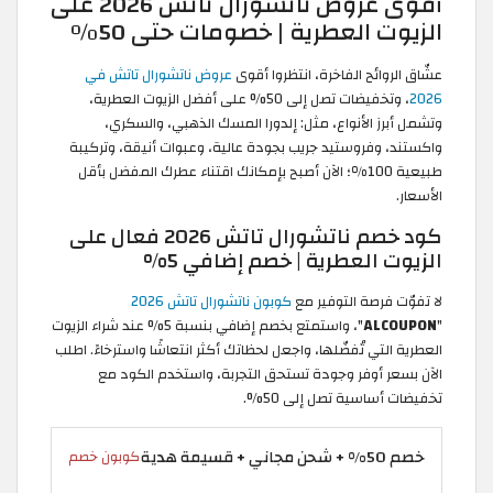
أقوى عروض ناتشورال تاتش 2026 على
الزيوت العطرية | خصومات حتى 50%
عشّاق الروائح الفاخرة، انتظروا أقوى
عروض ناتشورال تاتش في
2026
، وتخفيضات تصل إلى 50% على أفضل الزيوت العطرية،
وتشمل أبرز الأنواع، مثل: إلدورا المسك الذهبي، والسكري،
واكستند، وفروستيد جريب بجودة عالية، وعبوات أنيقة، وتركيبة
طبيعية 100٪؛ الآن أصبح بإمكانك اقتناء عطرك المفضل بأقل
الأسعار.
كود خصم ناتشورال تاتش 2026 فعال على
الزيوت العطرية | خصم إضافي 5%
لا تفوّت فرصة التوفير مع
كوبون ناتشورال تاتش 2026
"
ALCOUPON
"، واستمتع بخصم إضافي بنسبة 5% عند شراء الزيوت
العطرية التي تُفضّلها، واجعل لحظاتك أكثر انتعاشًا واسترخاءً. اطلب
الآن بسعر أوفر وجودة تستحق التجربة، واستخدم الكود مع
تخفيضات أساسية تصل إلى 50%.
خصم 50% + شحن مجاني + قسيمة هدية
كوبون خصم