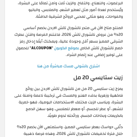
البرغموت، والنعناع، والتفاح. والزيت ثابت وآمن تمامًا على البشرة،
ويُستخدم لعدة أمور مثل تعطير الشعر، والملابس، والبانيو
والفواحات، وهو مثالي لمحبي الروائح الشرقية الدافئة.
المنتج متاح الآن في متجر ناتشورال تاتش الاردن بخصم أساسي
20٪ من عروض ناتشورال تاتش 2026. فاغتنم الفرصة واقتنِ عطرك
الشرقي المميز بسعر أقل وجودة عالية، ويمكنك أيضًا إدخال رمز
خصم ناتشورال تاتش الخاص
بموقع الكوبون
"
ALCOUPON
" للحصول
على توفير إضافي عند إتمام الشراء.
اشتري باتشولي مسك مباشرةً من هنا
زيت ستايسي 20 مل
يمزج زيت ستايسي 20 مل من ناتشورال تاتش الاردن بين روائح
فاكهية وزهرية بدفء العنبر والمسك في تركيبة ناعمة وآمنة على
البشرة، ويناسب الزيت مختلف الاستخدامات اليومية، فهو خمرية
للشعر، أو عطر للجسم، أو معطر للملابس، وهو سهل الدمج
بالكريمات وبخاخات الجسم، ورائحته تدوم طويلًا.
دلّلي حواسك بعطر ستايسي المميز، واستمتعي الآن بخصم 20٪
خلال فترة تخفيضات ناتشورال تاتش 2026، وهذه فرصة ذهبية