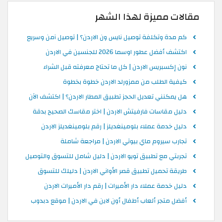
مقالات مميزة لهذا الشهر
كم مدة وتكلفة توصيل نايس ون الاردن؟ | توصيل آمن وسريع
اكتشف أفضل عطور اوسما 2026 للجنسين في الاردن
نون إكسبريس الاردن | كل ما تحتاج معرفته قبل الشراء
كيفية الطلب من ممزورلد الاردن خطوة بخطوة
هل يمكنني تعديل الحجز تطبيق المطار الاردن؟ | اكتشف الآن
دليل مقاسات فارفيتش الاردن | اختر مقاسك الصحيح بدقة
دليل خدمة عملاء بلومينغديلز | رقم بلومينغديلز الاردن
تجارب سيروم ماي بيوتي الاردن | مراجعة شاملة
تجربتي مع تطبيق تويو الاردن | دليل شامل للتسوق والتوصيل
طريقة تحميل تطبيق قصر الأواني الاردن | دليلك للتسوق
دليل خدمة عملاء دار الأميرات | رقم دار الأميرات الاردن
أفضل متجر ألعاب أطفال أون لاين في الاردن | موقع دبدوب