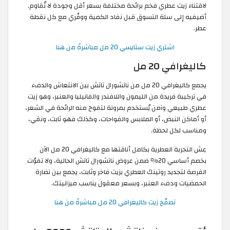
لاقتناء زيت عطري فخم برائحة مختلفة بسعر أقل وجودة لا تُقاوم.
أضيفيه إلى سلة التسوق قبل نفاد الكمية ووفّري مع كل نقطة
عطر.
اشتري زيت ستايسي 20 مل مباشرةً من هنا
كاليغرافي 20 مل
يجمع كاليغرافي 20 مل من ناتشورال تاتش بين الانتعاش والدفء
في تركيبة فريدة من الليمون واللافندر والفانيليا والعنبر، وهو زيت
عطري طبيعي وآمن يُستخدم بمرونة لتفوح منه الرائحة في الشعر،
أو أماكن النبض، أو الملابس والفواحات، وكذلك فهو ثابت، ونقي،
ومناسب لكل لحظة.
عِش التجربة العطرية بكامل أناقتها مع كاليغرافي 20 مل الآن
بخصم أساسي 20٪ ضمن عروض ناتشورال تاتش الحالية، ولا تفوّت
الفرصة لتجديد روتينك العطري بزيت فاخر وثابت، يجمع بين نضارة
الحمضيات ودفء العنبر، وبسعر معقول يناسب ميزانيتك.
تصفّح زيت كاليغرافي 20 مل مباشرةً من هنا