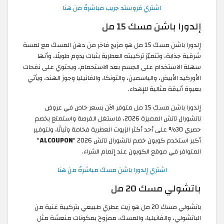
اشتري فروستد جريب مباشرةً من هنا
إلدورا باشن مسك 15 مل
إلدورا باشن مسك 15 مل هو مزيج فاخر من دهن المسك مع لمسة
شرقية جذابة، وتتميّز تركيبته العطرية بثبات يدوم طويلًا، وأنها
سهلة الاستخدام على الجسم بعد الاستحمام، ويحتوي على نفحات
الأوركيد الأبيض، والياسمين، والتونكا، والفانيليا وجوز الهند، ويأتي
بعبوة أنيقة مثالية للإهداء.
إلدورا باشن مسك 15 مل متوفر الآن بسعر خاص في عروض
ناتشورال تاتش المميزة 2026، فاستغل الفرصة واستمتع بخصم
حصري 30% على أحد أكثر الزيوت العطرية فخامة وثباتًا، ولتوفير
أكبر استخدم كوبون خصم ناتشورال تاتش 2026 "
ALCOUPON
"
المتوافر في موقع الكوبون عند إتمام الشراء.
اشتري إلدورا باشن مسك مباشرةً من هنا
باتشولي مسك 20 مل
باتشولي مسك 20 مل هو زيت عطري طبيعي بتركيبة غنية من
الباتشولي، والفانيليا، والمسك، ممزوج بمكونات منعشة مثل