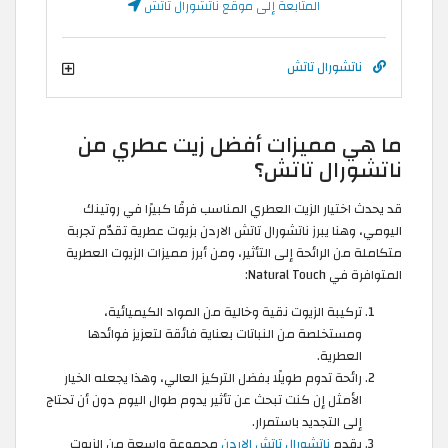
المتابعة إلى موقع ناتشورال تاتش
ناتشورال تاتش
ما هي مميزات أفضل زيت عطري من
ناتشورال تاتش؟
قد يحدث اختيار الزيت العطري المناسب فرقًا كبيرًا في روتينك
اليومي، وهنا يبرز ناتشورال تاتش الاردن بزيوت عطرية تقدّم تجربة
متكاملة من الرائحة إلى التأثير، ومن أبرز مميزات الزيوت العطرية
المتوافرة في Natural Touch:
تركيبة الزيوت نقية وخالية من المواد الكيميائية،
ومستخلصة من النباتات بعناية فائقة لتعزيز فوائدها
العطرية.
رائحة تدوم طويلًا بفضل التركيز العالي، وهذا يجعله الخيار
الأمثل إن كنت تبحث عن تأثير يدوم طوال اليوم دون أن تحتاج
إلى التجديد باستمرار.
يقدم
ناتشورال تاتش الاردن
مجموعة واسعة من الزيوت