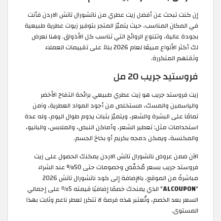
إن كنت تبحث عن أفضل زيت عطري من ناتشورال تاتش الاردن فأنت
في المكان المناسب، حيث يتميّز المتجر بتوفير زيوت عطرية طبيعية
بجودة عالية، وتتنوع الروائح التي تناسب كل الأذواق. وهنا نعرض
لك أكثر الأنواع مبيعًا لعام 2026 بناءً على تقييمات العملاء
وثقتهم المتكررة.
فروستيد جريب 20 مل
زيت فروستد جريب هو زيت عطري طبيعي برائحة التفاح الأخضر
والياسمين والمسك، مستخلص من أجود المواد العطرية، وآمن
تمامًا على البشرة والشعر، ويتميّز بثبات يدوم طوال اليوم، وله عدة
استخدامات مثل: تعطير الشعر، وأماكن النبض، والملابس، والبانيو،
والمكنسة، ويمكن دمجه بكريم أو بخاخ الجسم.
الآن ضمن عروض ناتشورال تاتش الاردن يمكنك الحصول على زيت
فروستد جريب بسعر مُخفّض وخصومات حتى 50% عند الشراء
مباشرةً من الموقع، بالإضافة إلى كود ناتشورال تاتش 2026
"
ALCOUPON
" الذي يمنحك خصمًا إضافيًا قيمته 5٪ على إجمالي
السعر بعد الخصم، وتُعتبر هذه فرصة لا تتكرر لعطر ناعم وثابت بهذا
المستوى.