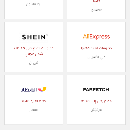
15%
ريفا فاشون
هوستنجر
خصومات لغاية 50%
كوبونات خصم حتى 90% +
شحن مجاني
علي اكسبرس
شي ان
خصم يصل إلى 70%
خصم لغاية 10%
فارفيتش
المطار