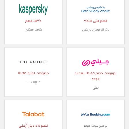
خصم حتى 10%
10٪ خصم
باث اند بودي وركس
كاسبر سكاي
كوبونات خصم 30% للعملاء
خصومات لغاية 70%
الجدد
ذا اوت نت
جيني
خصم 2.5 دينار أردني
بوكينج دوت كوم