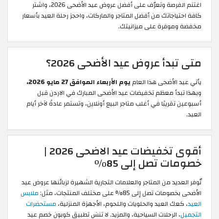
اغتنم الفرصة وتعرّف على أفضل عروض عيد الأضحى 2026، واشتر
كافة احتياجاتك من أفضل المتاجر والماركات، واحجز رحلة العيد بأسعار
مخفضة وموفرة على ميزانيتك.
متى تبدأ عروض عيد الأضحى 2026؟
يأتي
عيد الأضحى هذا العام
يوم الأربعاء الموافق 27 مايو 2026،
وبهذا تبدأ معظم تخفيضات عيد الأضحى المبارك في الاردن قبل
أسبوعين تقريبًا في أغلب متاجر البيع أونلاين، وتستمر عادةً لآخر أيام
العيد.
أقوى تخفيضات عيد الاضحى 2026 |
خصومات تصل إلى 85%
تٌوفر العديد من المتاجر والعلامات التجارية الشهيرة لزبائنها عروض عيد
الأضحى بخصومات تصل إلى 85% على مختلف المنتجات، مثل:
ملابس
العيد
، كعك العيد والحلويات واللحوم، الأجهزة المنزلية،
مستحضرات
التجميل
، الرحلات السياحية، والمزيد. لا تنسَ تطبيق كوبون خصم عيد