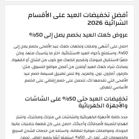
أفضل تخفيضات العيد على الأقسام
الشرائية 2026
عروض كعك العيد بخصم يصل إلى 50%
احصل على أشهى وصفات ونكهات كعك عيد الأضحى بخصم يصل إلى
50%، واستمتع بأجواء العيد الاستثنائية. اختر ما يناسبك منها، وكن
جاهزًا لاستقبال ضيوفك وتقديم الكعك مع كوب من الشاي أو القهوة.
يمكنك شراء كعك العيد أونلاين من أفضل مواقع التسوق، مثل:
كارفور، أمازون، نون، والمزيد، ولا تنسَ تطبيق قسيمة خصم عيد
الأضحى التي نقدمها لك، لتحصل على خصم إضافي على الخصم
الأساسي للعرض.
تخفيضات العيد حتى 50% على الشاشات
والأجهزة الكهربائية
جدد كافة الأجهزة الكهربائية والشاشات في منزلك ومكتبك، واشتر
الهدايا الثمينة لأصدقائك وأحبائك. احصل على كل قطعة بتقنيات عالية
الجودة، ومواصفات موفرة للطاقة، واستفد من خدمات الشحن السريع
والخصومات التي تصل إلى 50%. استمتع أيضًا بخصم إضافي تحصل