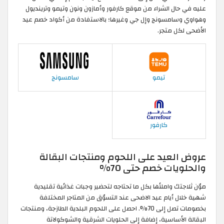
عليه في حال الشراء من موقع كارفور وأمازون ونون وتيمو وترينديول
وهواوي وسامسونج وإل جي وغيرها؛ بالاستفادة من أكواد خصم عيد
الأضحى لكل متجر.
تيمو
سامسونج
كارفور
عروض العيد على اللحوم ومنتجات البقالة
والحلويات خصم حتى 70%
موّن ثلاجتك واملأها بكل ما تحتاجه لتحضير وجبات غذائية تقليدية
شهية خلال أيام عيد الاضحى عند التسوّق من المتاجر المختلفة
بخصومات تصل إلى 70%. احصل على اللحوم البلدية الطازجة، ومنتجات
البقالة الأساسية، إضافة إلى الحلويات الشرقية والشوكولاتة