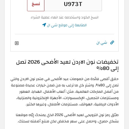
نسخ
انسخ الكود واستخدمه عند انهاء عملية الشراء
المتابعة إلى موقع شي ان
شي ان
تخفيضات نون الاردن لعيد الأضحى 2026 تصل
إلى 80%
حقق أقصى فائدة من خصومات عيد الأضحى في متجر نون الاردن والتي
تصل إلى 80%، واشترِ كل ما ترغب به من ضمن خيارات عديدة مصنوعة
من أفضل الماركات العالمية، مثل: ألعاب الأطفال، الهدايا، العطور
ومستلزمات التجميل، الإكسسوارات، الأجهزة الإلكترونية والمنزلية،
الأدوات الرياضية، الهواتف، مستلزمات الأطفال، وغيرها الكثير.
طبّق رمز نون الترويجي لعيد الأضحى 2026
الذي يمنحك إيّاه موقعنا
بشكل حصري، واحصل على سعر مخفض لكل منتج أضفته لسلتك.