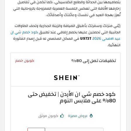
بتصاميمها بين الحداثة والطابع الكلاسيكي، كما تكمن في تفاصيل
زخارفها الأناقة التي تعكس اللمسة العصرية الممزوجة بالروحانية التي
تُعزز بهجة العيد في نفسك وعائلتك وأصدقائك.
زيّني منزلك وسفرتك بأطباق الضيافة والزينة الجدارية وتحف الطاولات
الجانبية التي تحصلين عليها بخصم إضافي عند تطبيق
كود خصم شي ان
عيد الاضحى 2026
U973T
في المكان المخصص له قبل إصدار الفاتورة
النهائية.
تخفيضات تصل إلى 80%
كوبون خصم
كود خصم شي ان الأردن | تخفيض حتى
80% على ملابس النوم
عروض مميزة
كوبون موثق