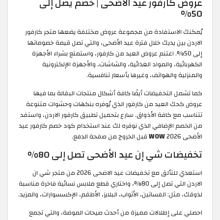
عروض كارفور عيد الأضحى | خصم يصل إلى
50%
يُمكنك الاستفادة من مجموعة عروض مختلفة يضعها متجر كارفور
الاردن بين يديك خلال فترة عيد الأضحى، والتي تصل قيمة خصوماتها
إلى 50%. اغتنم عروض العيد من كارفور، واستمتع بشراء الأجهزة
الكهربائية، والمواد الغذائية، والشاشات، والأجهزة الإلكترونية
والمنزلية والهواتف، وغيرها بأسعار تنافسية.
كما تشمل التخفيضات أيضًا كافة أشكال منتجات البقالة بما فيها
عروض كحك العيد من كارفور الذي يُوفره بنكهات وحشوات متنوعة
تتناسب مع كافة الأذواق. سارع بتحميل تطبيق كارفور الاردن، واستفد
من الخصم الإضافي الذي نوفره لك عند استخدام كود خصم كارفور عيد
الأضحى 2026
WOW
قبل الخروج من صفحة الدفع.
تخفيضات شي إن عيد الأضحى تصل إلى 80%
استعدي للتألق مع تخفيضات عيد الاضحى 2026 من متجر شي ان
الاردن التي تصل إلى 80%، واختاري قطع ملابس نسائية فاخرة مناسبة
لذوقك، مثل: الفساتين، الأثواب، البلايز، الأطقم، الإكسسوارات، والمزيد.
احصلي على إطلالات مميزة من أحدث صيحات الموضة، والتي تجمع