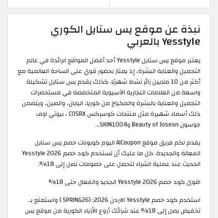
نبذة عن موقع يس ستايل الكوري
Yesstyle بالعربي
يعتبر موقع يس ستايل Yesstyle أحد أفضل المواقع الرائدة في عالم
التجميل والعناية البشرة، إذ يمتاز بحضور قوي على الساحة العالمية مع
أكثر من 10 ملايين زائر نشط شهريًا. كذلك يقدم يس ستايل تشكيلة
واسعة من العلامات التجارية الآسيوية المتخصصة في مستحضرات
التجميل والعناية بالبشرة والمكياج من كوريا، اليابان، والصين، ويتضمن
ذلك أسماء شهيرة مثل منتجات كوسركس COSRX ، بيوتي اوف
جوسون Beauty of Joseon وSKIN1004...
يقدم لكم فريق موقع AlCoupon اليوم كوبونات خصم يس ستايل
الفعالة والجديدة. كل ما عليك أن تستخدم كود خصم Yesstyle 2026
الحديث عند عملية الشراء لتحصل على خصومات تصل إلى 18%.
اقوى كود خصم Yesstyle 2026 الجديد والفعال حتى 18%
استخدم كود خصم Yesstyle الاردن 2026: (SPRING26 ) واستمتع بـ
تخفيض يصل إلى 18% عند شرائك أروع الأزياء الكورية من موقع يس