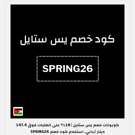
كوبونات خصم يس ستايل | 18% على الطلبات فوق 147.4
دينار أردني, استخدم كود خصم SPRING26