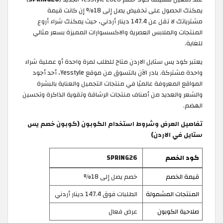
يمكنك الحصول على تخفيض يصل إلى 18% إن كانت قيمة
مشترياتك لا تقل عن 147.4 دينار أردني، حيث يمكنك شراء أروع
المنتجات والملابس العصرية والاكسسوارات المميزة بسعر مثالي
للغاية.
يعتبر كود يس ستايل الاردن متاح للطلب لمرة واحدة أو عملية شراء
واحدة مشتركة. بادر الآن بالتسوق من موقع Yesstyle، أحد أجود
المواقع المعروفة عالميًا في منتجات التجميل والعناية بالبشرة
والشعر والعديد من أصناف منتجات الرشاقة وتقوية الذاكرة وتحسين
الهضم. ​
تفاصيل العرض وشروط استخدام الكوبون (كوبون خصم يس
ستايل في الاردن)
كود الخصم
SPRING26
قيمة الخصم
خصم يصل إلى 18%
المنتجات المشمولة
الطلبات فوق 147.4 دينار أردني
صلاحية الكوبون
عرض فعال