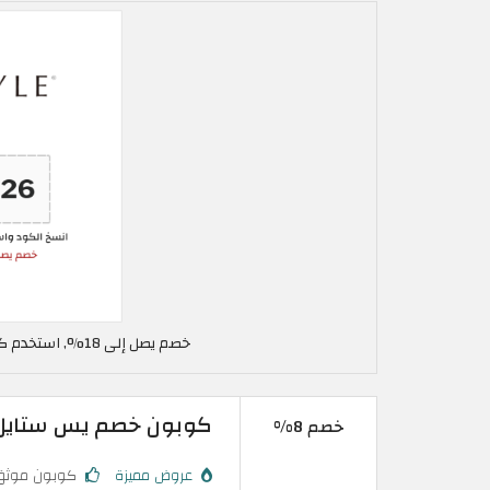
خصم يصل إلى 18%, استخدم كود خصم يس ستايل في الاردن SPRING26
كوبون خصم يس ستايل | 8% على الطلبات فوق 56.2 دينار 
خصم 8%
عروض مميزة
كوبون موثق