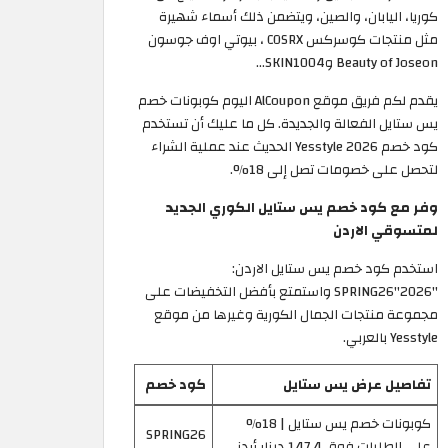
كوريا، اليابان، والصين، ويتضمن ذلك أسماء شهيرة
مثل منتجات كوسركس COSRX ، بيوتي اوف جوسون
Beauty of Joseon وSKIN1004...
يقدم لكم فريق موقع AlCoupon اليوم كوبونات خصم
يس ستايل الفعالة والجديدة. كل ما عليك أن تستخدم
كود خصم Yesstyle 2026 الحديث عند عملية الشراء
لتحصل على خصومات تصل إلى 18%.
وفر مع كود خصم يس ستايل الكوري الجديد
لمتسوقي الاردن
استخدم كود خصم يس ستايل الاردن:
"SPRING26"2026 واستمتع بأفضل التخفيضات على
مجموعة منتجات الجمال الكورية وغيرها من موقع
Yesstyle بالعربي.
تفاصيل عرض يس ستايل
كود خصم
كوبونات خصم يس ستايل | 18%
SPRING26
على الطلبات فوق 147.4 دينار أردني