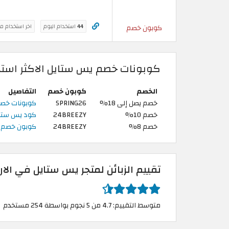
44
استخدام اليوم
اخر استخدام م
كوبون خصم
كوبونات خصم يس ستايل الاكثر استخ
الخصم
كوبون خصم
التفاصيل
خصم يصل إلى 18%
SPRING26
كوبونات خصم يس ستايل | 18% ع
خصم 10%
24BREEZY
كود يس ستايل Yesstyle 2026 الجديد
خصم 8%
24BREEZY
كوبون خصم يس ستايل | 8% على 
تقييم الزبائن لمتجر يس ستايل في الار
متوسط التقييم: 4.7 من 5 نجوم بواسطة 254 مستخدم