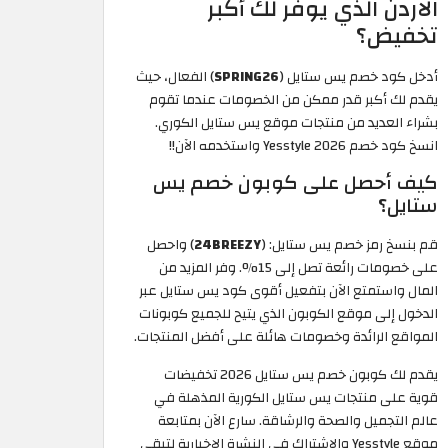
الاردن الذي يوفر لك أكبر
تخفيض؟
أدخل كود خصم يس ستايل (
SPRING26
) الفعال، حيث
يقدم لك أكبر قدر ممكن من الخصومات عندما تقوم
بشراء العديد من منتجات موقع يس ستايل الكوري.
انسخ كود خصم Yesstyle 2026 واستخدمه الآن!!
كيف أحصل على كوبون خصم يس
ستايل؟
قم بنسخ رمز خصم يس ستايل: (
24BREEZY
) واحصل
على خصومات رائعة تصل إلى 15%. وفر المزيد من
المال واستمتع الآن بتفعيل أقوى كود يس ستايل عبر
الدخول إلى موقع الكوبون الذي يتيح للجميع كوبونات
المواقع الرائدة وخصومات هائلة على أفضل المنتجات.
يقدم لك كوبون خصم يس ستايل 2026 تخفيضات
قوية على منتجات يس ستايل الكورية المذهلة في
عالم التجميل والصحة والرشاقة. سارع الآن بمتابعة
موقع Yesstyle والاشتراك في النشرة الإخبارية لتبقى