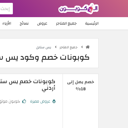
الرئيسية
جميع المتاجر
عروض
نصائح
الأزياء
جميع المتاجر
يس ستايل
كوبونات خصم وكود يس ستايل esstyle 2026
خصم يصل إلى
أردني
18%
عروض مميزة
كوبون موثق