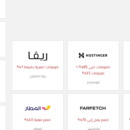
خصومات حتى 85% +
كوبونات حصرية بقيمة 7%
كوبونات 15%
ريفا فاشون
هوستنجر
 90%
خصم يصل إلى 70%
خصم لغاية 10%
فارفيتش
المطار