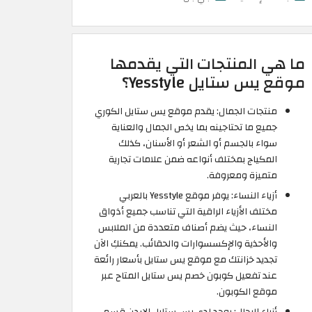
ما هي المنتجات التي يقدمها
موقع يس ستايل Yesstyle؟
منتجات الجمال: يقدم موقع يس ستايل الكوري
جميع ما تحتاجينه بما يخص الجمال والعناية
سواء بالجسم أو الشعر أو الأسنان، كذلك
المكياج بمختلف أنواعه ضمن علامات تجارية
متميزة ومعروفة.
أزياء النساء: يوفر موقع Yesstyle بالعربي
مختلف الأزياء الراقية التي تناسب جميع أذواق
النساء، حيث يضم أصناف متعددة من الملابس
والأحذية والإكسسوارات والحقائب. يمكنكِ الآن
تجديد خزانتك مع موقع يس ستايل بأسعار رائعة
عند تفعيل كوبون خصم يس ستايل المتاح عبر
موقع الكوبون.
أزياء الرجال: يوجد لدى يس ستايل الاردن قسم