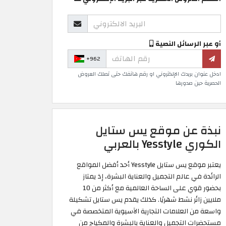
أو عبر الرسائل النصية
+962
ادخل عنوان بريدك الإلكتروني او رقم هاتفك حتى تصلك العروض
الحصرية حين صدورها
نبذة عن موقع يس ستايل
الكوري Yesstyle بالعربي
يعتبر موقع يس ستايل Yesstyle أحد أفضل المواقع
الرائدة في عالم التجميل والعناية البشرة، إذ يمتاز
بحضور قوي على الساحة العالمية مع أكثر من 10
ملايين زائر نشط شهريًا. كذلك يقدم يس ستايل تشكيلة
واسعة من العلامات التجارية الآسيوية المتخصصة في
مستحضرات التجميل والعناية بالبشرة والمكياج من