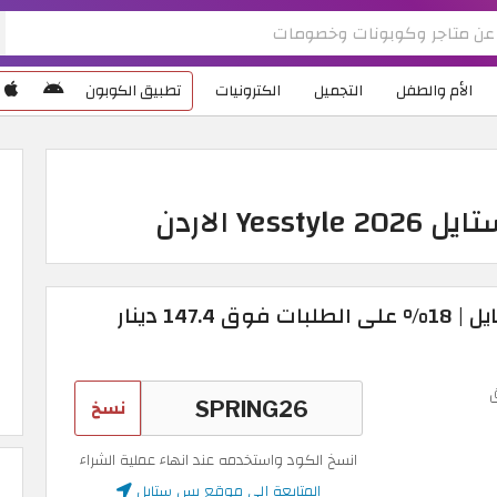
الأم والطفل
التجميل
الكترونيات
تطبيق الكوبون
Y الاردن
كوبونات خصم يس ستايل | 18% على الطلبات فوق 147.4 دينار
نسخ
انسخ الكود واستخدمه عند انهاء عملية الشراء
المتابعة إلى موقع يس ستايل