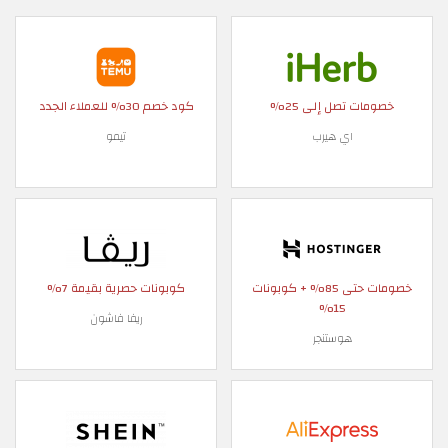
خصومات تصل إلى 25%
كود خصم 30% للعملاء الجدد
اي هيرب
تيمو
خصومات حتى 85% + كوبونات
كوبونات حصرية بقيمة 7%
15%
ريفا فاشون
هوستنجر