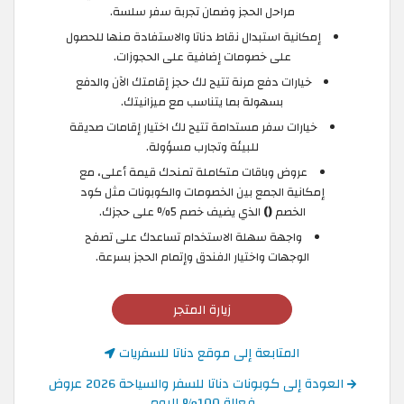
مراحل الحجز وضمان تجربة سفر سلسة.
إمكانية استبدال نقاط دناتا والاستفادة منها للحصول
على خصومات إضافية على الحجوزات.
خيارات دفع مرنة تتيح لك حجز إقامتك الآن والدفع
بسهولة بما يتناسب مع ميزانيتك.
خيارات سفر مستدامة تتيح لك اختيار إقامات صديقة
للبيئة وتجارب مسؤولة.
عروض وباقات متكاملة تمنحك قيمة أعلى، مع
إمكانية الجمع بين الخصومات والكوبونات مثل كود
الخصم
()
الذي يضيف خصم 5% على حجزك.
واجهة سهلة الاستخدام تساعدك على تصفح
الوجهات واختيار الفندق وإتمام الحجز بسرعة.
زيارة المتجر
المتابعة إلى موقع دناتا للسفريات
العودة إلى كوبونات دناتا للسفر والسياحة 2026 عروض
فعالة 100% اليوم