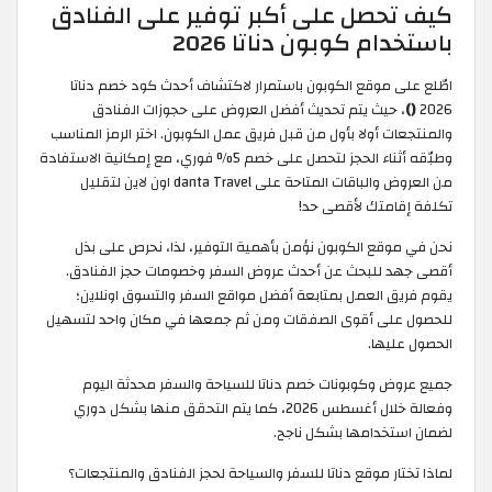
كيف تحصل على أكبر توفير على الفنادق
باستخدام كوبون دناتا 2026
اطّلع على موقع الكوبون باستمرار لاكتشاف أحدث كود خصم دناتا
2026
()
، حيث يتم تحديث أفضل العروض على حجوزات الفنادق
والمنتجعات أولا بأول من قبل فريق عمل الكوبون. اختر الرمز المناسب
وطبّقه أثناء الحجز لتحصل على خصم 5% فوري، مع إمكانية الاستفادة
من العروض والباقات المتاحة على danta Travel اون لاين لتقليل
تكلفة إقامتك لأقصى حد!
نحن في موقع الكوبون نؤمن بأهمية التوفير، لذا، نحرص على بذل
أقصى جهد للبحث عن أحدث عروض السفر وخصومات حجز الفنادق.
يقوم فريق العمل بمتابعة أفضل مواقع السفر والتسوق اونلاين؛
للحصول على أقوى الصفقات ومن ثم جمعها في مكان واحد لتسهيل
الحصول عليها.
جميع عروض وكوبونات خصم دناتا للسياحة والسفر محدثة اليوم
وفعالة خلال أغسطس 2026، كما يتم التحقق منها بشكل دوري
لضمان استخدامها بشكل ناجح.
لماذا تختار موقع دناتا للسفر والسياحة لحجز الفنادق والمنتجعات؟