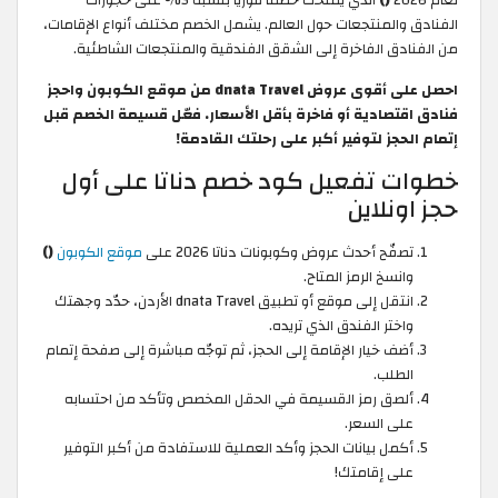
لعام 2026
()
الذي يمنحك خصمًا فوريًا بنسبة 5% على حجوزات
الفنادق والمنتجعات حول العالم. يشمل الخصم مختلف أنواع الإقامات،
من الفنادق الفاخرة إلى الشقق الفندقية والمنتجعات الشاطئية.
احصل على أقوى عروض dnata Travel من موقع الكوبون واحجز
فنادق اقتصادية أو فاخرة بأقل الأسعار. فعّل قسيمة الخصم قبل
إتمام الحجز لتوفير أكبر على رحلتك القادمة!
خطوات تفعيل كود خصم دناتا على أول
حجز اونلاين
تصفّح أحدث عروض وكوبونات دناتا 2026 على
موقع الكوبون
()
وانسخ الرمز المتاح.
انتقل إلى موقع أو تطبيق dnata Travel الأردن، حدّد وجهتك
واختر الفندق الذي تريده.
أضف خيار الإقامة إلى الحجز، ثم توجّه مباشرة إلى صفحة إتمام
الطلب.
ألصق رمز القسيمة في الحقل المخصص وتأكد من احتسابه
على السعر.
أكمل بيانات الحجز وأكد العملية للاستفادة من أكبر التوفير
على إقامتك!