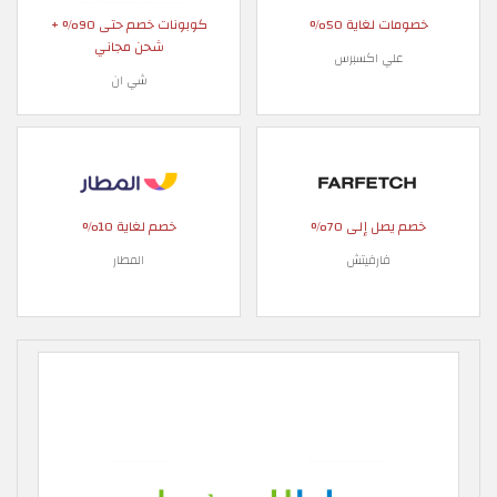
خصومات لغاية 50%
كوبونات خصم حتى 90% +
شحن مجاني
علي اكسبرس
شي ان
خصم يصل إلى 70%
خصم لغاية 10%
فارفيتش
المطار