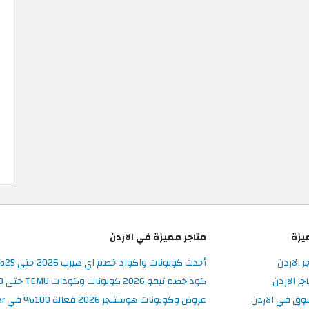
يزة
متاجر مميزة في الاردن
ر الاردن
أحدث كوبونات واكواد خصم اي هيرب 2026 حتى 25% في iHerb الأردن
ر الاردن
كود خصم تيمو 2026 كوبونات وكودات TEMU حتى 90% على الطلبات
وق في الاردن
عروض وكوبونات هوستنجر 2026 فعالة 100% في Hostinger الأردن