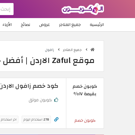
الرئيسية
جميع المتاجر
عروض
نصائح
الأزياء
جميع المتاجر
زافول
موقع Zaful الاردن | أفضل خصومات وعروض زافول
كود خصم زافول الاردن | خصم 17% على 
كوبون خصم
بقيمة ١٧%
كوبون موثق
278
استخدام اليوم
اخر استخدام 
كوبون خصم