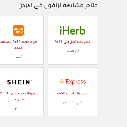
متاجر مشابهة لزافول في الاردن
خصومات تصل إلى 25%
كود خصم 30% للعملاء
الجدد
اي هيرب
تيمو
خصومات لغاية 50%
كوبونات خصم حتى
+ شحن مجاني
علي اكسبرس
شي ان