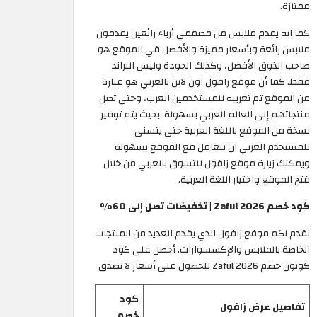
ممتازة.
كما انه يقدم ملابس من مصممي أزياء رائعين يقدمون
ملابس رائعة وبأسعار مميزة والأفضل في الموقع هو
صاحب الذوق الأفضل، وكذلك الجودة وليس البراند
فقط. كما أن موقع زافول اون لاين بالعربي هو عبارة
عن الموقع تم تعريبه للمستخدمين العرب، وحتى تصل
منتجاتهم إلى العالم العربي بسهولة. بحيث يتم توفير
نسخة من الموقع باللغة العربية حتى يتسنى
للمستخدم العربي ان يتعامل مع الموقع بسهولة
ويمكنك زيارة موقع زافول للتسوق بالعربي من خلال
فتح الموقع واختيار اللغة العربية.
كود خصم Zaful 2026 | تخفيضات تصل إلى 60%
نقدم لكم موقع زافول الذي يقدم العديد من المنتجات
الخاصة بالملابس والإكسسوارات. أحصل على كود
كوبون خصم Zaful 2026 للحصول على أسعار لا تصدق
كود
تفاصيل عرض زافول
خصم