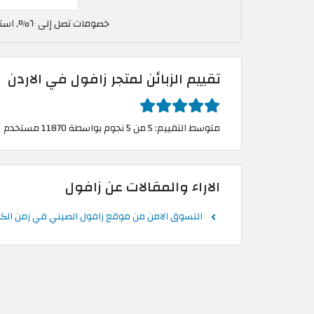
خصومات تصل إلى ٦٠%, استخدم كود خصم زافول في الاردن ZU22
تقييم الزبائن لمتجر زافول في الاردن
متوسط التقييم: 5 من 5 نجوم بواسطة 11870 مستخدم
الاراء والمقالات عن زافول
التسوق الامن من موقع زافول الصيني في زمن الكور