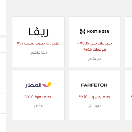
خصومات حتى 85% +
كوبونات حصرية بقيمة 7%
كوبونات 15%
ريفا فاشون
هوستنجر
 90%
خصم يصل إلى 70%
خصم لغاية 10%
فارفيتش
المطار