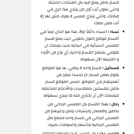
قسم كامل يضع فيه كل المنتجات الحديثة
وحتى تكون أنت أول من يرتدي هذا الزي في
مكانك، وانتي ترتدي ملابس لا يعرف مثيل لها إلا
أنت ممن معك.
نساء :
النساء دائماً اولاً، هذا هو الحال ايضاً في
أقسام موقع زافول بالعربي حيث يضع قسم
الملابس النسائية في البداية بحيث يمكنك ان
تقومي بتصفح القسم واختيار أي نوع من الأزياء
و اطلبيها الآن بسهولة.
فساتين :
قسم واحد لا يكفي، ها هو الموقع
يقوم بعمل قسم آخر للنساء ليعزز من
أهميتهم لدى الموقع، خصص الموقع قسم
كامل للفساتين بالمقاسات والأحجام المختلفة
فيمكنك الآن أن تختاري منه ما تريدي بسهولة.
رجال :
بهذا القسم كل الملابس الرجالي من
بناطيل وقمصان وتيشرتات وبلازر وغيرهم من
الملابس الرجالي في قسم واحد مجمع لكل
الملابس الرجالية وبأسعار وخصومات كبيرة.
ملابس بحر :
كل ملابس البحر وضعها الموقع