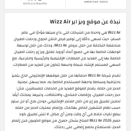
نبذة عن موقع ويز اير Wizz Air
Wizz Air هي واحدة من الشركات التي ذاع صيتها مؤخرًا في عالم
السفر، حيث تسعى دائمًا إلى توفير فرص النقل الجوي ورحلات الطيران
منخفضة التكلفة من خلال عروض Wizz Air، وذلك من خلال توسعة
الوجهات الخاصة بها في جميع أنحاء أوروبا. تطلق ويز إير رحلات الطيران
الخاصة بها إلى العديد من المطارات الإقليمية والرئيسية والفرعية، مع
السعي المستمر لإنشاء شبكة واسعة تتكون من المزيد من المطارات.
تقدم شركة Wizz Air خدماتها من خلال موقعها الإلكتروني الذي يتميز
باحترافية وبساطة واجهة المستخدم الخاصة به، مما يسهل عملية
الحجز من خلاله. يقدم الموقع العديد من الخدمات للمسافرين، مثل:
حجز رحلات الطيران، وإقامات الفنادق، والانتقالات، وغيرها. يمكنك أيضًا
تحميل تطبيق ويز إير من خلال المتجر الإلكتروني جوجل بلاي أو آبل ستور
حسب نظام التشغيل الخاص بهاتفك، وإتمام عمليات الحجز من خلاله
ببضع نقرات فقط في أي وقت ومن أي مكان. لا تنسَ تطبيق كود
خصم Wizz Air 2026 المتاح بشكل حصري من موقع الكوبون قبل إتمام
الحجز، للاستمتاع بخصم إضافي على رحلتك.