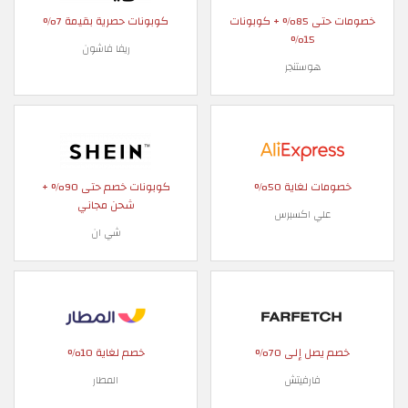
خصومات حتى 85% + كوبونات
كوبونات حصرية بقيمة 7%
15%
ريفا فاشون
هوستنجر
خصومات لغاية 50%
كوبونات خصم حتى 90% +
شحن مجاني
علي اكسبرس
شي ان
خصم يصل إلى 70%
خصم لغاية 10%
فارفيتش
المطار