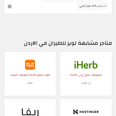
اخر توفير
4.4 دينار أردني
متاجر مشابهة لويز للطيران في الاردن
خصومات تصل إلى 25%
كود خصم 30% للعملاء الجدد
اي هيرب
تيمو