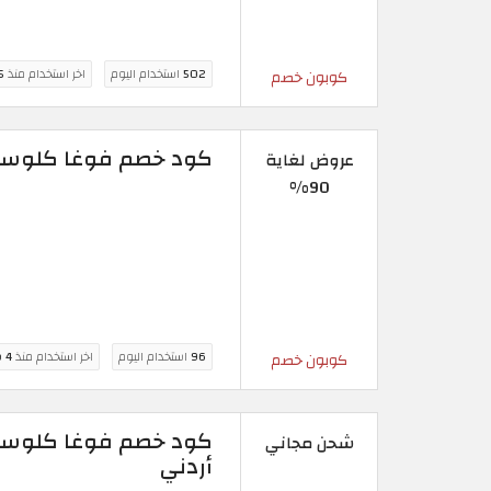
502
استخدام اليوم
اخر استخدام منذ
5 سا
كوبون خصم
كود خصم فوغا كلوسيت 90 % على أزياء النساء والرجال و
عروض لغاية
90%
96
استخدام اليوم
اخر استخدام منذ
4 ساعة
كوبون خصم
شحن مجاني
أردني