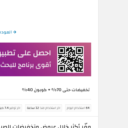
العودة إلى كود
تخفيضات حتى 70% + كوبون 40%
64
استخدام اليوم
اخر استخدام منذ
12 ساعة
اخر توفير
7.4 دينار أردني
وفّر أكثر خلال عروض وتخفيضات الصيف في set