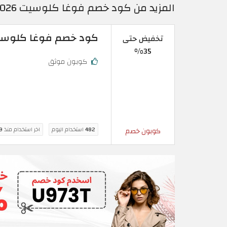
المزيد من كود خصم فوغا كلوسيت 2026 كوبونات Vogacloset الأردن محدثة اليوم
كود خصم فوغا كلوسيت 2026 حتى 35% على جميع ال
تخفيض حتى
35%
كوبون موثق
482
استخدام اليوم
اخر استخدام منذ
9 ساع
كوبون خصم