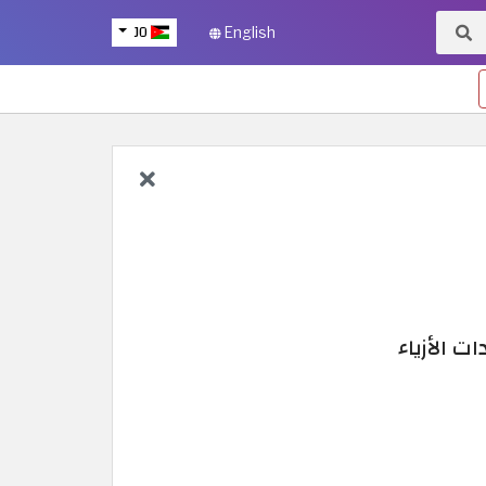
JO
English