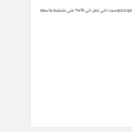
للاستمتاع بتوفير اضافي 40%، الى جانب تخفيضات فوغاكلوسيت التي تصل الى 70% على تشكيلة واسعة