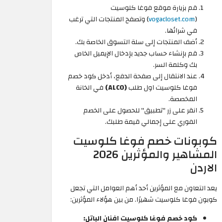
قم بزيارة موقع فوغا كلوسيت
(
vogacloset.com
) وتصفح المنتجات التي ترغب
في شرائها.
أضف المنتجات إلى سلة التسوق الخاصة بك.
قم بإنشاء حساب جديد بإدخال الإيميل الخاص
بك وكلمة السر.
عند الانتقال إلى صفحة الدفع، أدخل كود خصم
فوغا كلوسيت اول طلب
(ALC0)
في الخانة
المخصصة.
انقر على زر "تطبيق" للحصول على الخصم
الفوري على إجمالي قيمة طلبك.
كوبونات خصم فوغا كلوسيت
المشاهير والمؤثرين 2026
الاردن
يعد التعاون مع المؤثرين أحد أهم العوامل التي تجعل
كوبون فوغا كلوسيت شهيرًا. من بين هؤلاء المؤثرين:
كود خصم فوغا كلوسيت افنان الباتل: