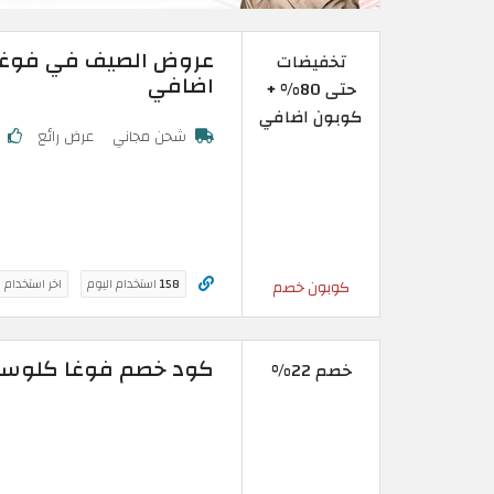
تخفيضات
اضافي
حتى 80% +
كوبون اضافي
شحن مجاني
عرض رائع
ك
158
استخدام اليوم
اخر استخدام 
كوبون خصم
كود خصم فوغا كلوسيت 
خصم 22%