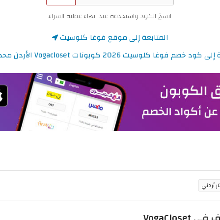
انسخ الكود واستخدمه عند انهاء عملية الشراء
المتابعة إلى موقع فوغا كلوسيت
 خصم فوغا كلوسيت 2026 كوبونات Vogacloset الأردن محدثة اليوم
VogaClo