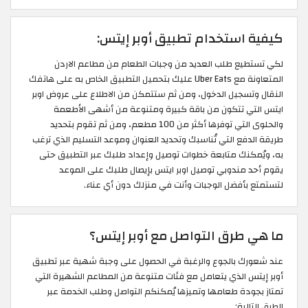
كيفية استخدام تطبيق أوبر إيتس:
لكي تستطيع طلب العديد من وجبات الطعام من مطاعم الاردن
المتعاونة مع Uber Eats عليك بتحميل التطبيق الخاص به على هاتفك
النقال وتسجيل الدخول، ومن ثم ستتمكن من الاطلاع على عروض اوبر
ايتس التي تتكون من باقة كبيرة ومتنوعة من أشهى الأطعمة
والحلوى التي توفرها أكثر من 100 مطعم، ومن ثم تقوم بتحديد
طريقة الدفع التي تُناسبك وتحديد العنوان وموعد التسليم الذي ترغب
به، ويُمكنك متابعة خطوات توصيل وإعداد طلبك عبر التطبيق حتى
يقوم أحد مندوبي توصيل اوبر ايتس بإيصال طلبك على الموعد
لتستمتع بأفضل الوجبات وأنت في منزلك دون أي عناء.
ما هي طرق التواصل مع أوبر إيتس؟
عند شعورك بالجوع والرغبة في الحصول على وجبة شهية عبر تطبيق
أوبر إيتس الذي يتعامل مع فئات متنوعة من المطاعم الشهيرة التي
تمتاز بجودة طعامها وتميزها يُمكنكم التواصل وطلب الخدمة عبر
الطرق التالية: