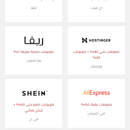
اي هيرب
تيمو
خصومات حتى 85% + كوبونات
كوبونات حصرية بقيمة 7%
15%
ريفا فاشون
هوستنجر
خصومات لغاية 50%
كوبونات خصم حتى 90% +
شحن مجاني
علي اكسبرس
شي ان