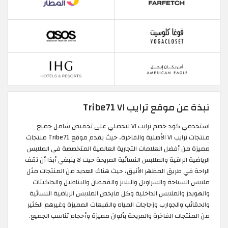
نبذة عن موقع ترايب ٧١ Tribe71
استخدمي كود خصم ترايب ٧١ لتحصلي على تخفيض شامل جميع
منتجات ترايب ٧١ الأصلية والفاخرة، حيث يقدم موقع Tribe71 منتجات
مميزة من أفضل العلامات التجارية العالمية المتخصصة في الملابس
الرياضية الراقية والملابس النسائية المريحة حيث لا ينبغي أبدًا أن تقف
الراحة في طريق المظهر الأنيق، حيث هناك العديد من المنتجات مثل
ملابس السباحة والسراويل والبلايز والقمصان والبناطيل والجاكيتات
والهويدز والملابس الداخلية وكل مايخص الملابس الرياضية النسائية
والحقائب والجوارب وزجاجات المياه والقبعات المميزة وغيرهم الكثير
من المنتجات الفاخرة والمريحة بألوان مميزة وأحجام تناسب الجميع.