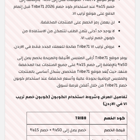
خصم 15% عند استخدام كود خصم Tribe71 2026 قبل إتمام
الدفع على موقع ترايب ٧١.
لن يعمل رمز الخصم على المنتجات المخفضة.
لا يوجد حد أدنى لثمن الطلب لتتمكن من الاستفادة من
كوبون خصم ترايب ٧١.
عروض ترايب ٧١ Tribe71 صالحة للعملاء الجدد فقط في الاردن.
يوفر موقع Tribe71 أرقى الملابس الأنيقة والمريحة بخصم يصل إلى
50% بالإضافة إلى خصم 15% على جميع المنتجات عدا المخفضة
منها، حيث يُعد موقع Tribe71 متخصص بشكل أساسي بالمنتجات
والملابس الرياضية بجودة عالية وأسعار مخفضة عند استخدام كوبون
خصم Tribe71 من خلال أفضل فرصة تسوق.
تفاصيل العرض وشروط استخدام الكوبون (كوبون خصم تريب
٧١ في الاردن)
كود الخصم
TRIB8
قيمة الخصم
خصم يصل إلى 50% + خصم 15%