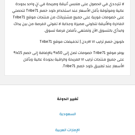
لا تترددي في الحصول على ملابس أنيقة ومريحة في آنٍ واحد بجودة
عالية وموثوقة بأقل الأسعار عند استخدام كود خصم Tribe71 لتحصلي
على خصومات فورية على جميع مشترياتك من منتجات موقع Tribe71
الفاخرة والأنيقة لتكوني مميزة وجذابة لا تفوتي الفرصة من بين يداك
وابدأي بالتسوق الآن وتمتعي بأفضل فرصة تسوق.
كوبون خصم ترايب ٧١ الاردن | تخفيضات موقع Tribe71
يوفر موقع Tribe71 خصومات تصل إلى 50% بالإضافة إلى خصم 15%
على جميع منتجات ترايب ٧١ المريحة والراقية بجودة عالية وبأقل
الأسعار عند تطبيق كود خصم Tribe71.
تغيير الدولة
السعودية
الإمارات العربية