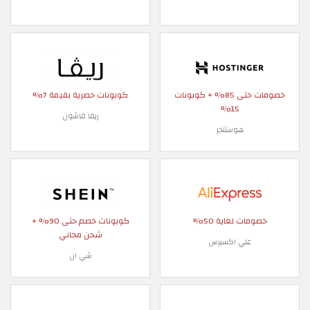
خصومات حتى 85% + كوبونات
كوبونات حصرية بقيمة 7%
15%
ريفا فاشون
هوستنجر
خصومات لغاية 50%
كوبونات خصم حتى 90% +
شحن مجاني
علي اكسبرس
شي ان