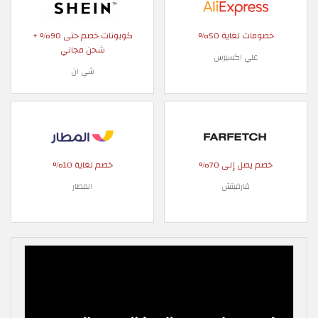
خصومات لغاية 50%
كوبونات خصم حتى 90% +
شحن مجاني
علي اكسبرس
شي ان
خصم يصل إلى 70%
خصم لغاية 10%
فارفيتش
المطار