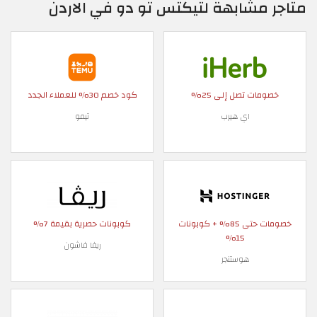
متاجر مشابهة لتيكتس تو دو في الاردن
خصومات تصل إلى 25%
كود خصم 30% للعملاء الجدد
اي هيرب
تيمو
خصومات حتى 85% + كوبونات
كوبونات حصرية بقيمة 7%
15%
ريفا فاشون
هوستنجر