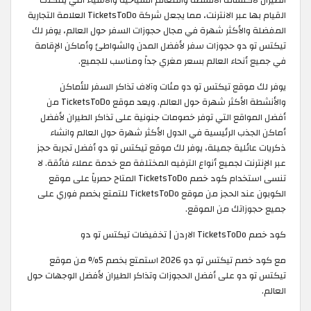
القيام بها عبر الانترنت، مما يجعل شركة TicketsToDo العلامة التجارية
المفضلة والأكثر شهرة في مجال حجوزات السفر حول العالم، يوفر لك
تيكتس تو دو حجوزات سفر لأفضل المدن والشواطئ وأماكن الإقامة
في جميع أنحاء العالم بسعر مغري جداً ومناسب للجميع.
يوفر لك موقع تيكتس تو دو مئات وآلاف تذاكر السفر للأماكن
والأنشطة الأكثر شهرة حول العالم. ويعد موقع TicketsToDo من
أفضل المواقع التي توفر خصومات جنونية على تذاكر الطيران لأفضل
أماكن الجذب الرئيسية في الدول الأكثر شهرة حول العالم وانشاء
ذكريات عائلية جميلة، يوفر لك موقع تيكتس تو دو أفضل تجربة حجز
عبر الإنترنت لجميع أنواع الترفيه المختلفة مع خدمة عملاء فائقة. لا
تنسى استخدام كود خصم TicketsToDo المتاح حصرياً على موقع
الكوبون عند الحجز من موقع TicketsToDo للتمتع بخصم فوري على
جميع حجوزاتك من الموقع. ​
كود خصم TicketsToDo الاردن | تخفيضات تيكتس تو دو
مع كود خصم تيكتس تو دو 2026 استمتع بخصم 5% من موقع
تيكتس تو دو على أفضل الحجوزات وتذاكر الطيران لأفضل الوجهات حول
العالم.