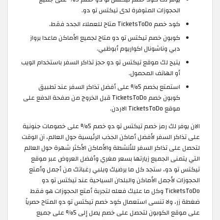
الحجوزات المتوفرة لدى تيكتس تو دو.
كود خصم TicketsToDo متاح للعملاء الجدد فقط.
كوبون خصم تيكتس تو دو متاح لجميع الأماكن ماعدا برواز
دبي وناشونال اكواريوم أبوظبي.
يتيح لك موقع تيكتس تو دو حجز تذاكر السفر باستخدام الويب
أو الهاتف المحمول.
استمتع بخصم 5% على أفضل تذاكر السفر عند تطبيق
كوبون خصم TicketsToDo قبل الخروج من صفحة الدفع على
موقع TicketsToDo الاردن.
الان يوفر لك رمز خصم تيكتس تو دو خصم 5% على خصومات جنونية
على تذاكر السفر لأفضل أماكن الجذب الرئيسية حول العالم، آن الوقت
لتحصل على تذاكر السفر للأنشطة والأماكن الأكثر شهرة حول العالم
التي يتمنى الجميع زيارتها بسعر مغري وأفضل العروض عبر موقع
تيكتس تو دو، ستجد كل ما يرضيك ويلبي رغباتك من أجمل وأمتع
الحجوزات لأجمل الأماكن والبلدان السياحية عند تيكتس تو دو
TicketsToDo وكل ما عليك فعله لتجربة أمتع الحجوزات هو فقط
ضغطة زر، ولا تنسى استعمال كود خصم تيكتس تو دو المتاح حصرياً
على موقع الكوبون لتحصل على خصم يصل إلى 5% على جميع