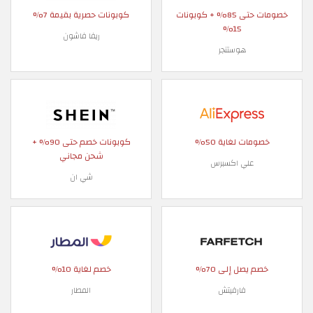
خصومات حتى 85% + كوبونات
كوبونات حصرية بقيمة 7%
15%
ريفا فاشون
هوستنجر
خصومات لغاية 50%
كوبونات خصم حتى 90% +
شحن مجاني
علي اكسبرس
شي ان
خصم يصل إلى 70%
خصم لغاية 10%
فارفيتش
المطار