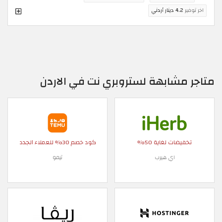
اخر توفير
4.2 دينار أردني
متاجر مشابهة لستروبري نت في الاردن
تخفيضات لغاية 50%
كود خصم 30% للعملاء الجدد
اي هيرب
تيمو