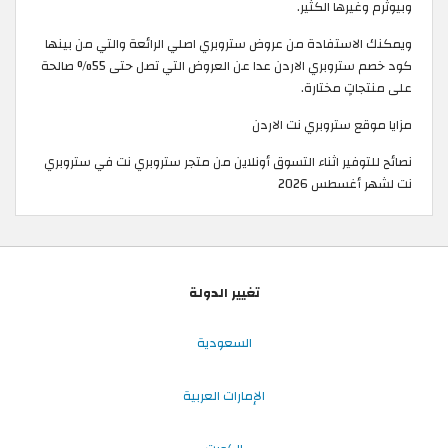
وبيوثرم وغيرها الكثير.
ويمكنك الاستفادة من عروض ستروبري اصلي الرائعة والتي من بينها
كود خصم ستروبري الاردن عدا عن العروض التي تصل حتى 55% صالحة
على منتجاتٍ مختارة.
مزايا موقع ستروبري نت الاردن
نصائح للتوفير اثناء التسوق أونلاين من متجر ستروبري نت في ستروبري
نت لشهر أغسطس 2026
تغيير الدولة
السعودية
الإمارات العربية