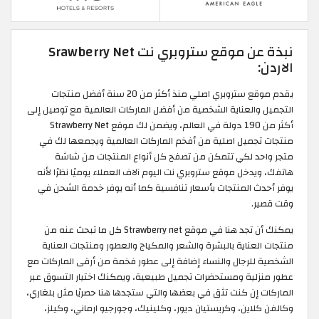
نبذة عن موقع ستروبري نت Srawberry Net
الاردن:
يقدم موقع ستروبري اصلي منذ أكثر من 20 سنة أفضل منتجات
التجميل والعناية الشخصية من أفضل الماركات العالمية مع توصيل إلى
أكثر من 190 دولة في العالم، ويضمن لك موقع Strawberry Net
منتجات تجميل اصلية من أفخم الماركات العالمية ويجمعها لك في
متجر واحد لكي تتمكن من تصفح كل أنواع المنتجات من شاشة
هاتفك، ويدخل موقع ستروبري نت اليوم آلاف العملاء يوميًا نظرًا لأنه
يوفر أحدث المنتجات بأسعار تنافسية كما أنه يوفر خدمة الشحن في
وقت قصير.
يمكنك أن تجد هنا في موقع Strawberry net كل ما تبحث عنه من
منتجات العناية بالبشرة والشعر والمكياج والعطور ومنتجات العناية
الشخصية للرجال والنساء إضافة إلى عطور فخمة من أرقى الماركات مع
عطور منزلية ومستحضرات تجميل طبيعية، ويمكنك اختيار التسوق عبر
الماركات إن كنت تثق في بعضها والتي ستجدها هنا حصريًا مثل بلغاري،
وكالفن كلاين، وكريستيان ديور، وكلينيك، وجورجيو ارماني، وكيلز،