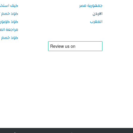
جمهورية مصر
كيف استخد
الاردن
كود خصم تر
المغرب
كود كوبون
مراجعة الم
كود خصم سبورتر