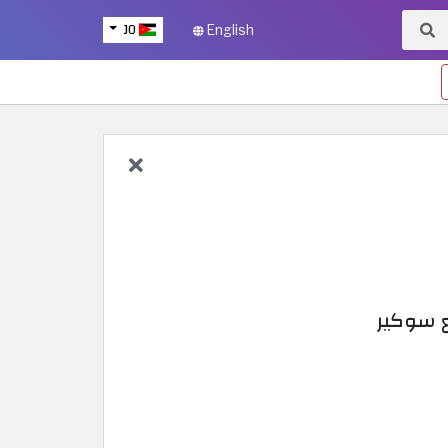
JO
English