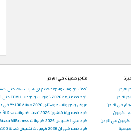
يزة
متاجر مميزة في الاردن
ر الاردن
أحدث كوبونات واكواد خصم اي هيرب 2026 حتى 25% في iHerb الأردن
ر الاردن
كود خصم تيمو 2026 كوبونات وكودات TEMU حتى 90% على الطلبات
وق في الاردن
عروض وكوبونات هوستنجر 2026 فعالة 100% في Hostinger الأردن
ع الكوبون
كود خصم ريفا فاشون 2026 أحدث كوبونات Riva الأردن حتى 50%
كوبون في الاردن
كود علي اكسبرس 2026 كوبونات AliExpress محدثة وفعالة حتى 50%
صوصية
كود خصم شي ان 2026 كوبونات تخفيض فعالة 100% في SHEIN الأردن