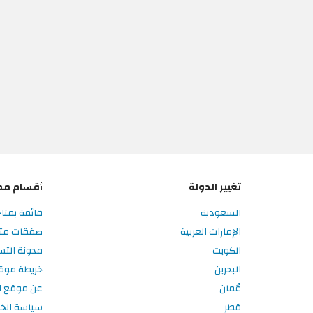
تغيير الدولة
أقسام مم
السعودية
قائمة بمتاج
الإمارات العربية
صفقات متاج
الكويت
مدونة التس
البحرين
خريطة موق
عُمان
عن موقع ال
قطر
سياسة الخ