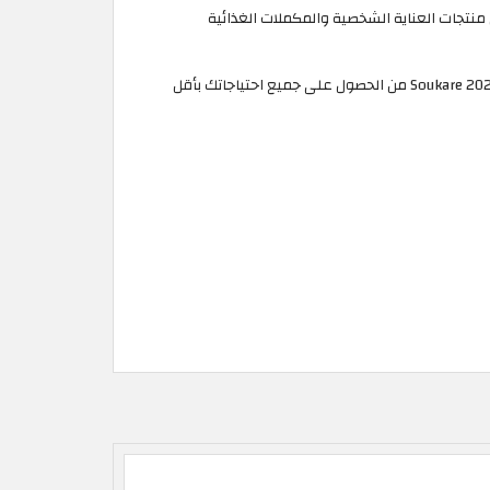
وقع Soukare الاردن واستمتع بتجربة تسوق غير مسبوقة وخصم يصل إلى 50% على أفضل منتجات العناية الشخصية والمكملات الغذائية
سَجِّل الدخول إلى سوكير من خلال الموقع أو التطبيق الإلكتروني وابدأ التسوق دون إلقاء بال للميزانية بعد الآن. سيُمَكِّنُك كوبون خصم Soukare 2026 من الحصول على جميع احتياجاتك بأقل