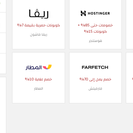
خصومات حتى 85% +
كوبونات حصرية بقيمة 7%
كوبونات 15%
ريفا فاشون
هوستنجر
 90%
خصم يصل إلى 70%
خصم لغاية 10%
فارفيتش
المطار