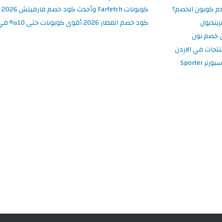
م كوبون الخصم؟
كوبونات Farfetch وأحدث كود خصم فارفيتش 2026
ينديول
كود خصم المطار 2026 أقوى كوبونات حتى 10% في تطبيق Almatar
 خصم نون
نتجات في الاردن
 Sporter