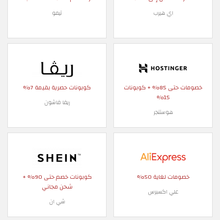
اي هيرب
تيمو
خصومات حتى 85% + كوبونات
كوبونات حصرية بقيمة 7%
15%
ريفا فاشون
هوستنجر
خصومات لغاية 50%
كوبونات خصم حتى 90% +
شحن مجاني
علي اكسبرس
شي ان