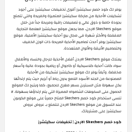
يوفر لك كود خصم سكيتشرز أقوى تخفيضات سكيتشرز على أجود
تشكيلات الأحذية من ماركة سكيتشرز المتميزة والفريدة والتي تتمتع
بجودة خاصة و ذوق عالي و تصميمات راقية ومريحة جداً من خلال
موقع Skechers الاردن، مما يجعل موقع سكيتشرز العلامة التجارية
المفضلة والأكثر شهرة في مجال بيع أحذية سكيتشرز الأصلية، موقع
سكيتشرز يوفر أحدث تصاميم الأحذية المريحة ذات الوزن الخفيف
والتصاميم الأنيقة والألوان المتعددة.
يمتلك موقع Skechers الاردن أفضل الأحذية للرجال والنساء والأطفال
سواء كانت أحذية كلاسيكية أو كاجوال أو رياضية بجودة عالية وأسعار
مخفضة. وأيضاً يوفر لك موقع سكيتشرز تشكيلة من الأحذية
المصنوعة من الجلد الأسود اللامع بدون رباط أو أبزيم حيث يتم ارتدائها
بكل سهولة مثل السبترين بسعر مغري للجميع، كما ويتيح لك الموقع
الحصول على السابوهات الشامواه المميزة التي يتم ارتداؤها بسهولة. لا
تنسى استخدام كود خصم Skechers المتاح حصرياً على موقع الكوبون
عند التسوق من موقع Skechers الاردن للتمتع بـ عروض عروض
سكيتشرز على مشترياتك.
كود خصم Skechers الاردن | تخفيضات سكيتشرز