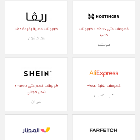
خصومات حتى 85% + كوبونات
كوبونات حصرية بقيمة 7%
15%
ريفا فاشون
هوستنجر
خصومات لغاية 50%
كوبونات خصم حتى 90% +
شحن مجاني
علي اكسبرس
شي ان