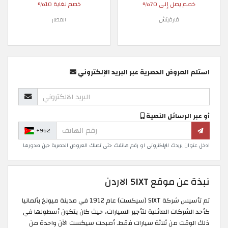
خصم يصل إلى 70%
خصم لغاية 10%
فارفيتش
المطار
استلم العروض الحصرية عبر البريد الإلكتروني
أو عبر الرسائل النصية
+962
ادخل عنوان بريدك الإلكتروني او رقم هاتفك حتى تصلك العروض الحصرية حين صدورها
نبذة عن موقع SIXT الاردن
تم تأسيس شركة SIXT (سيكست) عام 1912 في مدينة ميونخ بألمانيا
كأحد الشركات العائلية لتأجير السيارات، حيث كان يتكون أسطولها في
ذلك الوقت من ثلاثة سيارات فقط. أصبحت سيكست الآن واحدة من