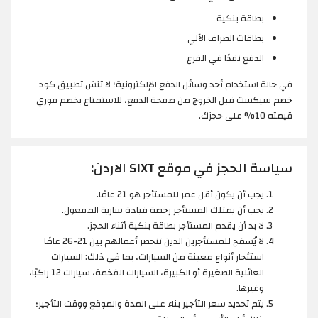
بطاقة بنكية
بطاقات الصراف الآلي
الدفع نقدًا في الفرع
في حالة استخدام أحد وسائل الدفع الإلكترونية؛ لا تنسَ تطبيق كود
خصم سيكست قبل الخروج من صفحة الدفع، للاستمتاع بخصم فوري
قيمته 10% على حجزك.
سياسة الحجز في موقع SIXT الاردن:
يجب أن يكون أقل عمر للمستأجر هو 21 عامًا.
يجب أن يمتلك المستأجر رخصة قيادة سارية المفعول.
لا بد أن يقدم المستأجر بطاقة بنكية أثناء الحجز.
لا يُسمَح للمستأجرين الذين تنحصر أعمالهم بين 21-26 عامًا
استئجار أنواع معينة من السيارات، بما في ذلك: السيارات
العائلية الصغيرة أو الكبيرة، السيارات الفخمة، سيارات 12 راكبًا،
وغيرها.
يتم تحديد سعر التأجير بناء على المدة والموقع ووقت التأجير؛