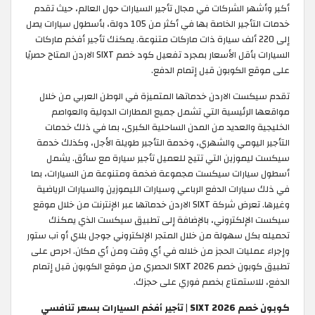
أكبر وأشهر الشركات في مجال تأجير السيارات حول العالم، حيث تقدم
خدمات التأجير الخاصة بها في أكثر من 105 دولة، بأسطول سيارات يصل
إلى 220 ألف سيارة ذات ماركات متنوعة. يمكنك تأجير أفخم ماركات
السيارات بأقل الأسعار بمجرد تفعيل كود خصم SIXT الاردن المتاح حصريًا
على موقع الكوبون قبل إتمام الدفع.
تقدم سيكست الاردن خدماتها المتميزة في الوطن العربي من خلال
مواقعها الرئيسية التي تشمل جميع المطارات الدولية والعواصم
الخليجية والعديد من المدن الساحلية الكبرى، بما في ذلك خدمات
التأجير اليومي والشهري، وخدمة التأجير طويلة الأجل، وكذلك خدمة
سيكست ليموزين التي تتيح للعميل تأجير سيارة مع سائق. يشمل
أسطول سيارات سيكست مجموعة ضخمة ومتنوعة من السيارات، بما
في ذلك سيارات الدفع الرباعي وسيارات الليموزين والسيارات الرياضية
وغيرها. تعرض شركة SIXT الاردن خدماتها عبر الإنترنت من خلال موقع
سيكست الإلكتروني، بالإضافة إلى تطبيق سيكست الذي يمكنك
تحميله بكل سهولة من خلال المتجر الإلكتروني جوجل بلاي أو آب ستور
وإجراء عمليات الحجز من خلاله في أي وقت ومن أي مكان. احرص على
تطبيق كوبون خصم SIXT 2026 الحصري من موقع الكوبون قبل إتمام
الدفع، للاستمتاع بخصم فوري على حجزك.
كوبون خصم SIXT 2026 | تأجير أفخم السيارات بسعر تنافسي