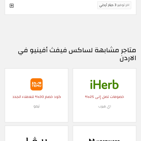
اخر توفير
3 دينار أردني
متاجر مشابهة لساكس فيفث أفينيو في
الاردن
خصومات تصل إلى 25%
كود خصم 30% للعملاء الجدد
اي هيرب
تيمو