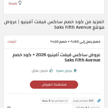
نصيحة
المزيد من كود خصم ساكس فيفث أفينيو | عروض
موقع Saks Fifth Avenue
خصم يصل إلى 50% + خصم 10%
تنزيلات
عروض ساكس فيفث أفينيو 2026 + كود خصم
Saks Fifth Avenue
عروض مميزة
كوبون موثق
مشاهدة العروض
103
استخدام اليوم
اخر استخدام منذ
8 ساعة
اخر توفير
6.1 دينار أردني