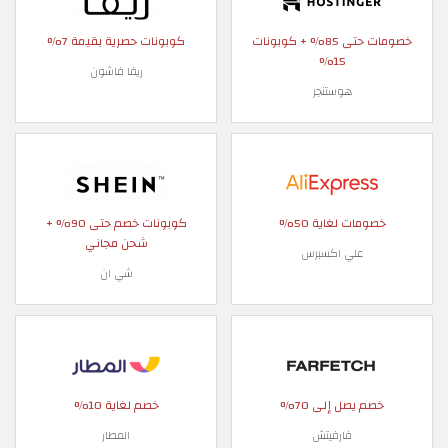
خصومات حتى 85% + كوبونات
كوبونات حصرية بقيمة 7%
15%
ريفا فاشون
هوستنجر
خصومات لغاية 50%
كوبونات خصم حتى 90% +
شحن مجاني
علي اكسبرس
شي ان
خصم يصل إلى 70%
خصم لغاية 10%
فارفيتش
المطار