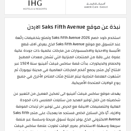
نبذة عن موقع Saks Fifth Avenue الاردن
استخدم كود خصم Saks Fifth Avenue 2026 وتمتع بتخفيضات رائعة
عند التسوق مع موقع Saks Fifth Avenue الذي يعرض آلاف قطع
الألبسة والاحذية والاكسسوارات من ماركات عالمية ذات جودة عالية
علاوة على باقة من المنتجات المنزلية التي تشمل معدات المطبخ
والحمام والديكورات. بدأت قصة ساكس فيفث أفينيو سنة 1924 عبر
افتتاح أول متجر يجمع أفخم الماركات العالمية في مدينة نيويورك ثم
اشتهرت العلامة التجارية ليتم افتتاح مئات المتاجر الأخرى في جميع
ربوع الولايات المتحدة الأمريكية.
يهدف موقع ساكس فيفث أفينيو الى تمكين العميل من التعبير عن
شخصيته من خلال توفير العديد من ستايلات الملابس ذات الجودة
العالية والتصميمات الانيقة مع الحرص على توفير آخر ترندات الموضة
والازياء. أيًا كان الستايل الخاص فستجد ما يعجبك على متجر Saks Fifth
Avenue الالكتروني الذي يوفر تجربة تسوق مريحة وسلسة عبر منصة
سريعة وسهلة الاستخدام. بمرور الوقت تطورت علامة ساكس فيفث