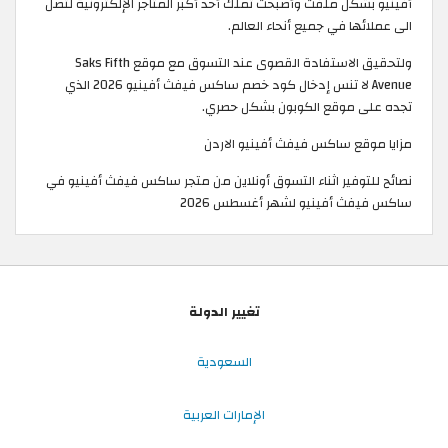
أفينيو بشكل ملفت وأصبحت تملك أحد أكبر المتاجر الإلكترونية لتصل
الى عملائها في جميع أنحاء العالم.
ولتحقيق الاستفادة القصوى عند التسوق مع موقع Saks Fifth
Avenue لا تنس إدخال كود خصم ساكس فيفث أفينيو 2026 الذي
تجده على موقع الكوبون بشكل حصري.
مزايا موقع ساكس فيفث أفينيو الاردن
نصائح للتوفير اثناء التسوق أونلاين من متجر ساكس فيفث أفينيو في
ساكس فيفث أفينيو لشهر أغسطس 2026
تغيير الدولة
السعودية
الإمارات العربية