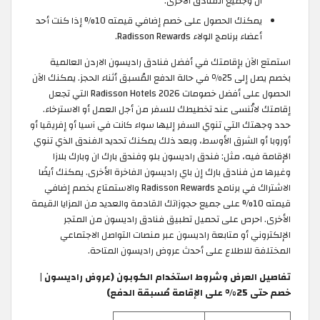
ان وجميع الفنادق الأخرى.
يمكنك الحصول على خصم إضافي قيمته 10% إذا كنت أحد
أعضاء برنامج الولاء Radisson Rewards.
استمتع الآن بإقامتك في أفضل فنادق راديسون الاردن العالمية
بخصم يصل إلى 25٪ في حالة الدفع المُسبق أثناء الحجز. يمكنك الآن
الحصول على أفضل خصومات Radisson Hotels 2026 التي تجعل
إقامتك لاتُنسى عند تخطيطك للسفر من أجل العمل أو الاسترخاء.
حدد وجهتك التي تنوي السفر إليها سواء كانت في آسيا أو إفريقيا أو
أوروبا أو الشرق الأوسط، وبعد ذلك يمكنك تحديد الفندق الذي تنوي
الإقامة فيه، مثل: فندق راديسون بلو وفندق بارك ان وبارك بلازا
وغيرها من فنادق بارك إن باي راديسون الفاخرة الأخرى. يمكنك أيضًا
الاشتراك في برنامج Radisson Rewards والاستمتاع بخصم إضافي
قيمته 10% على جميع حجوزاتك القادمة والعديد من المزايا القيمة
الأخرى. احرص على تحميل تطبيق فنادق راديسون من المتجر
الإلكتروني أو متابعة راديسون عبر منصات التواصل الاجتماعي
المختلفة للاطلاع على أحدث عروض راديسون المتاحة.
تفاصيل العرض وشروط استخدام الكوبون (عروض راديسون |
خصم حتى 25% على الإقامة مُسبقة الدفع)