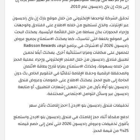
إلى بارك إن باي راديسون عام 2010.
تحقق الشركة تواجدها الإلكتروني من خلال موقع بارك إن باي راديسون
عبر الإنترنت، والذي تستطيع من خلاله الاطلاع على الفنادق والوجهات
وإجراء الحجوزات بكل بساطة من خلال القائمة الرئيسية. يمكنك البحث
في الموقع باللغة التي تناسبك، كما يمكنك الاستمتاع بجميع عروض
راديسون 2026 أو الاشتراك في برنامج الولاء Radisson Rewards
للحصول على مكافآت ومزايا استثنائية أخرى. يمكنك أيضًا تحميل
تطبيق فنادق راديسون من خلال المتجر الإلكتروني وإجراء عملية الحجز
من خلاله بسهولة، وكذلك الاستمتاع بمزايا قارئ بطاقة الائتمان
والمحفظة الرقمية وحفظ الإقامة تلقائيًا في التقويم الخاص بك دون
الحاجة إلى طبع الحجز. يمكنك الاطلاع على خصومات وعروض فندق
راديسون بلو أولًا بأول من خلال تفعيل إشعارات التطبيق، أو متابعة
راديسون عبر وسائل التواصل الاجتماعي المختلفة.
تخفيضات فندق راديسون بلو الاردن | احجز إقامتك بأقل سعر
ادفع مقدمًا أثناء حجز إقامتك في فندق راديسون بلو الاردن واستمتع
بأقوى تخفيضات وعروض راديسون 2026 التي تصل إلى خصم قيمته
25٪ من قيمة الحجز.