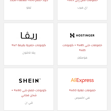
خصومات تصل إلى 25%
كود خصم 30% للعملاء الجدد
اي هيرب
تيمو
خصومات حتى 85% + كوبونات
كوبونات حصرية بقيمة 7%
15%
ريفا فاشون
هوستنجر
خصومات لغاية 50%
كوبونات خصم حتى 90% +
شحن مجاني
علي اكسبرس
شي ان