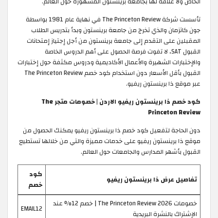
الخاص ولا علاقة لها بجامعة برينستون المشهورة حول العالم.
تأسست شركة The Princeton Review في نهاية عام 1981 بواسطة
جون كاتزمان والذي تخرج من جامعة برينستون وبدأ بتدريس الطلاب
المقبلين على التقدم إلى جامعة برينستون من أجل إجتياز إمتحانات
القبول SAT، لا تفوت فرصة الحصول على أهم الدروس الخاصة
والإختبارات الشهيرة والأعمال الأكاديمية ودروس مكثفة حول إختبارات
القبول بأقل الأسعار دون استخدام كود خصم The Princeton Review
عبر موقع ذا برينستون ريفيو.
كود خصم ذا برينستون ريفيو الاردن | خصومات متجر The
Princeton Review
دون الحاجة لتفعيل كود خصم ذا برينستون ريفيو يمكنك الحصول من
موقع ذا برينستون ريفيو على خدمات مميزة والتي من خلالها تستطيع
القبول بأشهر المدارس والجامعات حول العالم.
كود
تفاصيل عرض ذا برينستون ريفيو
خصم
خصومات The Princeton Review 2026 | خصم 12% عند
EMAIL12
الإشتراك بالنشرة البريدية