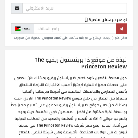
أو عبر الرسائل النصية
+962
ادخل عنوان بريدك الإلكتروني او رقم هاتفك حتى تصلك العروض الحصرية حين صدورها
نبذة عن موقع ذا برينستون ريفيو The
Princeton Review
دون الحاجة لتفعيل كود خصم ذا برينستون ريفيو يمكنك الآن الحصول
على خدمات مميزة للغاية لإجتياز أصعب الاختبارات اللازمة للالتحاق
بأفضل المدارس والجامعات العالمية في أمريكا وبريطانيا وألمانيا
وغيرها من البلدان من خلال موقع The Princeton Review الاردن، حيث
يمكنك من خلال موقع ذا برينستون ريفيو الحصول على تعليم مميز جداً
بواسطة نخبة مختارة من أفضل المعلمين ذوي الكفاءة حيث يوجد
بالموقع حوالي 4 الالاف مُعلم و مُعلمة والعديد من المكاتب الدولية
في أنحاء العالم، يقع مقر شركة The Princeton Review في مدينة
نيويورك في الولايات المتحدة الأمريكية وهي شركة تنتمي للقطاع