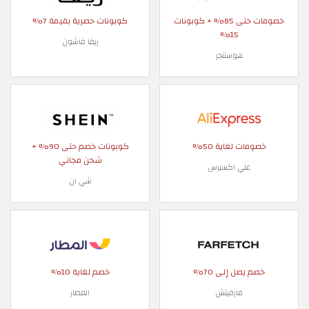
خصومات حتى 85% + كوبونات
كوبونات حصرية بقيمة 7%
15%
ريفا فاشون
هوستنجر
خصومات لغاية 50%
كوبونات خصم حتى 90% +
شحن مجاني
علي اكسبرس
شي ان
خصم يصل إلى 70%
خصم لغاية 10%
فارفيتش
المطار