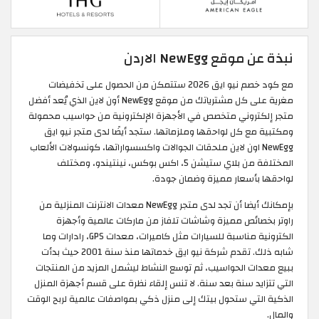
نبذة عن موقع NewEgg الاردن
مع كود خصم نيو ايق 2026 ستتمكن من الحصول على تخفيضات
مغرية على كل مشترياتك من موقع NewEgg أون لاين الذي يُعد أفضل
متجر إلكتروني متخصص في الأجهزة الإلكترونية من حواسيب محمولة
ومكتبية مع كل لواحقها وملزماتها. ستجد أيضًا لدى متجر نيو ايق
NewEgg اون لاين ملحقات الجوالات واكسسواراتها، كونسولات الألعاب
المختلفة من بلاي ستيشن 5، اكس بوكس، نينتيندو، ومختلف
لواحقها بأسعار مميزة وضمان جودة.
بإمكانك أيضا أن تجد لدى متجر NewEgg معدات الانترنت المنزلية من
راوتر بخصائص مميزة وشاشات تلفاز من ماركات عالمية وأجهزة
الكترونية مناسبة للسيارات مثل كاميرات، معدات GPS، رادارات وما
شابه ذلك. تقدم شركة نيو ايق خدماتها منذ سنة 2001 حيث بدأت
ببيع معدات الحواسيب، ثم توسع النشاط ليشمل المزيد من المنتجات
التي تتزايد سنة بعد سنة. لا تنس إلقاء نظرة على قسم أجهزة المنزل
الذكية التي ستحول بيتك إلى منزل ذكي بمواصفات عالمية لربح الوقت
والمال.