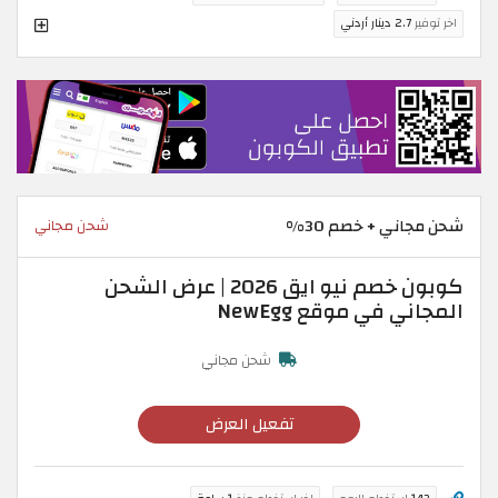
اخر توفير
2.7 دينار أردني
شحن مجاني + خصم 30%
شحن مجاني
كوبون خصم نيو ايق 2026 | عرض الشحن
المجاني في موقع NewEgg
شحن مجاني
تفعيل العرض