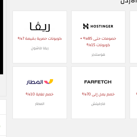
اردن
خصومات حتى 85% +
كوبونات حصرية بقيمة 7%
كوبونات 15%
ريفا فاشون
هوستنجر
 90%
خصم يصل إلى 70%
خصم لغاية 10%
فارفيتش
المطار