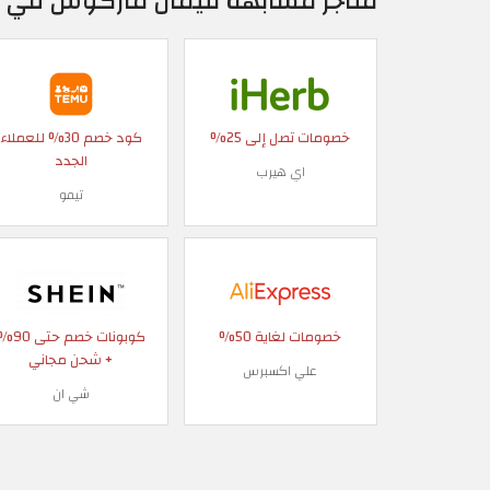
متاجر مشابهة لنيمان ماركوس في ال
خصومات تصل إلى 25%
كود خصم 30% للعملاء
الجدد
اي هيرب
تيمو
خصومات لغاية 50%
كوبونات خصم حتى
+ شحن مجاني
علي اكسبرس
شي ان