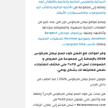
النسائية
والملابس الرجالية
والخاصة بالأطفال أيضًا
،
إضافة إلى مجموعة من
الأحذية الراقية
وحقائب اليد
والمجوهرات والاكسسوارات الأنيقة
.
ويضم موقع نيمان ماركوس اون لاين عدد كبير من
العلامات التجارية الشهيرة، والمعروفة بجودتها
وأناقتها؛ ومنها:
بيرغدوف غودمان Bergdorf
Goodman
،
وهورشو Horchow للتجهيزات المنزلية
،
وكذلك
كاسب Cusp للمجوهرات
.
وفر اموالك مع افضل كود خصم نيمان ماركوس
2026 بالإضافة إلى مجموعة من العروض و
الخصومات تصل الى 70% على مختلف المنتجات،
نضمن فعاليتها لك بشكل يومي.
كوبون خصم نيمان ماركوس 2026 | عند الطلب من
داخل الاردن
هل تبحث عن كود خصم نيمان ماركوس الاردن؟ إضغط
هنا وأحصل على كوبون خصم 10% من
Neimanmarcus.com + شحن مباشر إلى عمان، الزرقاء،