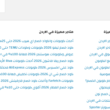
يزة
متاجر مميزة في الاردن
ر الاردن
أحدث كوبونات واكواد خصم اي هيرب 2026 حتى 25% في iHerb الأردن
ر الاردن
كود خصم تيمو 2026 كوبونات وكودات TEMU حتى 90% على الطلبات
وق في الاردن
عروض وكوبونات هوستنجر 2026 فعالة 100% في Hostinger الأردن
ع الكوبون
كود خصم ريفا فاشون 2026 أحدث كوبونات Riva الأردن حتى 50%
كوبون في الاردن
كود علي اكسبرس 2026 كوبونات AliExpress محدثة وفعالة حتى 50%
صوصية
كود خصم شي ان 2026 كوبونات تخفيض فعالة 100% في SHEIN الأردن
م كوبون الخصم؟
كوبونات Farfetch وأحدث كود خصم فارفيتش 2026
ينديول
كود خصم المطار 2026 أقوى كوبونات حتى 10% في تطبيق Almatar
 خصم نون
نتجات في الاردن
 Sporter