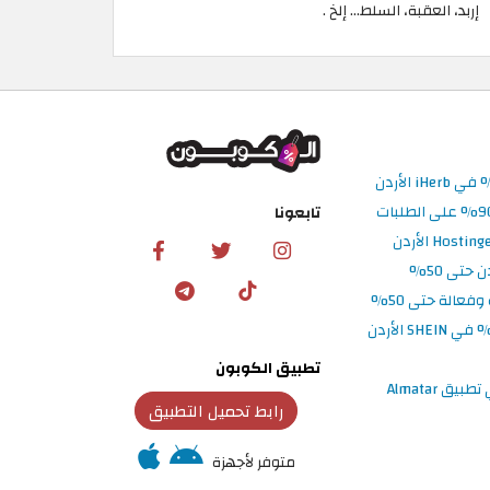
إربد، العقبة، السلط... إلخ .
تابعونا
تطبيق الكوبون
رابط تحميل التطبيق
متوفر لأجهزة