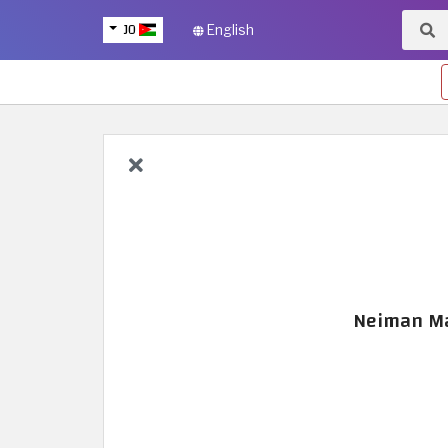
JO
English