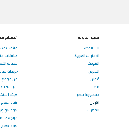
تغيير الدولة
أقسام مم
السعودية
قائمة بمتاج
الإمارات العربية
صفقات متاج
الكويت
مدونة التس
البحرين
خريطة موق
عُمان
عن موقع ال
قطر
سياسة الخ
جمهورية مصر
كيف استخد
الاردن
كود خصم تر
المغرب
كود كوبون
مراجعة الم
كود خصم سبورتر