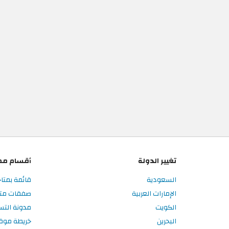
تغيير الدولة
أقسام مم
السعودية
قائمة بمتاج
الإمارات العربية
صفقات متاج
الكويت
مدونة التس
البحرين
خريطة موق