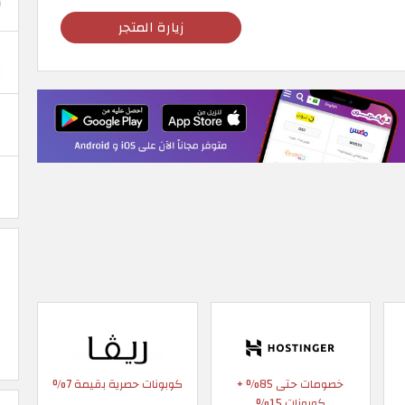
زيارة المتجر
خصومات حتى 85% +
كوبونات حصرية بقيمة 7%
كوبونات 15%