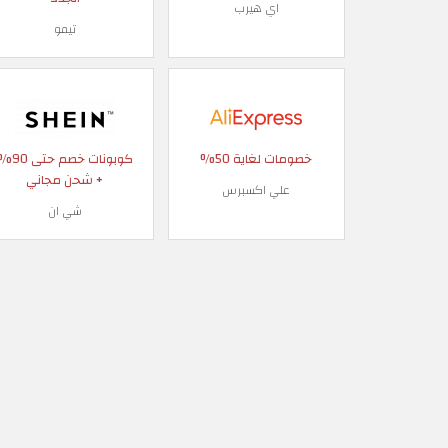
اي هيرب
تيمو
خصومات لغاية 50%
كوبونات خصم حتى
+ شحن مجاني
علي اكسبرس
شي ان