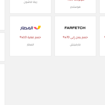
ريفا فاشون
هوستنجر
 90%
خصم يصل إلى 70%
خصم لغاية 10%
فارفيتش
المطار