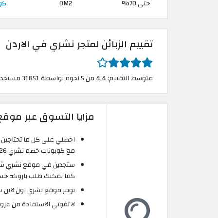
حتى 70%
OM2
كوب
تقييم الزبائن لمتجر نشري في الاردن
متوسط التقييم: 4.4 من 5 نجوم بواسطة 31851 مستخدم
مزايا التسوق عبر موقع نشري shri
احصلي على كل ما تحتاجين إ
مع كوبونات خصم نشري 2026.
ستجدين في موقع نشري شعر 
كما يمكنك طلب باروكة حسب
يوفر موقع نشري اون لاين س
لا تفوتي الاستفادة من عرو