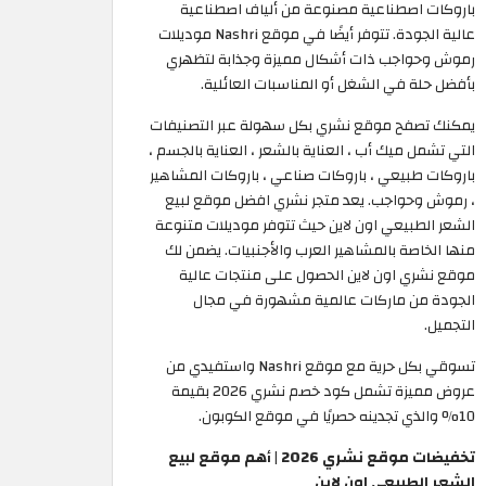
باروكات اصطناعية مصنوعة من ألياف اصطناعية
عالية الجودة. تتوفر أيضًا في موقع Nashri موديلات
رموش وحواجب ذات أشكال مميزة وجذابة لتظهري
بأفضل حلة في الشغل أو المناسبات العائلية.
يمكنك تصفح موقع نشري بكل سهولة عبر التصنيفات
التي تشمل ميك أب ، العناية بالشعر ، العناية بالجسم ،
باروكات طبيعي ، باروكات صناعي ، باروكات المشاهير
، رموش وحواجب. يعد متجر نشري افضل موقع لبيع
الشعر الطبيعي اون لاين حيث تتوفر موديلات متنوعة
منها الخاصة بالمشاهير العرب والأجنبيات. يضمن لك
موقع نشري اون لاين الحصول على منتجات عالية
الجودة من ماركات عالمية مشهورة في مجال
التجميل.
تسوقي بكل حرية مع موقع Nashri واستفيدي من
عروض مميزة تشمل كود خصم نشري 2026 بقيمة
10% والذي تجدينه حصريًا في موقع الكوبون.
تخفيضات موقع نشري 2026 | أهم موقع لبيع
الشعر الطبيعي اون لاين