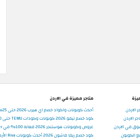
يزة
متاجر مميزة في الاردن
ر الاردن
أحدث كوبونات واكواد خصم اي هيرب 2026 حتى 25% في iHerb الأردن
ر الاردن
كود خصم تيمو 2026 كوبونات وكودات TEMU حتى 90% على الطلبات
وق في الاردن
عروض وكوبونات هوستنجر 2026 فعالة 100% في Hostinger الأردن
ع الكوبون
كود خصم ريفا فاشون 2026 أحدث كوبونات Riva الأردن حتى 50%