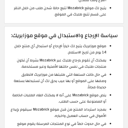
يتيح لك موقع Mozabrick تتبع حالة شحن طلب من خلال النقر
على قسم تتبع طلبك في الموقع.
سياسة الإرجاع والاستبدال في موقع موزابريك:
موقع موزابريك يتيح لك خياراً لإرجاع أو استبدال أي منتج خلال
14 يوم من تاريخ الاستلام.
يمكنك أن تقوم بارجاع طلبك عبر Mozabrick بشرط أن تكون
منتجات طلبك في نفس حالتها الأصلية وغير مستخدمة.
في حال كانت السلعة التي طلبتها من موزابريك لاتطابق
وصفها على الموقع أو بها عيب يحق لك أن تستبدلها بسلعة
جديدة مجاناً.
ينص موقع Mozabrick على أنه لا يمكنك الغاء الطلبات الخاصة
أو المصنوعة على حسب الطلب.
بمجرد استرداد المنتج من قبل موقع Mozabrick سيقوم بإيداع
الأموال في حساب العميل واخباره.
في حال حدوث خطأ في نوع المنتجات المرسلة يقوم موقع