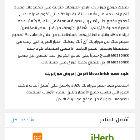
يمتلك موقع موزابريك الاردن خصومات جنونية على مجموعات مميزة
تندرج تحت مسمى الألعاب التقنية الرائجة والتي تقوم فكرتها على
تجميع القطع حتى تصل إلى الصورة الكاملة في النهاية وتعتبر هذه
اللعبة محببة كثيرًا لدى الأطفال وتوصف من قبل بعض المختصين
لزيادة ذكاء وانتباه الطفل،كما باستطاعتك من خلال Mozabrick تصميم
مجموعتك من موزابريك أي أنك يمكنك اختيار الصورة التي ترغب في
تصميمها وتجميع القطع الخاصة، لا تنسى استخدام كود خصم
Mozabrick المتاح حصرياً على موقع الكوبون عند التسوق من موقع
Mozabrick الاردن للتمتع بخصم فوري على مشترياتك.
كود خصم Mozabrick الاردن | عروض موزابريك
استخدم كود خصم موزابريك 2026 واحصل على أفضل ألعاب تركيب
الصور التي تناسب جميع الأعمار وتليق بقضاء الأوقات السعيدة
بخصومات جنونية من موقع موزابريك الاردن.
أفضل المتاجر
مشاهدة الكل