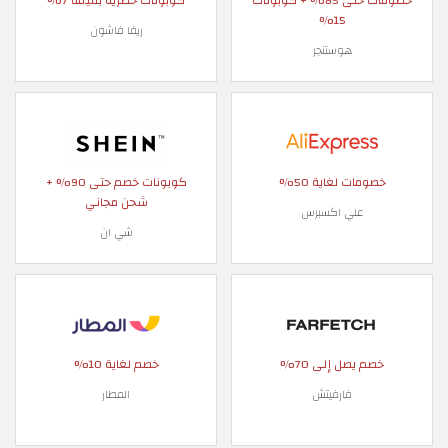
خصومات حتى 85% + كوبونات
كوبونات حصرية بقيمة 7%
15%
ريفا فاشون
هوستنجر
خصومات لغاية 50%
كوبونات خصم حتى 90% +
شحن مجاني
علي اكسبرس
شي ان
خصم يصل إلى 70%
خصم لغاية 10%
فارفيتش
المطار