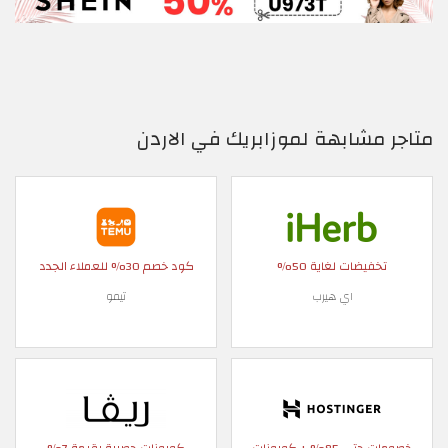
متاجر مشابهة لموزابريك في الاردن
تخفيضات لغاية 50%
كود خصم 30% للعملاء الجدد
اي هيرب
تيمو