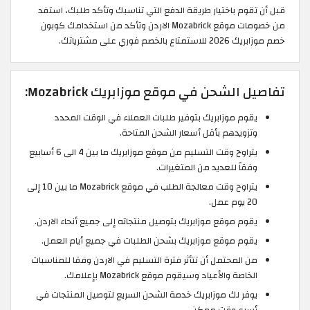
قبل أن تقوم باختيار طريقة الدفع التي تناسبك وتأكد طلبك، استفد
من خصومات موقع Mozabrick الاردن وتأكد من استخدامك كوبون
خصم موزابريك 2026 للاستمتاع بالخصم فوري على مشترياتك.
تفاصيل الشحن في موقع موزابريك Mozabrick:
يقوم موزابريك بتوفير طلبات العملاء في الوقت المحدد
وتزويدهم بأقل أسعار الشحن المتاحة.
يتراوح وقت التسليم من موقع موزابريك ما بين 4 الى 6 أسابيع
وفقاً للعديد من المتغيرات.
يتراوح وقت معالجة الطلب في موقع Mozabrick ما بين 10 إلى
20 يوم عمل.
يقوم موقع موزابريك بتوصيل منتجاته إلى جميع أنحاء الاردن.
يقوم موقع موزابريك بشحن الطلبات في جميع أيام العمل.
من المحتمل أن تتأثر فترة التسليم في الاردن وفقا للمناسبات
الخاصة والأعياد وسيقوم موقع Mozabrick بإعلامك.
يوفر لك موزابريك خدمة الشحن السريع لتوصيل المنتجات في
أسرع وقت ممكن.