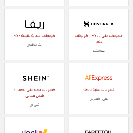
خصومات حتى 85% + كوبونات
كوبونات حصرية بقيمة 7%
15%
ريفا فاشون
هوستنجر
خصومات لغاية 50%
كوبونات خصم حتى 90% +
شحن مجاني
علي اكسبرس
شي ان