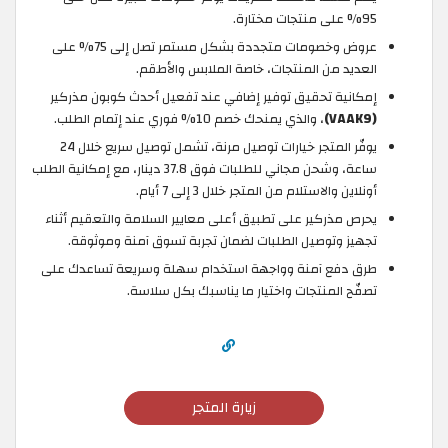
95% على منتجات مختارة.
عروض وخصومات متجددة بشكل مستمر تصل إلى 75% على
العديد من المنتجات، خاصة الملابس والأطقم.
إمكانية تحقيق توفير إضافي عند تفعيل أحدث كوبون مذركير
(VAAK9)
، والذي يمنحك خصم 10% فوري عند إتمام الطلب.
يوفّر المتجر خيارات توصيل مرنة، تشمل توصيل سريع خلال 24
ساعة، وشحن مجاني للطلبات فوق 37.8 دينار، مع إمكانية الطلب
أونلاين والاستلام من المتجر خلال 3 إلى 7 أيام.
يحرص مذركير على تطبيق أعلى معايير السلامة والتعقيم أثناء
تجهيز وتوصيل الطلبات لضمان تجربة تسوق آمنة وموثوقة.
طرق دفع آمنة وواجهة استخدام سهلة وسريعة تساعدك على
تصفّح المنتجات واختيار ما يناسبك بكل سلاسة.
زيارة المتجر