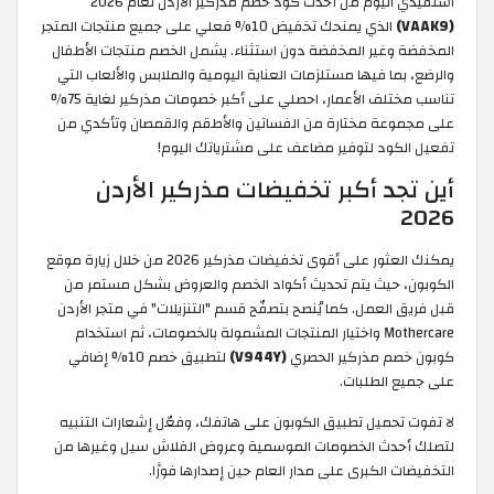
استفيدي اليوم من أحدث كود خصم مذركير الأردن لعام 2026
(VAAK9)
الذي يمنحك تخفيض 10% فعلي على جميع منتجات المتجر
المخفضة وغير المخفضة دون استثناء. يشمل الخصم منتجات الأطفال
والرضع، بما فيها مستلزمات العناية اليومية والملابس والألعاب التي
تناسب مختلف الأعمار، احصلي على أكبر خصومات مذركير لغاية 75%
على مجموعة مختارة من الفساتين والأطقم والقمصان وتأكدي من
تفعيل الكود لتوفير مضاعف على مشترياتك اليوم!
أين تجد أكبر تخفيضات مذركير الأردن
2026
يمكنك العثور على أقوى تخفيضات مذركير 2026 من خلال زيارة موقع
الكوبون، حيث يتم تحديث أكواد الخصم والعروض بشكل مستمر من
قبل فريق العمل. كما يُنصح بتصفّح قسم "التنزيلات" في متجر الأردن
Mothercare واختيار المنتجات المشمولة بالخصومات، ثم استخدام
كوبون خصم مذركير الحصري
(V944Y)
لتطبيق خصم 10% إضافي
على جميع الطلبات.
لا تفوت تحميل تطبيق الكوبون على هاتفك، وفعّل إشعارات التنبيه
لتصلك أحدث الخصومات الموسمية وعروض الفلاش سيل وغيرها من
التخفيضات الكبرى على مدار العام حين إصدارها فورًَا.