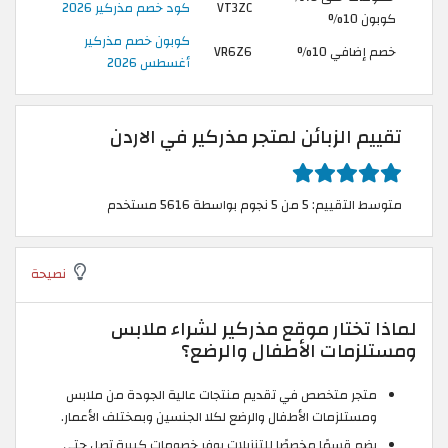
VT3ZC
كود خصم مذركير 2026
كوبون 10%
كوبون خصم مذركير
خصم إضافي 10%
VR6Z6
أغسطس 2026
تقييم الزبائن لمتجر مذركير في الاردن
متوسط التقييم: 5 من 5 نجوم بواسطة 5616 مستخدم
نصيحة
لماذا تختار موقع مذركير لشراء ملابس
ومستلزمات الأطفال والرضع؟
متجر متخصص في تقديم منتجات عالية الجودة من ملابس
ومستلزمات الأطفال والرضع لكلا الجنسين وبمختلف الأعمار.
يضم قسمًا مخصصًا للتنزيلات يوفر خصومات كبيرة تصل حتى