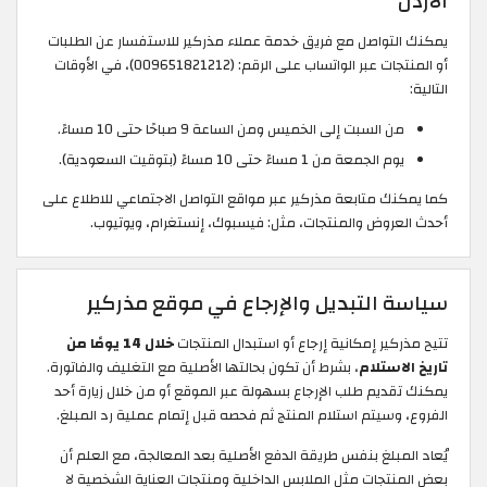
الأردن
يمكنك التواصل مع فريق خدمة عملاء مذركير للاستفسار عن الطلبات
أو المنتجات عبر الواتساب على الرقم: (009651821212)، في الأوقات
التالية:
من السبت إلى الخميس ومن الساعة 9 صباحًا حتى 10 مساءً.
يوم الجمعة من 1 مساءً حتى 10 مساءً (بتوقيت السعودية).
كما يمكنك متابعة مذركير عبر مواقع التواصل الاجتماعي للاطلاع على
أحدث العروض والمنتجات، مثل: فيسبوك، إنستغرام، ويوتيوب.
سياسة التبديل والإرجاع في موقع مذركير
تتيح مذركير إمكانية إرجاع أو استبدال المنتجات
خلال 14 يومًا من
تاريخ الاستلام
، بشرط أن تكون بحالتها الأصلية مع التغليف والفاتورة.
يمكنك تقديم طلب الإرجاع بسهولة عبر الموقع أو من خلال زيارة أحد
الفروع، وسيتم استلام المنتج ثم فحصه قبل إتمام عملية رد المبلغ.
يُعاد المبلغ بنفس طريقة الدفع الأصلية بعد المعالجة، مع العلم أن
بعض المنتجات مثل الملابس الداخلية ومنتجات العناية الشخصية لا