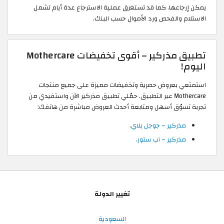
يمكن إرجاعها. كما قد تستغرق عملية الاسترجاع عدة أيام تشمل
الاستلام والفحص ورد الأموال حسب البنك.
تطبيق مذركير – أقوى تخفيضات Mothercare
اليوم!
استمتعي بعروض حصرية وتخفيضات مميزة على جميع منتجات
Mothercare عبر التطبيق. حمّلي تطبيق مذركير الآن واستفيدي من
تجربة تسوّق أسهل ومتابعة أحدث العروض مباشرة من هاتفك:
مذركير – جوجل بلاي
.
مذركير – آب ستور
.
تغيير الدولة
السعودية