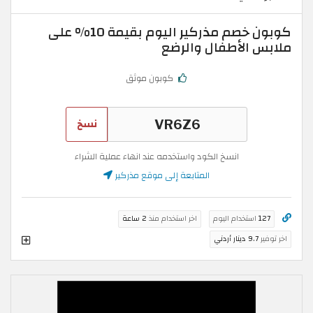
كوبون خصم مذركير اليوم بقيمة 10% على
ملابس الأطفال والرضع
كوبون موثق
نسخ
انسخ الكود واستخدمه عند انهاء عملية الشراء
المتابعة إلى موقع مذركير
127
استخدام اليوم
اخر استخدام منذ
2 ساعة
اخر توفير
9.7 دينار أردني