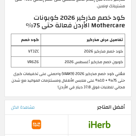
مشترياتك اونلاين.
كود خصم مذركير 2026 كوبونات
Mothercare الأردن فعالة حتى 75%
تفاصيل عرض مذركير
كود خصم
كود خصم مذركير 2026
VT3ZC
كوبون خصم مذركير أغسطس 2026
VR6Z6
فعّلي كود خصم مذركير 2026 (VAAK9) واحصلي على تخفيضات كبرى
حتى 75% + 10% على ملابس الأطفال ومستلزمات المواليد مع شحن
مجاني للطلبات فوق 37.8 دينار في الأردن!
أفضل المتاجر
مشاهدة الكل