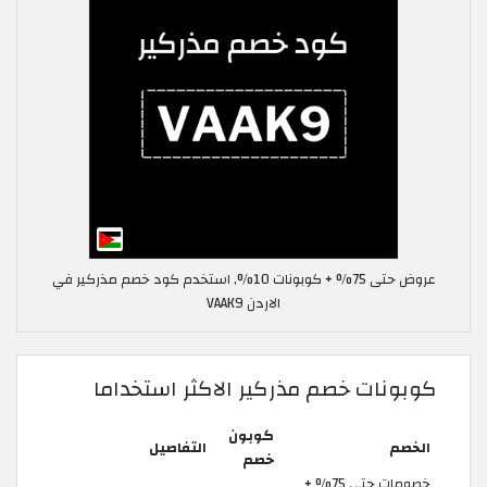
عروض حتى 75% + كوبونات 10%, استخدم كود خصم مذركير في
الاردن VAAK9
كوبونات خصم مذركير الاكثر استخداما
كوبون
الخصم
التفاصيل
خصم
خصومات حتى 75% +