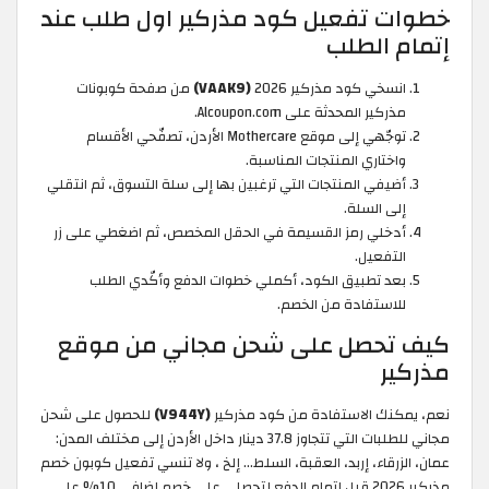
خطوات تفعيل كود مذركير اول طلب عند
إتمام الطلب
انسخي كود مذركير 2026
(VAAK9)
من صفحة كوبونات
مذركير المحدثة على Alcoupon.com.
توجّهي إلى موقع Mothercare الأردن، تصفّحي الأقسام
واختاري المنتجات المناسبة.
أضيفي المنتجات التي ترغبين بها إلى سلة التسوق، ثم انتقلي
إلى السلة.
أدخلي رمز القسيمة في الحقل المخصص، ثم اضغطي على زر
التفعيل.
بعد تطبيق الكود، أكملي خطوات الدفع وأكّدي الطلب
للاستفادة من الخصم.
كيف تحصل على شحن مجاني من موقع
مذركير
نعم، يمكنك الاستفادة من كود مذركير
(V944Y)
للحصول على شحن
مجاني للطلبات التي تتجاوز 37.8 دينار داخل الأردن إلى مختلف المدن:
عمان، الزرقاء، إربد، العقبة، السلط... إلخ ، ولا تنسي تفعيل كوبون خصم
مذركير 2026 قبل إتمام الدفع لتحصلي على خصم إضافي 10% على