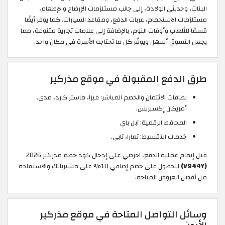
البنات، وحديثي الولادة، إلى جانب مستلزمات الإرضاع والإطعام،
مستلزمات الاستحمام، عربات الدفع، ومقاعد السيارات. كما يوفر أيضًا
قسمًا للألعاب وأوقات النوم، بالإضافة إلى علامات تجارية متنوعة، مما
يجعل التسوق أسهل ويوفّر كل ما تحتاجه الأسرة في مكان واحد.
طرق الدفع المقبولة في موقع مذركير
بطاقات الائتمان والخصم المباشر: فيزا، ماستر كارد، مدى،
أمريكان إكسبريس.
المحافظ الرقمية: آبل باي
خدمات التقسيط: تمارا، تابي.
قبل إتمام عملية الدفع، احرصي على إدخال كود خصم مذركير 2026
(V944Y)
للحصول على خصم إضافي 10% على مشترياتك والاستفادة
من أفضل العروض المتاحة.
وسائل التواصل المتاحة في موقع مذركير