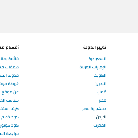
تغيير الدولة
أقسام مم
السعودية
قائمة بمتاج
الإمارات العربية
صفقات متاج
الكويت
مدونة التس
البحرين
خريطة موق
عُمان
عن موقع ال
قطر
سياسة الخ
جمهورية مصر
كيف استخد
الاردن
كود خصم تر
المغرب
كود كوبون
مراجعة الم