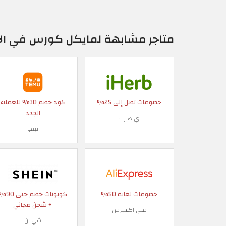
متاجر مشابهة لمايكل كورس في الا
خصومات تصل إلى 25%
كود خصم 30% للعملاء
الجدد
اي هيرب
تيمو
خصومات لغاية 50%
كوبونات خصم حتى
+ شحن مجاني
علي اكسبرس
شي ان