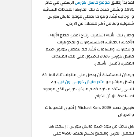
لقد بدأ إطلاق
موقع مايكل كورس
الرسمي في عام
1981. وتشمل منتجات تلك الماركة المنتجات النسائية
و الرجالية أيضًا، وهو ما يعطي موقع مايكل كورس
شمولية وتكامل أكبر للعملاء من الاردن.
وخلال تلك الأثناء اشتهرت بإنتاج أفضل قطع الأزياء،
الأحذية، الحقائب، الاكسسوارات والمجوهرات
والنظارات، والساعات أيضًا. قم بتفعيل كوبون خصم
مايكل كورس 2026 للحصول على هذه المنتجات
المميزة بأفضل الأسعار.
ويمكن للمستهلك أن يحصل على منتجات تلك الماركة
بشكل مباشر عبر
متجر مايكل كورس اون لاين
. ولا
تنسى إستخدام كود خصم مايكل كورس الذي موجود
لمساعدة الزبائن الكرام.
كوبون خصم Michael Kors 2026 | أقوى الخصومات
والعروض
هل تبحث عن كود خصم مايكل كورس ؟ إضغط هنا
لتفعيل العرض والتمتع بخصم بقيمة 50% على