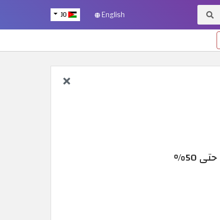
JO
English