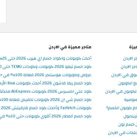
يزة
متاجر مميزة في الاردن
ر الاردن
أحدث كوبونات واكواد خصم اي هيرب 2026 حتى 25% في iHerb الأردن
ر الاردن
كود خصم تيمو 2026 كوبونات وكودات TEMU حتى 90% على الطلبات
وق في الاردن
عروض وكوبونات هوستنجر 2026 فعالة 100% في Hostinger الأردن
ع الكوبون
كود خصم ريفا فاشون 2026 أحدث كوبونات Riva الأردن حتى 50%
كوبون في الاردن
كود علي اكسبرس 2026 كوبونات AliExpress محدثة وفعالة حتى 50%
صوصية
كود خصم شي ان 2026 كوبونات تخفيض فعالة 100% في SHEIN الأردن
م كوبون الخصم؟
كوبونات Farfetch وأحدث كود خصم فارفيتش 2026
ينديول
كود خصم المطار 2026 أقوى كوبونات حتى 10% في تطبيق Almatar
 خصم نون
نتجات في الاردن