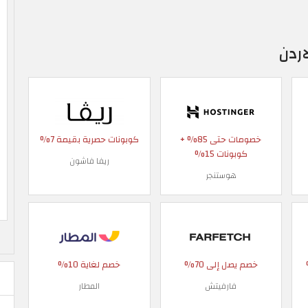
ردن
خصومات حتى 85% +
كوبونات حصرية بقيمة 7%
كوبونات 15%
ريفا فاشون
هوستنجر
 90%
خصم يصل إلى 70%
خصم لغاية 10%
فارفيتش
المطار