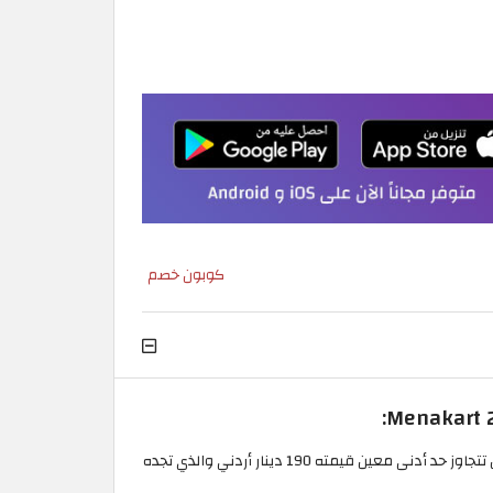
كوبون خصم
قبل اتمام عملية الدفع لا تنس ادخال كود خصم مينا كارت الاردن للحصول على خصم يصل لغاية 8.6 دينار أردني على قيمة طلبك أن تتجاوز حد أدنى معين قيمته 190 دينار أردني والذي تجده