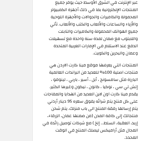
عبر الإنترنت في الشرق الأوسط حيث يوفر جميع
المنتجات الإلكترونية بما في ذلك أجهزة الكمبيوتر
المحمولة والكاميرات والجوالات والأجهزة اللوحية
والأزياء والساعات والألعاب والكتب والألعاب. تأتي
جميع الهواتف المحمولة والكاميرات والتابلت
واللابتوب مع ضمان لمدة سنة واحدة مع تسهيلات
الدفع عند الاستلام في الإمارات العربية المتحدة
وعمان والبحرين والكويت.
المنتجات التي يعرضها موقع مينا كارت الاردن هي
منتجات اصلية 100% للعديد من البراندات العالمية
البارزة مثل سامسونج ، أبل ، أسير ، باربي ، لينوفو ،
إتش تي سي ، نوكيا ، كانون ، نيكون وغيرها الكثير.
يقدم مينا كارت اون لاين العديد من الهدايا والمفاجات
على كل منتج يتم شرائه يفوق سعره 95 دينار أردني
يتم إرسالها رفقة المنتج الى باب منزلك. يتم شحن
منتجاتك إلى كافة المدن (من ضمنها عمان، الزرقاء،
إربد، العقبة، السلط... إلخ ) مع شركات توصيل رائدة في
المجال مثل أراميكس ليصلك المنتج في الوقت
المحدد.