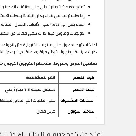
تمتع بخصم 1.9 دينار أردني على بطاقات الهدايا والإلكترونيات.
إذا كنت ترغب في شراء بعض البقالة يمكنك الاستفاد
خصم يصل إلى 12% على الألعاب، الجمال، العناية الشخصية، الأزياء، والكتب.
كوبونات وعروض مينا كارت تبقى فعالة من التطبي
اذا كنت تريد الحصول على منتجات الكترونية مثل الجوالات ،
كارت سياسة ارجاع واستبدال مرنة وسهلة بحيث يمكن الغا
تفاصيل العرض وشروط استخدام الكوبون (كوبون خصم مينا كارت | 
كود الخصم
انقر للمشاهدة
قيمة الخصم
تخفيض بقيمة 8.6 دينار أردني
المنتجات المشمولة
على الطلبات التي تتجاوز قيمتها 190 دينار أردني
صلاحية الكوبون
عرض فعال
المزيد من كود خصم مينا كارت الاردن | بقيمة 7.6 دينار