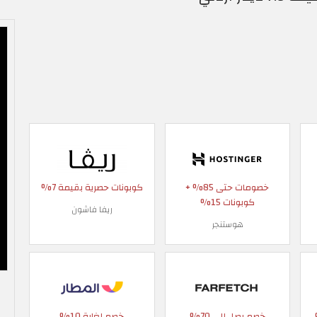
خصومات حتى 85% +
كوبونات حصرية بقيمة 7%
كوبونات 15%
ريفا فاشون
هوستنجر
 90%
خصم يصل إلى 70%
خصم لغاية 10%