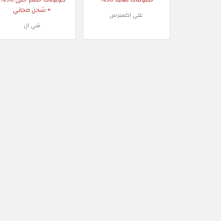
+ شحن مجاني
علي اكسبرس
شي ان