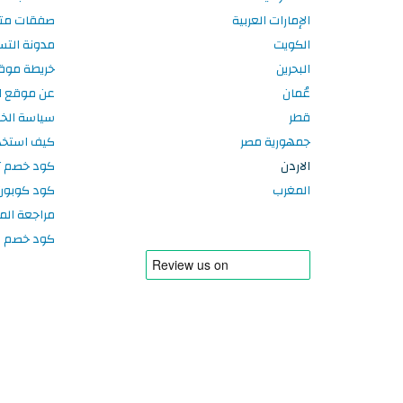
الإمارات العربية
صفقات متاج
الكويت
مدونة التس
البحرين
خريطة موق
عُمان
عن موقع ال
قطر
سياسة الخ
جمهورية مصر
كيف استخد
الاردن
كود خصم تر
المغرب
كود كوبون
مراجعة الم
كود خصم سبورتر