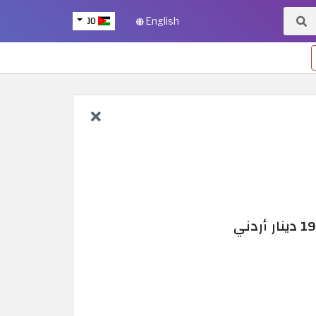
JO
English