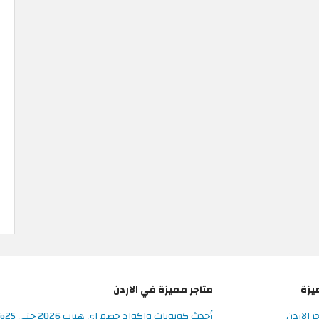
يزة
متاجر مميزة في الاردن
ر الاردن
أحدث كوبونات واكواد خصم اي هيرب 2026 حتى 25% في iHerb الأردن