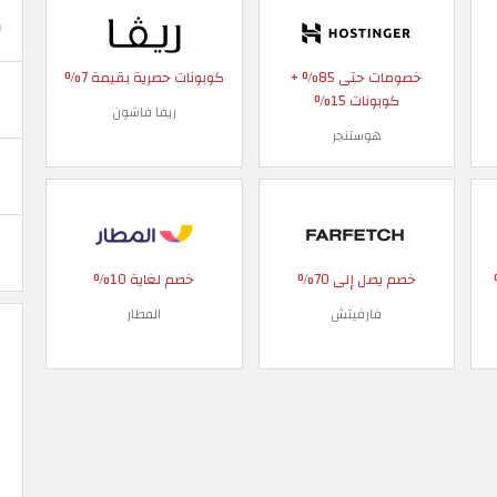
خصومات حتى 85% +
كوبونات حصرية بقيمة 7%
كوبونات 15%
ريفا فاشون
هوستنجر
 90%
خصم يصل إلى 70%
خصم لغاية 10%
فارفيتش
المطار