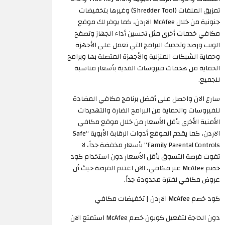
تمزيق الملفات (Shredder Tool) وغيرها بتخفيضات
جنونية من خلال McAfee الاردن، كما يوفر لك موقع
مكافي خدمات أخرى مثل تحسين أداء الجهاز وتصفح
الويب ورصد وتحديث البرامج التي تعمل على الأجهزة
وحماية الشبكات المنزلية والأجهزة المتصلة بها وبرامج
الحماية من هجمات فيروسات الفدية بأسعار مناسبة
للجميع.
سارع الان واحصل على أفضل برنامج مكافي المضادة
للفيروسات والحماية من البرامج الضارة والتهديدات
الأمنية الأخرى بأقل الأسعار من خلال موقع مكافي
الاردن، كما يقدم الموقع أدوات الرقابة الأبوية “Safe
Family Parental Controls” بأسعار مخفضة جداً، لا
تفوت فرصة التسوق بأقل الأسعار دون استخدام كود
خصم McAfee عبر مكافي، الان اغتنم الفرصة حيث أن
عروض مكافي لفترة محدودة جداً. ​
كود خصم McAfee الاردن | تخفيضات مكافي
دون الحاجة لتفعيل كوبون خصم McAfee استمتع الان