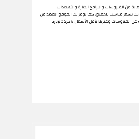
ى خصم يصل إلى 35% من موقع McAfee الاردن على أفضل برامج الحماية من الفيروسات والبرامج الضارة والتهديدات
صيتك عبر الإنترنت بسعر مناسب للجميع، كما يوفر لك الموقع العديد من
 الفيروسات وغيرها بأقل الأسعار. لا تتردد بزيارة