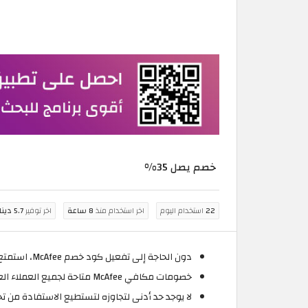
خصم يصل 35%
22
استخدام اليوم
اخر استخدام منذ
8 ساعة
اخر توفير
5.7 دينار أردني
دون الحاجة إلى تفعيل كود خصم McAfee، استمتع الان بخصم يصل إلى 35% على جميع البرامج والخدمات المتوفرة لدى موقع مكافي الاردن.
خصومات مكافي McAfee متاحة لجميع العملاء العائدين فقط.
لا يوجد حد أدنى لتجاوزه لتستطيع الاستفادة من 