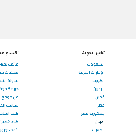
تغيير الدولة
أقسام مم
السعودية
قائمة بمتاج
الإمارات العربية
صفقات متاج
الكويت
مدونة التس
البحرين
خريطة موق
عُمان
عن موقع ال
قطر
سياسة الخ
جمهورية مصر
كيف استخد
الاردن
كود خصم تر
المغرب
كود كوبون