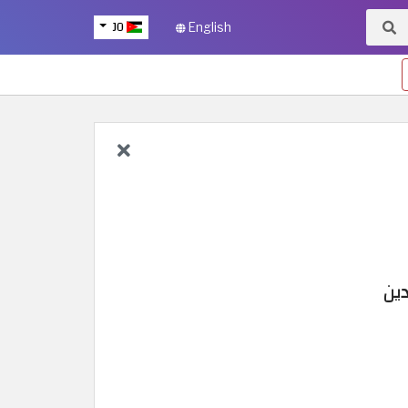
JO
English