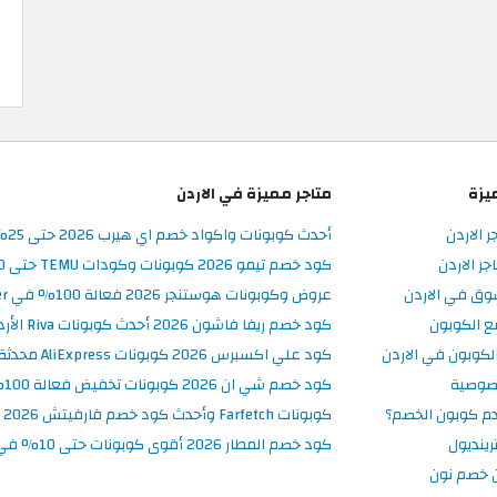
يزة
متاجر مميزة في الاردن
ر الاردن
أحدث كوبونات واكواد خصم اي هيرب 2026 حتى 25% في iHerb الأردن
ر الاردن
كود خصم تيمو 2026 كوبونات وكودات TEMU حتى 90% على الطلبات
وق في الاردن
عروض وكوبونات هوستنجر 2026 فعالة 100% في Hostinger الأردن
ع الكوبون
كود خصم ريفا فاشون 2026 أحدث كوبونات Riva الأردن حتى 50%
كوبون في الاردن
كود علي اكسبرس 2026 كوبونات AliExpress محدثة وفعالة حتى 50%
صوصية
كود خصم شي ان 2026 كوبونات تخفيض فعالة 100% في SHEIN الأردن
م كوبون الخصم؟
كوبونات Farfetch وأحدث كود خصم فارفيتش 2026
ينديول
كود خصم المطار 2026 أقوى كوبونات حتى 10% في تطبيق Almatar
 خصم نون