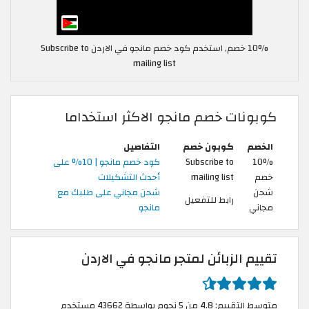
10% خصم, استخدم كود خصم مانجو في الاردن Subscribe to
mailing list
كوبونات خصم مانجو الاكثر استخداما
الخصم
كوبون خصم
التفاصيل
10%
Subscribe to
كود خصم مانجو | 10% على
خصم
mailing list
أحدث التشكيلات
شحن
شحن مجاني على طلبك مع
رابط للتفعيل
مجاني
مانجو
تقييم الزبائن لمتجر مانجو في الاردن
متوسط التقييم: 4.8 من 5 نجوم بواسطة 43662 مستخدم