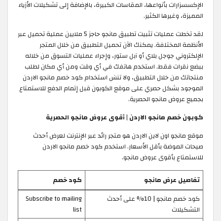
الإكسسزارات بأنواعها، المقاسات الكبيرة، بالإضافة إلى تشكيلات الأزياء
المميزة، وغيرها الكثير.
لقد تخطت عمليات تثبيت تطبيق مانجو حاجز 5 ملايين عملية تحميل عبر
الأنظمة المختلفة. يمكنك الآن تحميل التطبيق من خلال المتجر
الإلكتروني جوجل بلاي أو آبل ستور، وإجراء عمليات التسوق من خلاله
ببضع نقرات فقط. استخدم هاتفك في أي وقت ومن أي مكان لطلب
منتجاتك من خلال التطبيق، ولا تنسَ استخدام كود خصم مانجو الاردن
الموجود بشكل حصري على موقع الكوبون قبل إتمام الدفع للاستمتاع
بجميع عروض مانجو الحصرية.
كوبون خصم مانجو الاردن | أقوى عروض مانجو الحصرية
موقع مانجو اون لاين الاردن هو متجر رائد عبر الإنترنت لعرض أحدث
صيحات الموضة بأقل الأسعار. استخدم كود خصم مانجو الاردن
للاستمتاع بأقوى عروض مانجو.
تفاصيل عرض مانجو
كود خصم
كود خصم مانجو | 10% على أحدث
Subscribe to mailing
التشكيلات
list