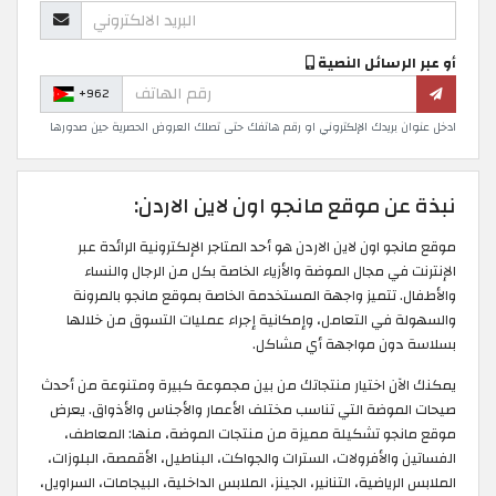
أو عبر الرسائل النصية
+962
ادخل عنوان بريدك الإلكتروني او رقم هاتفك حتى تصلك العروض الحصرية حين صدورها
نبذة عن موقع مانجو اون لاين الاردن:
موقع مانجو اون لاين الاردن هو أحد المتاجر الإلكترونية الرائدة عبر
الإنترنت في مجال الموضة والأزياء الخاصة بكل من الرجال والنساء
والأطفال. تتميز واجهة المستخدمة الخاصة بموقع مانجو بالمرونة
والسهولة في التعامل، وإمكانية إجراء عمليات التسوق من خلالها
بسلاسة دون مواجهة أي مشاكل.
يمكنك الآن اختيار منتجاتك من بين مجموعة كبيرة ومتنوعة من أحدث
صيحات الموضة التي تناسب مختلف الأعمار والأجناس والأذواق. يعرض
موقع مانجو تشكيلة مميزة من منتجات الموضة، منها: المعاطف،
الفساتين والأفرولات، السترات والجواكت، البناطيل، الأقمصة، البلوزات،
الملابس الرياضية، التنانير، الجينز، الملابس الداخلية، البيجامات، السراويل،