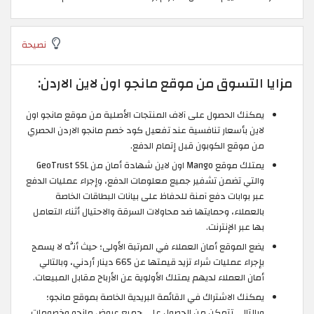
نصيحة
مزايا التسوق من موقع مانجو اون لاين الاردن:
يمكنك الحصول على آلاف المنتجات الأصلية من موقع مانجو اون
لاين بأسعار تنافسية عند تفعيل كود خصم مانجو الاردن الحصري
من موقع الكوبون قبل إتمام الدفع.
يمتلك موقع Mango اون لاين شهادة أمان من GeoTrust SSL
والتي تضمن تشفير جميع معلومات الدفع، وإجراء عمليات الدفع
عبر بوابات دفع آمنة للحفاظ على بيانات البطاقات الخاصة
بالعملاء، وحمايتها ضد محاولات السرقة والاحتيال أثناء التعامل
بها عبر الإنترنت.
يضع الموقع أمان العملاء في المرتبة الأولى؛ حيث أنَّه لا يسمح
بإجراء عمليات شراء تزيد قيمتها عن 665 دينار أردني، وبالتالي
أمان العملاء لديهم يمتلك الأولوية عن الأرباح مقابل المبيعات.
يمكنك الاشتراك في القائمة البريدية الخاصة بموقع مانجو؛
وبالتالي تتمكن من الحصول على جميع عروض مانجو وخصومات