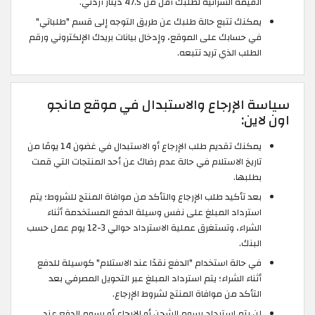
القيمة الشرائية لطلبك أقل من 47.5 دينار أردني.
يمكنك تتبع حالة طلبك عن طريق التوجه إلى قسم "طلباتي"
في حسابك على الموقع، وإدخال بيانات بريدك الإلكتروني ورقم
الطلب الذي تريد تتبعه.
سياسة الإرجاع والاستبدال في موقع مانجو
اون لاين:
يمكنك تقديم طلب الإرجاع أو الاستبدال في غضون 14 يومًا من
تاريخ الاستلام في حالة عدم رضاك عن أحد المنتجات التي قمت
بطلبها.
بعد تأكيد طلب الإرجاع والتأكد من موافاة المنتج للشروط؛ يتم
استرداد المبلغ على نفس وسيلة الدفع المستخدمة أثناء
الشراء، وتستغرق عملية الاسترداد حوالي 3-12 يوم عمل حسب
البنك.
في حالة استخدام "الدفع نقدًا عند الاستلام" كوسيلة للدفع
أثناء الشراء؛ يتم استرداد المبلغ عبر التحويل المصرفي بعد
التأكد من موافاة المنتج لشروط الإرجاع.
لن يتم استرداد رسوم الشحن أو الإرجاع أو رسوم الدفع عند