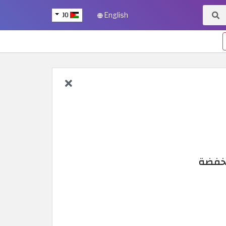
JO
English