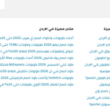
يزة
متاجر مميزة في الاردن
ر الاردن
أحدث كوبونات واكواد خصم اي هيرب 2026 حتى 25% في iHerb الأردن
ر الاردن
كود خصم تيمو 2026 كوبونات وكودات TEMU حتى 90% على الطلبات
وق في الاردن
عروض وكوبونات هوستنجر 2026 فعالة 100% في Hostinger الأردن
ع الكوبون
كود خصم ريفا فاشون 2026 أحدث كوبونات Riva الأردن حتى 50%
كوبون في الاردن
كود علي اكسبرس 2026 كوبونات AliExpress محدثة وفعالة حتى 50%
صوصية
كود خصم شي ان 2026 كوبونات تخفيض فعالة 100% في SHEIN الأردن
م كوبون الخصم؟
كوبونات Farfetch وأحدث كود خصم فارفيتش 2026
ينديول
كود خصم المطار 2026 أقوى كوبونات حتى 10% في تطبيق Almatar
 خصم نون
نتجات في الاردن
 Sporter