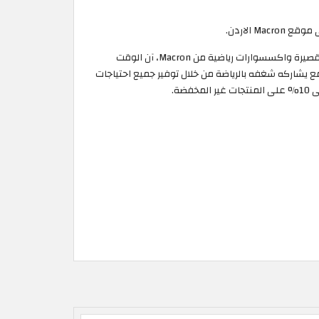
يمكنك الحصول على خصم 10% على المنتجات غير المخفضة عند تطبيق كوبون خصم Macron على مشترياتك من قمصان وبلايز وسراويل قصيرة واكسسوارات رياضية من Macron، آن الوقت
ر مغري وجودة عالية جداً يتمناها الجميع عبر موقع ماكرون، يسعى موقع Macron لأن يبني مجتمع يشاركه شغفه بالرياضة من خلال توفير جميع احتياجات