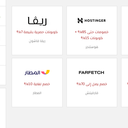
خصومات حتى 85% +
كوبونات حصرية بقيمة 7%
كوبونات 15%
ريفا فاشون
هوستنجر
 90%
خصم يصل إلى 70%
خصم لغاية 10%
فارفيتش
المطار