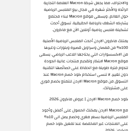
والاحتراف، مما يجعل شركة Macron العلامة التجارية
الرائدة والأكثر شهرة في مجال بيع الملابس الرياضية
حول العالم، ويسعى موقع Macron لبناء مجتمع
يشاركه الشغف بالرياضة الحقيقية. تسوق أحدث
تشكيلة ملابس رياضية أونلاين الآن مع ماكرون.
يمتلك ماكرون الاردن أحدث الملابس الرياضية الأصلية
100% من قمصان وسراويل قصيرة وبلوزات وغيرها
من الاكسسوارات التي يحتاجها اللاعب الرياضي. يسعى
موقع Macron لابتكار وتقديم منتجات عالية الجودة
لتدوم فترة طويلة مع الحفاظ على خصائصها التقنية
دون تغيير. لا تنسى استخدام كود خصم Macron عند
التسوق من موقع Macron الاردن للتمتع بخصم فوري
على مشترياتك. ​
كود خصم Macron الاردن | عروض ماكرون 2026
مع Macron الاردن يمكنك الحصول على أفضل وأجود
الملابس الرياضية بسعر مغري وخصم يصل الى 10%
على المنتجات غير المخفضة عند تفعيل كود خصم
ماكرون 2026.