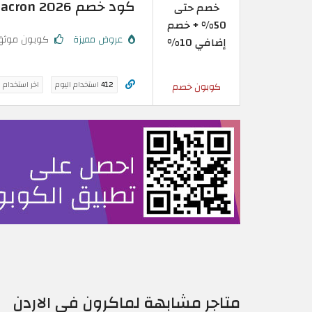
كود خصم Macron 2026 | خصم حتى 50% + خصم إضافي 10%
خصم حتى
50% + خصم
عروض مميزة
كوبون موثق
إضافي 10%
412
استخدام اليوم
اخر استخدام 
كوبون خصم
متاجر مشابهة لماكرون في الاردن