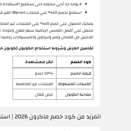
لا يوجد حد أدنى لتجاوزه حتى تستطيع الاستفادة من كو
استمتع بخصم 10% على منتجات Macron الغير مخفضة المميزة عند تطبيق كوبون خصم ماكرون قبل الخروج من صفحة الدفع على موقع Macron الاردن.
اللاعبين من قمصان وبلايز وسراويل واكسسوارات رياضية أصلية 100%، ولا تنسى استعمال كود خصم ماكرون لتحصل على تخفيض يصل إلى 10% على المنتجا
تفاصيل العرض وشروط استخدام الكوبون (كوبون خص
كود الخصم
انقر للمشاهدة
قيمة الخصم
10٪ خصم
المنتجات المشمولة
المنتجات غير المخفضة
صلاحية الكوبون
عرض فعال
المزيد من كود خصم ماكرون 2026 | استمتع بخصومات ماكرون