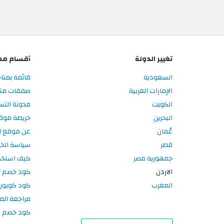
تغيير الدولة
أقسام مم
السعودية
قائمة بمتاج
الإمارات العربية
صفقات متاج
الكويت
مدونة التس
البحرين
خريطة موق
عُمان
عن موقع ال
قطر
سياسة الخ
جمهورية مصر
كيف استخد
الاردن
كود خصم تر
المغرب
كود كوبون
مراجعة الم
كود خصم سبورتر