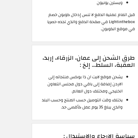
ويسترن يونيون
قبل اتمام عملية الدفع لا تنس إدخال كوبون خصم
Lightinthebox في صفحة الدفع والذي تجده حصريا
في موقع الكوبون.
طرق الشحن إلى عمان، الزرقاء، إربد،
العقبة، السلط... إلخ :
يشحن موقع لايت ان ذا بوكس منتجاته إلى
الاردن إضافة إلى باقي دول مجلس التعاون
الخليجي ومختلف دول العالم.
يختلف وقت التوصيل حسب المنتج وحسب البلد
والذي يبلغ 35 يوم عمل كأقصى حد.
سياسة الإرجاع والاستبدال :