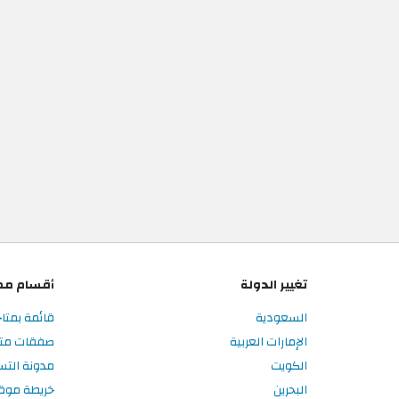
تغيير الدولة
أقسام مم
السعودية
قائمة بمتاج
الإمارات العربية
صفقات متاج
الكويت
مدونة التس
البحرين
خريطة موق