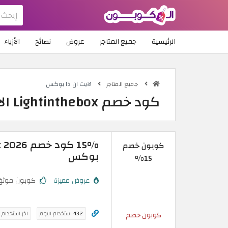
الرئيسية
جميع المتاجر
عروض
نصائح
الأزياء
جميع المتاجر
لايت ان ذا بوكس
كود خصم Lightinthebox الاردن | 15% على كافة المنتجات
كوبون خصم
بوكس
15%
عروض مميزة
كوبون موثق
432
استخدام اليوم
اخر استخدام 
كوبون خصم