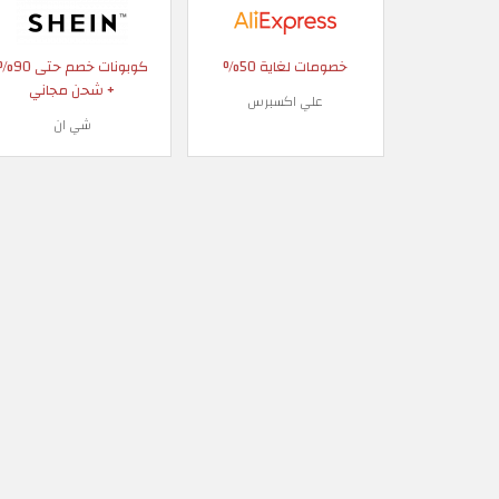
خصومات لغاية 50%
كوبونات خصم حتى
+ شحن مجاني
علي اكسبرس
شي ان