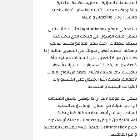
المنسوجات المنزلية ، مصابيح للاضاءة الداخلية
والخارجية ، معدات التخييم والسفر ، أدوات الصيد ،
ملابس الرجال والأطفال و غيرها.
ستجد في موقع Lightinthebox مئات الفئات التي
تسهل عليك الوصول الى منتجك الذي تبحث عنه
ببضعة ضغطات ، حيث يتميز الموقع بمنصة سريعة
وسهلة التصفح لتكون تجربتك في التسوق مثالية. إذا
كنت من هواة التعديل على السيارات فستجد فئة
خاصة بكل ما يخص اكسسوارات السيارات بأسعار
تنافسية. كما يمكنك اقتناء العديد من انواع الالعاب
لأطفالك. يمكنك أيضًا الحصول على اكسسوارات
الهواتف الجميلة والمتعددة.
يضمن لك موقع لايت ان ذا بوكس توصيل المنتجات
الى باب منزلك في عمان، الزرقاء، إربد، العقبة،
السلط... إلخ في أقصر مدة ممكنة كما يمكنك
الاستفادة من عروض وخصومات مذهلة أبرزها كود
خصم Lightinthebox بقيمة 15% للمنتجات المخفضة
و غير المخفضة.