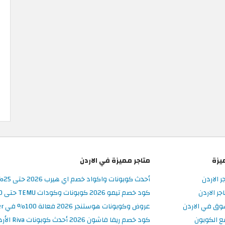
يزة
متاجر مميزة في الاردن
ر الاردن
أحدث كوبونات واكواد خصم اي هيرب 2026 حتى 25% في iHerb الأردن
ر الاردن
كود خصم تيمو 2026 كوبونات وكودات TEMU حتى 90% على الطلبات
وق في الاردن
عروض وكوبونات هوستنجر 2026 فعالة 100% في Hostinger الأردن
ع الكوبون
كود خصم ريفا فاشون 2026 أحدث كوبونات Riva الأردن حتى 50%