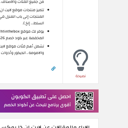
من جميع الفئات والأصناف.
تتميز منتجات موقع لايت ان 
المنتجات إلى باب المنزل في 
السلط... إلخ ).
المخفضة عبر كود خصم Lightinthebox 2026 الذي تبلغ قيمته 15%.
تشمل أهم فئات موقع لايت ان
والامومة ، الديكور وأدوات ا
نصيحة
الاراء والمقالات عن لايت ان ذا بوكس