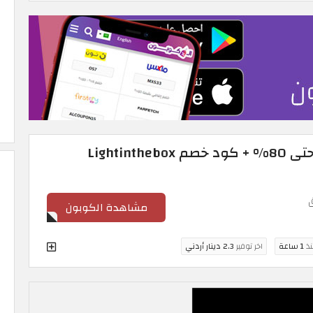
عروض Lightinthebox حتى 80% + كود خصم Lightinthebox
مشاهدة الكوبون
نذ
1 ساعة
اخر توفير
2.3 دينار أردني