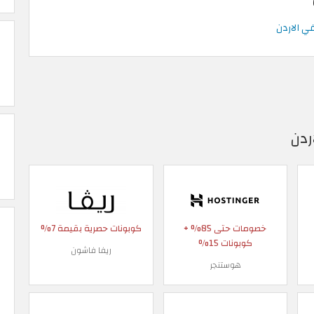
ردن
خصومات حتى 85% +
كوبونات حصرية بقيمة 7%
كوبونات 15%
ريفا فاشون
هوستنجر