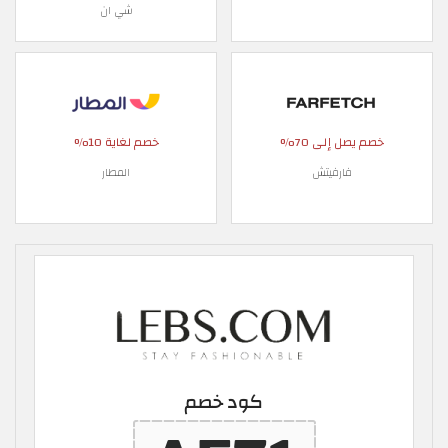
شي ان
خصم يصل إلى 70%
خصم لغاية 10%
فارفيتش
المطار