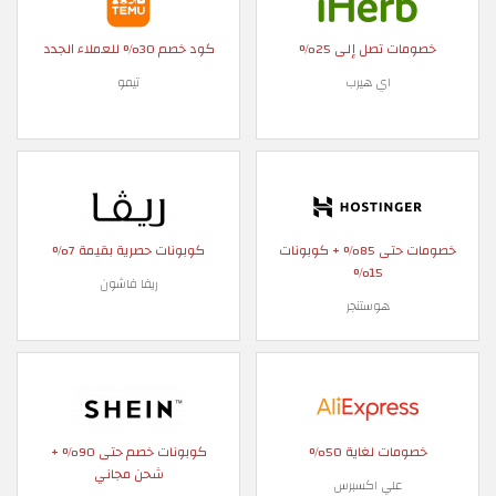
خصومات تصل إلى 25%
كود خصم 30% للعملاء الجدد
اي هيرب
تيمو
خصومات حتى 85% + كوبونات
كوبونات حصرية بقيمة 7%
15%
ريفا فاشون
هوستنجر
خصومات لغاية 50%
كوبونات خصم حتى 90% +
شحن مجاني
علي اكسبرس