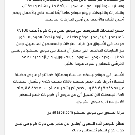
والسترات، والتنورات مع اكسسوارات رائعة مثل الشنط والحقائب
والنظارات والقبعات، ويوفر موقع Lebs أيضًا قسم خاص بالأطفال ويضم
أجمل الثياب والأحذية من أرقى الماركات العالمية.
جميع المنتجات المعروضة في موقع لبس دوت كوم أصلية 100%
كما يعمل فريق عمل موقع Lebs على توفير أحدث الموديلات فور
طرحها في الأسواق من طرف الماركات والمصممين العالميين، ومن
بين الماركات العالمية التي يمكن أن تجدها في موقع لبسكم: دولتشي
اند غابانا، وديور، ودي سكوارد ، ورالف لورين، وكينزو وعبد الصمد
القرشي للعطور والعود، غيرها الكثير.
الأسعار في موقع لبسكم مناسبة وممتازة كما تتوفر عروض مذهلة
للعملاء أبرزها كود خصم لبسكم 2026 بقيمة 15% ويشمل المنتجات
غير المخفضة إضافة إلى خصم آخر يشمل المنتجات المخفضة قيمته
5%، فيمكنك الآن تفعيل أي من عروض أو كوبونات خصم لبسكم
الاردن عبر زيارة موقع الكوبون.
مزايا التسوق في موقع لبسكم Lebs.com الاردن
نصائح للتوفير اثناء التسوق أونلاين من متجر لبس دوت كوم في لبس
دوت كوم لشهر أغسطس 2026