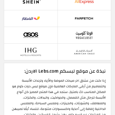
نبذة عن موقع لبسكم Lebs.com الاردن:
إذا كنت من عشاق آخر صيحات الموضة والأزياء وترندات الألبسة
والتصاميم من أرقى الماركات العالمية فإن موقع لبس دوت كوم هو
المكان المناسب لك بامتياز، ستجد في هذا المتجر المميز كل أنواع
الألبسة للرجال مثل القمصان، والجواكيت، والبدلات، والكنزات،
والمعاطف، والشورتات، والجينزات، وملابس السباحة، والملابس
الداخلية إضافة إلى أحذية واكسسوارات متنوعة، للنساء أيضًا نصيبهن
من المنتجات عبر قسم خاص بهن يشمل الفساتين، والكنزات،